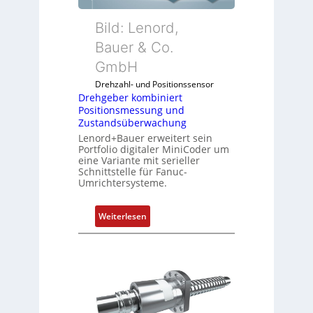
r
k
Bild: Lenord,
o
Bauer & Co.
m
GmbH
b
i
Drehzahl- und Positionssensor
n
Drehgeber kombiniert
Positionsmessung und
i
Zustandsüberwachung
e
Lenord+Bauer erweitert sein
r
Portfolio digitaler MiniCoder um
t
eine Variante mit serieller
P
Schnittstelle für Fanuc-
Umrichtersysteme.
o
s
i
:
Weiterlesen
t
D
i
r
o
e
n
h
s
g
m
e