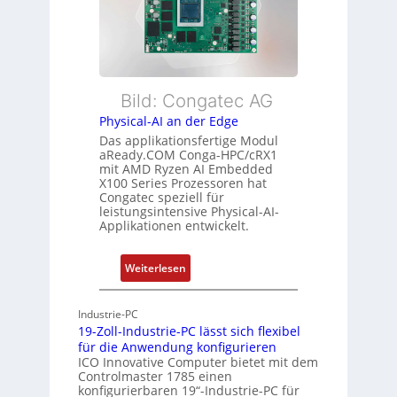
i
r
b
s
w
l
t
a
e
u
c
E
n
h
t
Bild: Congatec AG
g
u
h
Physical-AI an der Edge
n
e
Das applikationsfertige Modul
g
r
aReady.COM Conga-HPC/cRX1
c
mit AMD Ryzen AI Embedded
X100 Series Prozessoren hat
a
Congatec speziell für
t
leistungsintensive Physical-AI-
-
Applikationen entwickelt.
A
r
:
Weiterlesen
c
P
h
h
Industrie-PC
i
y
19-Zoll-Industrie-PC lässt sich flexibel
t
s
für die Anwendung konfigurieren
e
i
ICO Innovative Computer bietet mit dem
k
Controlmaster 1785 einen
c
konfigurierbaren 19“-Industrie-PC für
t