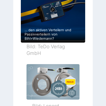
… den aktiven Verteilern und
Passivverteilern von
Bihl+Wiedemann?
Bild: TeDo Verlag
GmbH
Bild: Lenord,