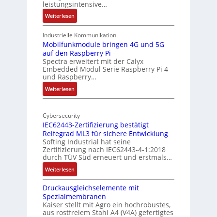
a
leistungsintensive…
u
l
:
Weiterlesen
r
-
1
A
9
Industrielle Kommunikation
I
-
Mobilfunkmodule bringen 4G und 5G
a
auf den Raspberry Pi
Z
Spectra erweitert mit der Calyx
n
o
Embedded Modul Serie Raspberry Pi 4
l
d
und Raspberry…
l
e
:
Weiterlesen
-
r
M
I
E
o
n
d
Cybersecurity
b
d
g
IEC62443-Zertifizierung bestätigt
i
u
e
Reifegrad ML3 für sichere Entwicklung
l
s
Softing Industrial hat seine
f
t
Zertifizierung nach IEC62443-4-1:2018
u
r
durch TÜV Süd erneuert und erstmals…
n
i
:
Weiterlesen
k
e
I
m
-
Druckausgleichselemente mit
E
o
P
Spezialmembranen
C
d
C
Kaiser stellt mit Agro ein hochrobustes,
6
u
l
aus rostfreiem Stahl A4 (V4A) gefertigtes
2