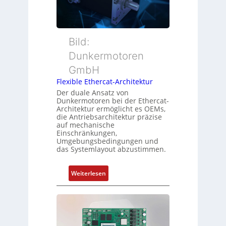
s
t
a
m
t
c
e
e
h
s
r
Bild:
u
s
t
n
u
Dunkermotoren
y
g
n
GmbH
p
g
s
Flexible Ethercat-Architektur
u
o
Der duale Ansatz von
n
Dunkermotoren bei der Ethercat-
r
d
Architektur ermöglicht es OEMs,
g
die Antriebsarchitektur präzise
Z
t
auf mechanische
u
Einschränkungen,
f
s
Umgebungsbedingungen und
ü
das Systemlayout abzustimmen.
t
r
a
m
n
:
Weiterlesen
e
d
F
h
s
l
r
ü
e
L
b
x
e
e
i