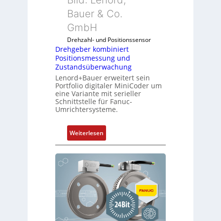
Bauer & Co.
GmbH
Drehzahl- und Positionssensor
Drehgeber kombiniert
Positionsmessung und
Zustandsüberwachung
Lenord+Bauer erweitert sein
Portfolio digitaler MiniCoder um
eine Variante mit serieller
Schnittstelle für Fanuc-
Umrichtersysteme.
:
Weiterlesen
D
r
e
h
g
e
b
e