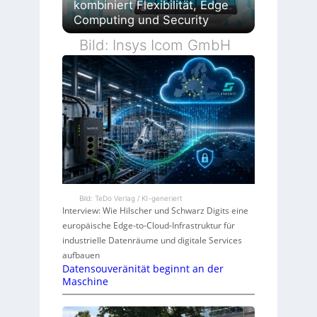
kombiniert Flexibilität, Edge
Computing und Security
Bild: Insys Icom GmbH
Bild: TeDo Verlag / KI-generiert
Interview: Wie Hilscher und Schwarz Digits eine
europäische Edge-to-Cloud-Infrastruktur für
industrielle Datenräume und digitale Services
aufbauen
Datensouveränität beginnt an der
Maschine