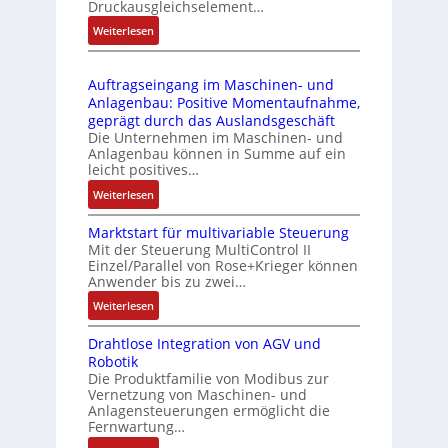
l
ä
Druckausgleichselement…
4
e
s
:
Weiterlesen
4
b
s
D
3
r
t
r
-
i
s
Auftragseingang im Maschinen- und
u
Z
n
i
Anlagenbau: Positive Momentaufnahme,
c
e
g
c
geprägt durch das Auslandsgeschäft
k
r
e
h
Die Unternehmen im Maschinen- und
a
t
Anlagenbau können in Summe auf ein
n
f
u
i
leicht positives…
4
l
s
f
G
e
:
Weiterlesen
g
i
u
x
A
l
z
n
i
Marktstart für multivariable Steuerung
u
e
i
Mit der Steuerung MultiControl II
d
b
f
i
e
Einzel/Parallel von Rose+Krieger können
5
e
t
c
Anwender bis zu zwei…
r
G
l
r
h
u
a
:
Weiterlesen
f
a
s
n
u
M
ü
g
e
g
Drahtlose Integration von AGV und
f
a
r
s
l
b
Robotik
d
r
d
e
e
e
Die Produktfamilie von Modibus zur
e
k
i
i
m
Vernetzung von Maschinen- und
s
n
t
e
n
Anlagensteuerungen ermöglicht die
e
t
R
s
A
g
Fernwartung…
n
ä
a
t
n
a
t