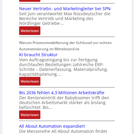
I
o
l
t
D
ü
e
t
e
n
n
a
e
Neuer Vertriebs- und Marketingleiter bei SPN
a
r
n
e
r
t
A
Seit Juni verantwortet Max Rossdeutscher die
g
u
s
s
m
e
e
Bereiche Vertrieb und Marketing des
G
e
e
s
i
t
n
Nördlinger Getriebe-…
g
V
n
r
a
c
e
r
u
b
:
u
Weiterlesen
u
h
c
a
n
a
N
n
l
e
h
t
d
u
e
g
Warum Prozessmodellierung der Schlüssel zur echten
t
r
n
i
R
:
u
S
Automatisierung im Mittelstand ist
e
i
o
o
P
e
y
KI braucht Struktur
E
k
n
b
o
r
Vom Auftragseingang bis zur Fertigung
s
n
-
i
o
durchlaufen Bestellungen zahlreiche ERP-
s
V
t
t
G
Schritte – Datenerfassung, Materialprüfung,
n
t
i
e
è
w
e
Kapazitätsplanung.…
F
i
t
r
m
i
s
a
k
:
Weiterlesen
i
t
e
c
c
n
K
v
r
s
k
h
u
Bis 2036 fehlen 4,3 Millionen Arbeitskräfte
I
e
i
:
l
ä
c
Der Renteneintritt der Babyboomer trifft den
b
M
e
Q
u
f
deutschen Arbeitsmarkt stärker als bislang
C
r
o
b
2
n
t
befürchtet: Bis…
N
a
m
s
-
g
s
C
:
Weiterlesen
u
e
-
E
f
-
B
c
n
u
r
ü
All About Automation expandiert
S
i
h
t
n
g
h
Die Messereihe All About Automation findet
y
s
t
a
d
e