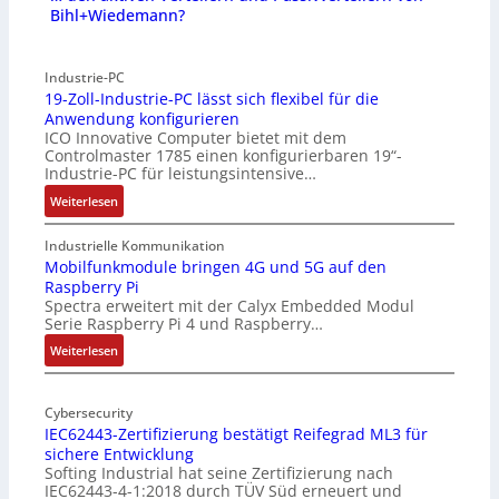
Bihl+Wiedemann?
Industrie-PC
19-Zoll-Industrie-PC lässt sich flexibel für die
Anwendung konfigurieren
ICO Innovative Computer bietet mit dem
Controlmaster 1785 einen konfigurierbaren 19“-
Industrie-PC für leistungsintensive…
:
Weiterlesen
1
9
Industrielle Kommunikation
-
Mobilfunkmodule bringen 4G und 5G auf den
Raspberry Pi
Z
Spectra erweitert mit der Calyx Embedded Modul
o
Serie Raspberry Pi 4 und Raspberry…
l
l
:
Weiterlesen
-
M
I
o
n
Cybersecurity
b
IEC62443-Zertifizierung bestätigt Reifegrad ML3 für
d
i
sichere Entwicklung
u
l
Softing Industrial hat seine Zertifizierung nach
s
f
IEC62443-4-1:2018 durch TÜV Süd erneuert und
t
u