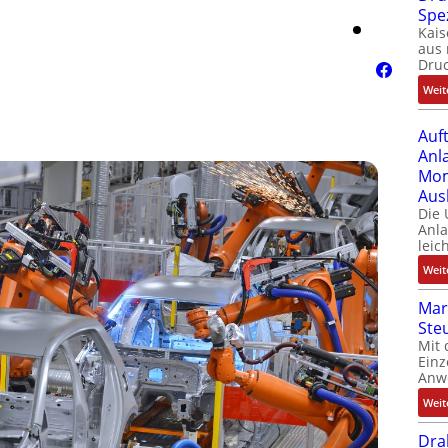
Spe
Kais
aus 
Dru
Weit
Auf
Anl
Mom
Aus
Die
Anl
leic
Weit
Mar
Ste
Mit 
Einz
Anw
Weit
Dra