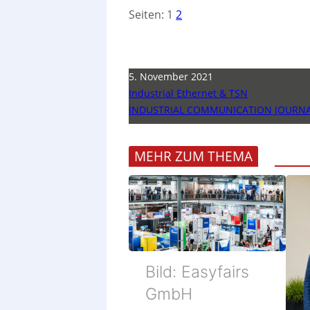
Seiten:
1
2
5. November 2021
Industrial Ethernet & TSN
INDUSTRIAL COMMUNICATION JOURNA
MEHR ZUM THEMA
Bild: Easyfairs
GmbH