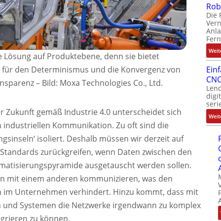
Rob
Die 
Ver
Anla
Fer
Weit
he Lösung auf Produktebene, denn sie bietet
 für den Determinismus und die Konvergenz von
Ein
CNC
ansparenz
–
Bild: Moxa Technologies Co., Ltd.
Leno
digi
seri
 Zukunft gemäß Industrie 4.0 unterscheidet sich
Weit
 industriellen Kommunikation. Zu oft sind die
sinseln‘ isoliert. Deshalb müssen wir derzeit auf
 Standards zurückgreifen, wenn Daten zwischen den
matisierungspyramide ausgetauscht werden sollen.
ten mit einem anderen kommunizieren, was den
n im Unternehmen verhindert. Hinzu kommt, dass mit
 und Systemen die Netzwerke irgendwann zu komplex
grieren zu können.