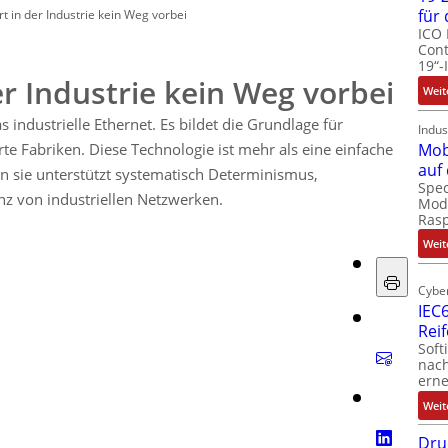
für
t in der Industrie kein Weg vorbei
ICO 
Cont
19“-
er Industrie kein Weg vorbei
Weit
s industrielle Ethernet. Es bildet die Grundlage für
Indus
Mob
te Fabriken. Diese Technologie ist mehr als eine einfache
auf
n sie unterstützt systematisch Determinismus,
Spec
z von industriellen Netzwerken.
Modu
Ras
Weit
Cyber
IEC6
Rei
Soft
nach
erne
Weit
Dru