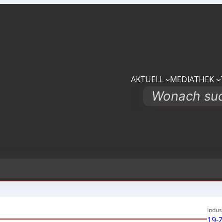
AKTUELL
MEDIATHEK
Search
Indus
19-Z