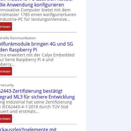
 die Anwendung konfigurieren
Innovative Computer bietet mit dem
rolmaster 1785 einen konfigurierbaren
Industrie-PC für leistungsintensive…
:
erlesen
1
9
trielle Kommunikation
ilfunkmodule bringen 4G und 5G
-
Z
 den Raspberry Pi
o
tra erweitert mit der Calyx Embedded
l Serie Raspberry Pi 4 und
l
pberry…
l
-
:
erlesen
I
M
n
o
security
d
b
2443-Zertifizierung bestätigt
u
i
fegrad ML3 für sichere Entwicklung
s
l
ing Industrial hat seine Zertifizierung
t
f
 IEC62443-4-1:2018 durch TÜV Süd
r
u
uert und erstmals…
i
n
:
erlesen
e
k
I
-
m
ckausgleichselemente mit
E