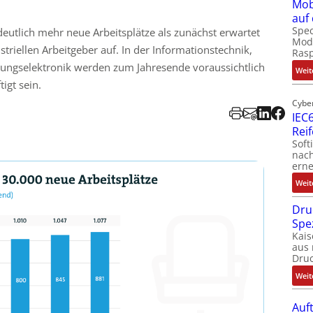
Mob
auf
Spec
eutlich mehr neue Arbeitsplätze als zunächst erwartet
Modu
triellen Arbeitgeber auf. In der Informationstechnik,
Ras
ungselektronik werden zum Jahresende voraussichtlich
Weit
igt sein.
Cybe
IEC6
Rei
Soft
nach
erne
Weit
Dru
Spe
Kais
aus 
Dru
Weit
Auf