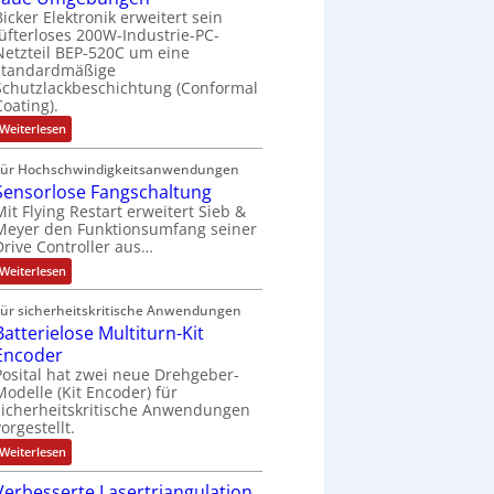
N
z
g
t
o
Bicker Elektronik erweitert sein
t
o
i
e
d
r
lüfterloses 200W-Industrie-PC-
i
n
u
e
s
i
Netzteil BEP-520C um eine
l
o
e
standardmäßige
l
c
s
e
n
n
Schutzlackbeschichtung (Conformal
e
m
h
c
e
Coating).
A
i
ä
h
t
x
r
:
Weiterlesen
f
e
2
I
p
b
0
t
A
P
a
e
u
Für Hochschwindigkeitsanwendungen
C
u
n
n
i
Sensorlose Fangschaltung
-
t
d
N
d
t
Mit Flying Restart erweitert Sieb &
4
o
e
Meyer den Funktionsumfang seiner
i
0
s
t
m
A
Drive Controller aus…
e
k
z
a
t
:
r
Weiterlesen
r
t
e
S
t
ä
i
e
i
Für sicherheitskritische Anwendungen
f
l
n
o
e
Batterielose Multiturn-Kit
s
t
n
r
o
Encoder
e
h
r
g
Posital hat zwei neue Drehgeber-
ä
l
e
l
Modelle (Kit Encoder) für
o
t
w
sicherheitskritische Anwendungen
s
S
e
vorgestellt.
ä
c
F
h
:
Weiterlesen
h
a
B
u
l
n
a
t
g
Verbesserte Lasertriangulation
t