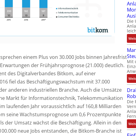
Anl
Mom
Aus
Die
Anl
leic
Weit
Mar
Ste
sprechen einem Plus von 30.000 Jobs binnen Jahresfrist
Mit 
e Erwartungen der Frühjahrsprognose (21.000) deutlich.
Einz
Anw
ent des Digitalverbandes Bitkom, auf einer
Weit
016 fiel das Beschäftigungswachstum mit 37.000
jeder anderen industriellen Branche. Auch die Umsätze
Dra
Rob
sche Markt für Informationstechnik, Telekommunikation
Die 
m laufenden Jahr voraussichtlich auf 160,8 Milliarden
Ver
Anla
tkom seine Wachstumsprognose um 0,6 Prozentpunkte
Fer
als der Umsatz wächst die Beschäftigung. Allein in den
Weit
 100.000 neue Jobs entstanden, die Bitkom-Branche ist
Ein