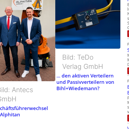
Bild: TeDo
Verlag GmbH
… den aktiven Verteilern
und Passivverteilern von
Bihl+Wiedemann?
ild: Antecs
GmbH
chäftsführerwechsel
 Alphitan