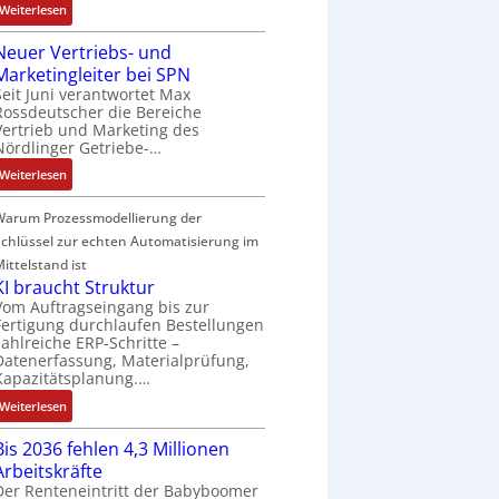
e
V
:
n
Weiterlesen
:
e
w
g
u
D
g
P
m
i
r
n
Neuer Vertriebs- und
a
o
t
c
a
d
Marketingleiter bei SPN
s
s
e
k
t
R
Seit Juni verantwortet Max
s
i
c
l
Rossdeutscher die Bereiche
i
o
a
t
h
u
Vertrieb und Marketing des
o
b
u
i
n
Nördlinger Getriebe-…
n
n
o
l
v
i
g
i
:
t
Weiterlesen
t
e
k
n
N
i
S
M
-
F
e
k
Warum Prozessmodellierung der
y
o
G
a
u
Schlüssel zur echten Automatisierung im
s
m
e
n
e
t
e
ittelstand ist
s
u
r
è
KI braucht Struktur
n
c
c
V
m
Vom Auftragseingang bis zur
t
h
C
e
Fertigung durchlaufen Bestellungen
e
a
ä
zahlreiche ERP-Schritte –
N
r
s
u
f
Datenerfassung, Materialprüfung,
C
t
:
f
t
Kapazitätsplanung.…
-
r
Q
n
s
:
Weiterlesen
S
i
2
a
f
K
y
e
-
h
ü
Bis 2036 fehlen 4,3 Millionen
I
s
b
E
m
h
Arbeitskräfte
b
t
s
r
e
r
Der Renteneintritt der Babyboomer
r
e
-
g
,
e