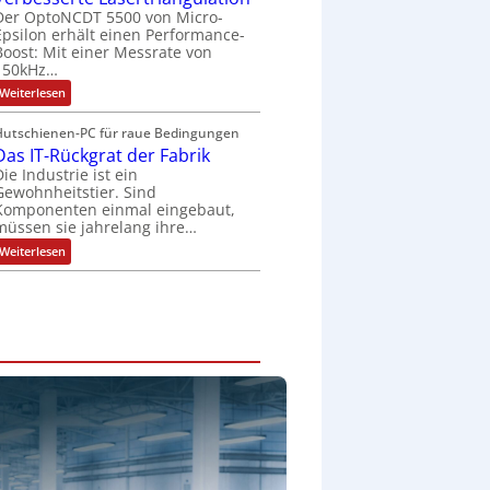
t
z
s
Der OptoNCDT 5500 von Micro-
t
l
c
Epsilon erhält einen Performance-
e
a
h
r
Boost: Mit einer Messrate von
c
a
i
k
150kHz…
l
e
b
t
:
Weiterlesen
l
e
u
V
o
s
n
e
s
c
g
Hutschienen-PC für raue Bedingungen
r
e
h
Das IT-Rückgrat der Fabrik
b
M
i
e
u
Die Industrie ist ein
c
s
l
h
Gewohnheitstier. Sind
s
t
t
Komponenten einmal eingebaut,
e
i
u
müssen sie jahrelang ihre…
r
t
n
t
u
g
:
Weiterlesen
e
r
f
D
L
n
ü
a
a
-
r
s
s
K
r
I
e
i
a
T
r
t
u
-
t
E
e
R
r
n
U
ü
i
c
m
c
a
o
g
k
n
d
e
g
g
e
b
r
u
r
u
a
l
n
t
a
g
d
t