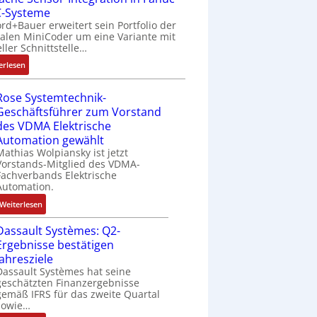
m
r
S
e
-Systeme
a
f
n
M
r
p
i
rd+Bauer erweitert sein Portfolio der
h
ü
g
a
y
e
f
talen MiniCoder um eine Variante mit
t
r
k
s
P
eller Schnittstelle…
z
e
l
m
o
c
i
i
g
:
o
erlesen
u
n
h
a
r
E
s
l
f
i
l
a
i
e
t
i
n
Rose Systemtechnik-
m
d
n
I
i
g
e
Geschäftsführer zum Vorstand
e
M
f
n
v
u
n
des VDMA Elektrische
m
L
a
t
a
r
-
Automation gewählt
b
3
c
e
r
i
u
Mathias Wolpiansky ist jetzt
r
f
h
g
i
e
n
Vorstands-Mitglied des VDMA-
a
ü
e
r
Fachverbands Elektrische
a
r
d
n
r
Automation.
S
a
b
e
A
e
s
e
t
l
n
n
:
Weiterlesen
n
i
n
i
e
l
R
c
s
o
Dassault Systèmes: Q2-
S
a
o
h
o
n
t
g
Ergebnisse bestätigen
s
e
r
v
e
e
Jahresziele
e
r
-
o
u
n
Dassault Systèmes hat seine
S
e
I
n
geschätzten Finanzergebnisse
e
b
y
E
n
gemäß IFRS für das zweite Quartal
A
r
a
s
n
sowie…
t
G
u
u
t
t