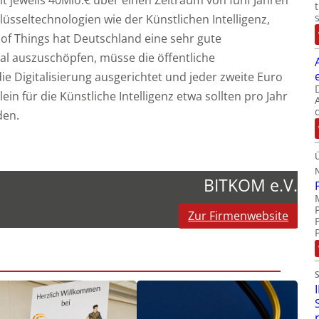
mit jeweils 40Mio.€ über einen Zeitraum von fünf Jahren
lüsseltechnologien wie der Künstlichen Intelligenz,
 of Things hat Deutschland eine sehr gute
al auszuschöpfen, müsse die öffentliche
e Digitalisierung ausgerichtet und jeder zweite Euro
lein für die Künstliche Intelligenz etwa sollten pro Jahr
den.
BITKOM e.V.
Zur Firmenwebsite