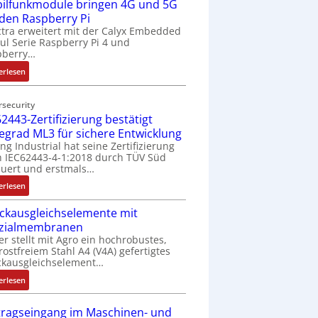
ilfunkmodule bringen 4G und 5G
-
Z
 den Raspberry Pi
o
tra erweitert mit der Calyx Embedded
l Serie Raspberry Pi 4 und
l
pberry…
l
-
:
erlesen
I
M
n
o
rsecurity
d
b
2443-Zertifizierung bestätigt
u
i
fegrad ML3 für sichere Entwicklung
s
l
ing Industrial hat seine Zertifizierung
t
f
 IEC62443-4-1:2018 durch TÜV Süd
r
u
uert und erstmals…
i
n
:
erlesen
e
k
I
-
m
ckausgleichselemente mit
E
P
o
zialmembranen
C
C
d
er stellt mit Agro ein hochrobustes,
6
l
u
rostfreiem Stahl A4 (V4A) gefertigtes
2
ä
l
ckausgleichselement…
4
s
e
:
4
erlesen
s
b
D
3
t
r
r
-
tragseingang im Maschinen- und
s
i