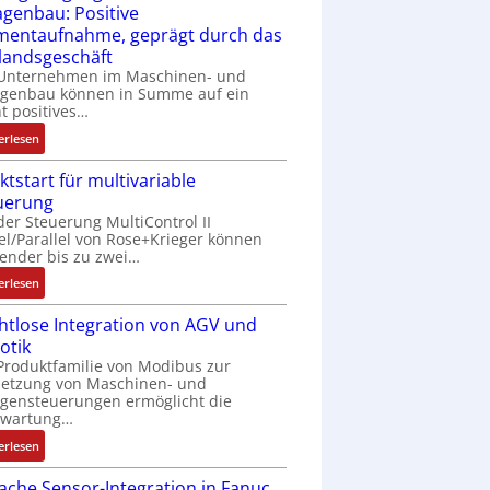
u
Z
agenbau: Positive
i
n
c
e
entaufnahme, geprägt durch das
c
g
k
r
landsgeschäft
h
e
a
t
 Unternehmen im Maschinen- und
f
n
u
i
agenbau können in Summe auf ein
l
4
s
f
ht positives…
e
G
g
i
x
:
u
erlesen
l
z
i
A
n
e
i
ktstart für multivariable
b
u
d
i
e
uerung
e
f
5
c
r
der Steuerung MultiControl II
l
t
G
h
u
el/Parallel von Rose+Krieger können
f
r
a
s
n
ender bis zu zwei…
ü
a
u
e
g
:
r
g
erlesen
f
l
b
M
d
s
d
e
e
htlose Integration von AGV und
a
i
e
e
m
s
otik
r
e
i
n
e
t
Produktfamilie von Modibus zur
k
A
n
R
n
ä
netzung von Maschinen- und
t
n
g
a
t
t
gensteuerungen ermöglicht die
s
w
a
s
nwartung…
e
i
t
e
n
p
m
g
:
erlesen
a
n
g
b
i
t
D
r
d
i
e
t
R
fache Sensor-Integration in Fanuc
r
t
u