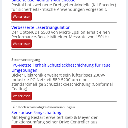
Posital hat zwei neue Drehgeber-Modelle (Kit Encoder)
für sicherheitskritische Anwendungen vorgestellt.
:
Weiterlesen
B
Verbesserte Lasertriangulation
a
Der OptoNCDT 5500 von Micro-Epsilon erhält einen
t
Performance-Boost: Mit einer Messrate von 150kHz…
t
e
:
Weiterlesen
r
V
i
e
Stromversorgung
e
r
IPC-Netzteil erhält Schutzlackbeschichtung für raue
l
b
Umgebungen
o
e
Bicker Elektronik erweitert sein lüfterloses 200W-
s
s
Industrie-PC-Netzteil BEP-520C um eine
e
s
standardmäßige Schutzlackbeschichtung (Conformal
M
e
Coating).
u
r
:
Weiterlesen
l
t
I
t
e
P
Für Hochschwindigkeitsanwendungen
i
L
C
Sensorlose Fangschaltung
t
a
Mit Flying Restart erweitert Sieb & Meyer den
-
u
s
Funktionsumfang seiner Drive Controller aus…
N
r
e