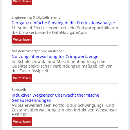
e
:
Weiterlesen
n
r
t
S
-
t
z
e
K
r
t
Engineering & Digitalisierung
n
i
i
e
Der ganz einfache Einstieg in die Produktionsanalyse
s
t
a
Mitsubishi Electric erweitert sein Softwareportfolio um
i
o
E
n
die browserbasierte DataNavigateApp.
l
r
n
g
e
:
l
Weiterlesen
c
u
r
D
o
o
l
h
e
s
Mit dem Smartphone auslesbar
d
a
ä
r
e
Nutzungsüberwachung für Crimpwerkzeuge
e
t
l
Im Schaltschrank- und Maschinenbau hängt die
g
F
r
i
Qualität elektrischer Verbindungen maßgeblich von
t
a
a
o
der Zuverlässigkeit…
S
n
n
n
c
:
z
Weiterlesen
g
h
N
e
s
u
u
i
c
Sensorik
t
t
n
Induktiver Wegsensor überwacht thermische
h
z
Gehäusedehnungen
z
f
a
Avibia erweitert sein Portfolio zur Schwingungs- und
l
u
a
l
Zustandsüberwachung um den induktiven Wegsensor
a
n
c
t
HEP-100…
c
g
h
u
:
k
Weiterlesen
s
e
n
I
b
ü
E
g