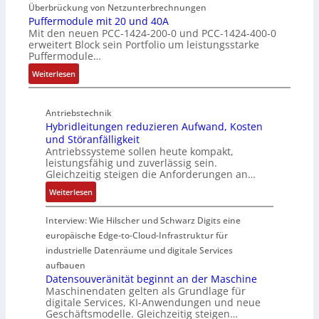
n
e
b
Überbrückung von Netzunterbrechnungen
i
d
s
Puffermodule mit 20 und 40A
e
n
Mit den neuen PCC-1424-200-0 und PCC-1424-400-0
u
c
r
s
erweitert Block sein Portfolio um leistungsstarke
k
h
w
t
Puffermodule…
t
i
a
i
:
i
Weiterlesen
c
c
e
P
v
h
h
g
u
e
t
u
i
Antriebstechnik
f
r
u
n
n
Hybridleitungen reduzieren Aufwand, Kosten
f
W
n
g
d
und Störanfälligkeit
e
e
g
f
i
Antriebssysteme sollen heute kompakt,
r
g
f
ü
e
leistungsfähig und zuverlässig sein.
m
s
ü
r
P
Gleichzeitig steigen die Anforderungen an…
o
e
r
C
r
:
Weiterlesen
d
n
r
r
o
H
u
s
a
i
d
y
Interview: Wie Hilscher und Schwarz Digits eine
l
o
u
m
u
b
europäische Edge-to-Cloud-Infrastruktur für
e
r
e
p
k
r
m
ü
U
industrielle Datenräume und digitale Services
w
t
i
i
b
m
e
i
aufbauen
d
t
e
g
Datensouveränität beginnt an der Maschine
r
o
l
2
Maschinendaten gelten als Grundlage für
r
e
k
n
e
digitale Services, KI-Anwendungen und neue
0
w
b
z
s
Geschäftsmodelle. Gleichzeitig steigen…
i
u
a
u
e
a