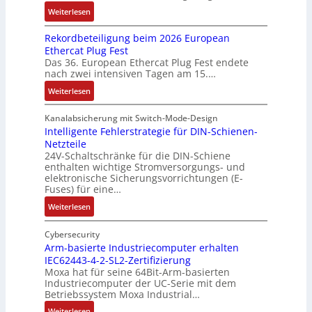
t
n
c
:
n
Weiterlesen
u
n
u
d
h
D
g
g
a
n
Rekordbeteiligung beim 2026 European
4
t
a
e
e
l
g
Ethercat Plug Fest
0
t
t
n
y
e
Das 36. European Ethercat Plug Fest endete
A
h
e
s
nach zwei intensiven Tagen am 15.…
n
e
n
e
r
:
r
s
Weiterlesen
e
R
m
o
d
e
i
u
Kanalabsicherung mit Switch-Mode-Design
u
k
s
v
Intelligente Fehlerstrategie für DIN-Schienen-
z
Netzteile
o
c
e
i
24V-Schaltschränke für die DIN-Schiene
r
h
r
enthalten wichtige Stromversorgungs- und
e
d
e
ä
elektronische Sicherungsvorrichtungen (E-
r
b
G
n
Fuses) für eine…
e
e
e
i
n
:
Weiterlesen
t
h
t
A
I
e
ä
ä
u
n
Cybersecurity
i
u
t
f
t
Arm-basierte Industriecomputer erhalten
l
s
b
IEC62443-4-2-SL2-Zertifizierung
w
e
i
e
e
Moxa hat für seine 64Bit-Arm-basierten
a
l
g
d
g
Industriecomputer der UC-Serie mit dem
n
l
u
e
i
Betriebssystem Moxa Industrial…
d
i
n
h
n
:
Weiterlesen
,
g