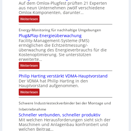
h
m
n
i
I
Auf dem Omlox-Plugfest prüften 21 Experten
t
e
n
aus neun Unternehmen zwölf verschiedene
p
e
t
N
l
e
P
Omlox-Komponenten, darunter…
i
u
t
r
-
l
n
9
t
:
a
Weiterlesen
S
g
u
%
E
e
t
t
c
m
g
r
d
e
r
Energy-Monitoring für nachhaltige Umgebungen
i
h
f
F
a
h
Plug&Play-Energieüberwachung
o
e
o
i
s
e
r
l
Facility-Management-Systeme (FMS)
r
S
n
e
A
s
g
ermöglichen die Echtzeitmessung/-
e
u
h
k
n
r
t
t
überwachung des Energieverbrauchs für die
f
e
a
o
e
u
Kostenoptimierung. Sie unterstützen
t
i
p
l
m
n
r
erweiterte…
c
ä
t
b
-
h
:
Weiterlesen
g
e
e
i
N
P
e
s
l
n
n
e
Philip Harting verstärkt VDMA-Hauptvorstand
O
u
I
i
m
t
Der VDMA hat Philip Harting in den
g
l
Hauptvorstand aufgenommen.
E
e
z
&
o
P
C
r
t
:
Weiterlesen
x
l
P
6
-
t
e
a
h
P
2
y
F
i
Schwere Industriesteckverbinder bei der Montage und
i
l
-
4
l
l
l
u
Inbetriebnahme
E
i
g
4
e
e
Schneller verbunden, schneller produktiv
n
p
f
e
3
x
Mit welchen Herausforderungen sieht sich der
H
e
r
Maschinen und Anlagenbau konfrontiert und
-
a
i
s
g
welchen Beitrag…
r
t
4
b
i