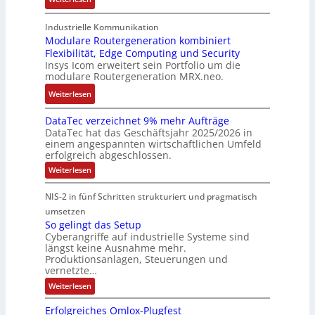
g
n
n
A
K
e
b
u
t
r
o
n
Industrielle Kommunikation
e
n
a
m
Modulare Routergeneration kombiniert
s
t
i
g
n
Flexibilität, Edge Computing und Security
-
t
e
m
e
d
Insys Icom erweitert sein Portfolio um die
b
e
F
2
n
e
modulare Routergeneration MRX.neo.
a
n
e
0
r
s
:
u
h
Weiterlesen
2
M
i
M
n
l
6
a
e
DataTec verzeichnet 9% mehr Aufträge
o
d
e
E
s
DataTec hat das Geschäftsjahr 2025/2026 in
r
d
S
r
u
c
einem angespannten wirtschaftlichen Umfeld
t
u
t
s
r
h
erfolgreich abgeschlossen.
e
l
ö
t
o
i
:
Weiterlesen
I
a
r
r
p
n
D
n
r
a
a
a
e
e
NIS-2 in fünf Schritten strukturiert und pragmatisch
t
d
e
n
t
a
a
umsetzen
u
R
f
e
n
T
So gelingt das Setup
s
o
ä
g
e
E
Cyberangriffe auf industrielle Systeme sind
c
t
u
l
i
t
längst keine Ausnahme mehr.
v
r
t
l
e
h
Produktionsanlagen, Steuerungen und
e
i
e
i
f
r
vernetzte…
e
z
e
r
g
ü
r
:
Weiterlesen
e
c
g
k
r
S
c
i
o
o
e
e
D
c
Erfolgreiches Omlox-Plugfest
a
g