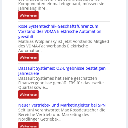
M
i
i
Komponenten einmal eingebaut, müssen sie
e
w
s
a
t
e
jahrelang ihre…
s
i
e
s
s
r
:
s
Weiterlesen
c
M
c
k
t
D
e
k
u
h
r
Rose Systemtechnik-Geschäftsführer zum
a
r
l
l
i
ä
Vorstand des VDMA Elektrische Automation
s
t
u
t
n
f
gewählt
I
e
n
i
e
t
Mathias Wolpiansky ist jetzt Vorstands-Mitglied
T
L
g
t
n
e
des VDMA-Fachverbands Elektrische
-
a
u
-
Automation.
R
s
r
u
:
Weiterlesen
ü
e
n
n
R
c
r
-
d
Dassault Systèmes: Q2-Ergebnisse bestätigen
o
k
t
K
A
Jahresziele
s
g
r
i
n
Dassault Systèmes hat seine geschätzten
e
r
i
t
l
Finanzergebnisse gemäß IFRS für das zweite
S
a
a
E
Quartal sowie…
a
y
t
n
n
g
:
Weiterlesen
s
d
g
c
e
D
t
e
u
o
n
Neuer Vertriebs- und Marketingleiter bei SPN
a
e
r
l
d
b
Seit Juni verantwortet Max Rossdeutscher die
s
m
F
a
e
Bereiche Vertrieb und Marketing des
a
s
t
a
t
Nördlinger Getriebe-…
r
u
a
e
b
i
:
:
Weiterlesen
u
c