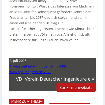
Szenarioanalysen belegen laut dem VDI/IW-
Ingenieurmonitor: Würde das Interesse von Mädchen
an MINT-Berufen konsequent gefördert, könnte der
Frauenanteil bis 2037 deutlich steigen und somit
einen entscheidenden Beitrag zur
Fachkräftesicherung leisten. Themen wie Klimaschutz
bieten hierbei laut VDI eine große Anziehungskraft,
insbesondere für junge Frauen. www.vdi.de
2. Juli 2025
Arbeitswelt (abw)
,
Industrie 4.0 (I40)
www.sps-magazin.de 2025
VDI Verein Deutscher Ingenieure e.V.
Zur Firmenwebsite
MEHR ZUM THEMA