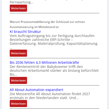
t
Fernwartung…
t
e
e
:
Weiterlesen
s
r
g
D
t
t
r
r
a
i
a
Warum Prozessmodellierung der Schlüssel zur echten
a
r
f
t
h
Automatisierung im Mittelstand ist
t
i
i
KI braucht Struktur
t
f
z
o
Vom Auftragseingang bis zur Fertigung durchlaufen
l
ü
i
n
Bestellungen zahlreiche ERP-Schritte –
o
r
e
i
Datenerfassung, Materialprüfung, Kapazitätsplanung.
s
m
r
n
…
e
u
u
F
:
Weiterlesen
I
l
n
a
K
n
t
g
n
Bis 2036 fehlen 4,3 Millionen Arbeitskräfte
I
t
i
b
u
Der Renteneintritt der Babyboomer trifft den
b
e
v
e
c
deutschen Arbeitsmarkt stärker als bislang befürchtet:
r
g
a
Bis…
s
C
a
r
r
t
N
:
Weiterlesen
u
a
i
ä
C
B
c
t
a
t
-
All About Automation expandiert
i
h
i
b
i
S
Die Messereihe All About Automation findet 2027
s
t
o
l
g
erstmals in den Niederlanden statt. Und…
y
2
S
n
e
t
s
0
:
Weiterlesen
t
v
S
R
t
3
A
r