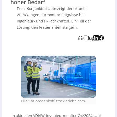
hoher Bedarf
Lösung gesehen: Der Frauenanteil in Ingenieurberufen
Trotz Konjunkturflaute zeigt der aktuelle
stieg von 15,1 % auf 20,3 % und könnte durch stärkere
Förderung weiter wachsen. Themen wie Klimaschutz
VDI/IW-Ingenieurmonitor Engpässe bei
könnten hierbei besonders junge Frauen anziehen, um
Ingenieur- und IT-Fachkräften. Ein Teil der
die Fachkräftesicherung zu unterstützen.
Lösung: den Frauenanteil steigern.
Bild: ©Gorodenkoff/stock.adobe.com
Im aktuellen VDI/IW-Ingenieurmonitor Q4/2024 sank