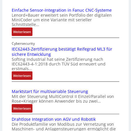
Einfache Sensor-Integration in Fanuc CNC-Systeme
Lenord+Bauer erweitert sein Portfolio der digitalen
MiniCoder um eine Variante mit serieller
Schnittstelle…
:
Weiterlesen
E
i
Cybersecurity
n
IEC62443-Zertifizierung bestätigt Reifegrad ML3 für
sichere Entwicklung
f
Softing Industrial hat seine Zertifizierung nach
a
IEC62443-4-1:2018 durch TÜV Süd erneuert und
c
erstmals…
h
:
Weiterlesen
e
I
S
E
e
Marktstart für multivariable Steuerung
C
n
Mit der Steuerung MultiControl II Einzel/Parallel von
6
s
Rose+Krieger können Anwender bis zu zwei…
2
o
:
Weiterlesen
4
r
M
4
-
Drahtlose Integration von AGV und Robotik
a
3
I
Die Produktfamilie von Modibus zur Vernetzung von
r
-
n
Maschinen- und Anlagensteuerungen ermöglicht die
k
Z