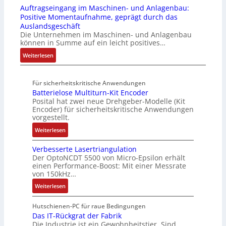
o
t
e
e
Auftragseingang im Maschinen- und Anlagenbau:
6
l
u
n
e
i
m
Positive Momentaufnahme, geprägt durch das
f
l
k
A
u
f
e
Auslandsgeschäft
e
A
t
G
e
e
Die Unternehmen im Maschinen- und Anlagenbau
h
b
u
V
r
können in Summe auf ein leicht positives…
g
l
o
r
u
u
r
:
Weiterlesen
e
u
n
n
a
A
n
t
d
g
d
u
4
A
R
M
Für sicherheitskritische Anwendungen
f
,
u
o
L
Batterielose Multiturn-Kit Encoder
t
3
t
b
3
Posital hat zwei neue Drehgeber-Modelle (Kit
r
M
o
o
Encoder) für sicherheitskritische Anwendungen
f
a
i
m
t
vorgestellt.
ü
g
l
a
i
r
:
Weiterlesen
s
l
t
k
s
B
e
i
i
i
Verbesserte Lasertriangulation
a
i
o
o
Der OptoNCDT 5500 von Micro-Epsilon erhält
c
t
n
n
n
einen Performance-Boost: Mit einer Messrate
h
t
g
e
e
von 150kHz…
e
e
a
n
x
:
r
Weiterlesen
r
n
A
p
V
e
i
g
r
a
e
E
Hutschienen-PC für raue Bedingungen
e
i
b
n
r
Das IT-Rückgrat der Fabrik
n
l
m
e
d
Die Industrie ist ein Gewohnheitstier. Sind
b
t
o