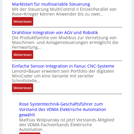
f
4
Marktstart für multivariable Steuerung
u
f
l
l
G
Mit der Steuerung MultiControl II Einzel/Parallel von
f
i
e
e
u
Rose+Krieger können Anwender bis zu zwei…
t
z
i
x
n
r
:
Weiterlesen
i
c
i
d
a
M
e
h
b
5
Drahtlose Integration von AGV und Robotik
g
a
r
s
e
G
Die Produktfamilie von Modibus zur Vernetzung von
s
r
u
e
l
a
Maschinen- und Anlagensteuerungen ermöglicht die
e
k
n
l
f
u
Fernwartung…
i
t
g
e
ü
f
:
Weiterlesen
n
s
b
m
r
d
D
g
t
e
e
d
e
Einfache Sensor-Integration in Fanuc CNC-Systeme
r
a
a
s
n
i
n
Lenord+Bauer erweitert sein Portfolio der digitalen
a
n
r
t
t
e
R
MiniCoder um eine Variante mit serieller
h
g
t
ä
e
A
Schnittstelle…
a
t
i
f
t
m
n
s
:
Weiterlesen
l
m
ü
i
i
w
p
E
o
M
r
g
t
e
b
i
s
a
m
t
S
n
e
Rose Systemtechnik-Geschäftsführer zum
n
e
s
u
R
p
d
r
Vorstand des VDMA Elektrische Automation
f
I
c
l
e
e
u
gewählt
r
a
n
h
t
i
z
Mathias Wolpiansky ist jetzt Vorstands-Mitglied
n
y
c
t
i
i
des VDMA-Fachverbands Elektrische
f
i
g
P
h
e
Automation.
n
v
e
a
k
i
e
g