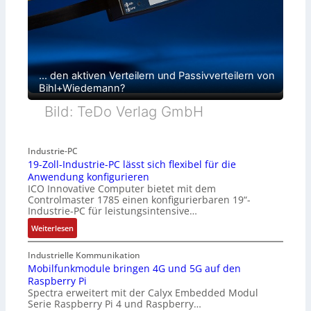
… den aktiven Verteilern und Passivverteilern von
Bihl+Wiedemann?
Bild: TeDo Verlag GmbH
Industrie-PC
19-Zoll-Industrie-PC lässt sich flexibel für die
Anwendung konfigurieren
ICO Innovative Computer bietet mit dem
Controlmaster 1785 einen konfigurierbaren 19“-
Industrie-PC für leistungsintensive…
:
Weiterlesen
1
9
Industrielle Kommunikation
-
Mobilfunkmodule bringen 4G und 5G auf den
Raspberry Pi
Z
Spectra erweitert mit der Calyx Embedded Modul
o
Serie Raspberry Pi 4 und Raspberry…
l