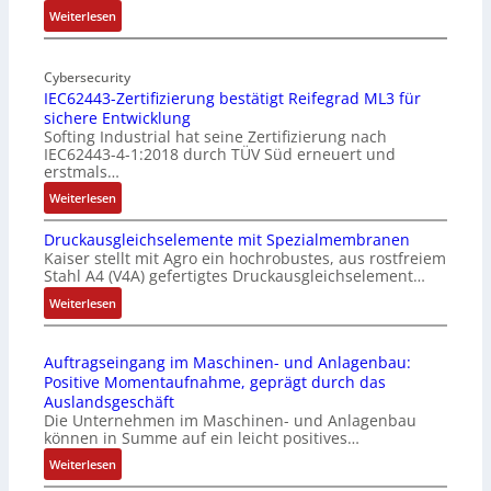
l
:
Weiterlesen
-
M
I
o
n
Cybersecurity
b
IEC62443-Zertifizierung bestätigt Reifegrad ML3 für
d
i
sichere Entwicklung
u
l
Softing Industrial hat seine Zertifizierung nach
s
f
IEC62443-4-1:2018 durch TÜV Süd erneuert und
t
u
erstmals…
r
n
:
Weiterlesen
i
k
I
e
m
Druckausgleichselemente mit Spezialmembranen
E
-
o
Kaiser stellt mit Agro ein hochrobustes, aus rostfreiem
C
P
d
Stahl A4 (V4A) gefertigtes Druckausgleichselement…
6
C
u
2
:
Weiterlesen
l
l
4
D
ä
e
4
r
s
b
Auftragseingang im Maschinen- und Anlagenbau:
3
u
s
r
Positive Momentaufnahme, geprägt durch das
-
c
t
i
Auslandsgeschäft
Z
k
s
n
Die Unternehmen im Maschinen- und Anlagenbau
e
a
i
g
können in Summe auf ein leicht positives…
r
u
c
e
:
Weiterlesen
t
s
h
n
A
i
g