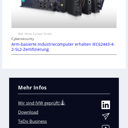
Bild: Moxa Europe GmbH
Cybersecurity
Arm-basierte Industriecomputer erhalten IEC62443-4-
2-SL2-Zertifizierung
Mehr Infos
Wir sind IVW geprüft!
Download
TeDo Business