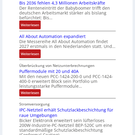
u
Bis 2036 fehlen 4,3 Millionen Arbeitskräfte
I
e
i
:
l
ä
c
Der Renteneintritt der Babyboomer trifft den
b
M
e
Q
u
f
deutschen Arbeitsmarkt stärker als bislang
C
r
o
b
2
n
t
befürchtet: Bis…
N
a
m
s
-
g
s
C
:
Weiterlesen
u
e
-
E
f
-
B
c
n
u
r
ü
All About Automation expandiert
S
i
h
t
n
g
h
Die Messereihe All About Automation findet
y
s
t
a
d
e
r
2027 erstmals in den Niederlanden statt. Und…
s
2
S
u
M
b
e
t
0
:
Weiterlesen
t
f
a
n
r
e
3
A
r
n
r
i
z
m
6
l
Überbrückung von Netzunterbrechnungen
u
a
k
s
u
e
f
l
Puffermodule mit 20 und 40A
k
h
e
s
m
Mit den neuen PCC-1424-200-0 und PCC-1424-
e
A
t
m
t
e
V
400-0 erweitert Block sein Portfolio um
h
b
u
e
i
b
o
leistungsstarke Puffermodule…
l
o
r
,
n
e
r
:
Weiterlesen
e
u
g
g
s
s
P
n
t
e
l
u
t
t
Stromversorgung
4
A
f
p
e
ä
a
IPC-Netzteil erhält Schutzlackbeschichtung für
f
,
u
r
i
t
e
n
raue Umgebungen
3
t
ä
t
r
i
d
Bicker Elektronik erweitert sein lüfterloses
m
M
o
g
e
g
200W-Industrie-PC-Netzteil BEP-520C um eine
d
o
i
m
t
r
standardmäßige Schutzlackbeschichtung
e
d
e
l
a
(Conformal Coating).
u
d
b