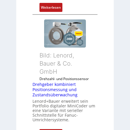
:
Weiterlesen
D
r
e
h
g
e
b
Bild: Lenord,
e
r
Bauer & Co.
k
GmbH
o
Drehzahl- und Positionssensor
m
Drehgeber kombiniert
b
Positionsmessung und
i
Zustandsüberwachung
n
Lenord+Bauer erweitert sein
i
Portfolio digitaler MiniCoder um
eine Variante mit serieller
e
Schnittstelle für Fanuc-
r
Umrichtersysteme.
t
P