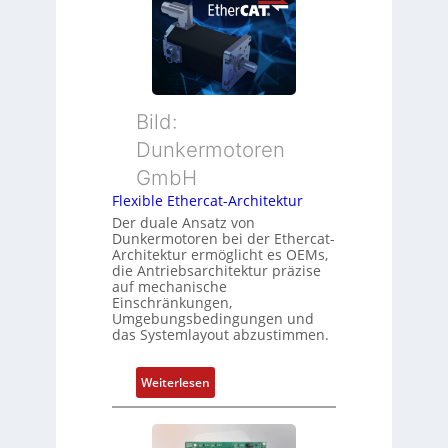
o
u
t
s
e
a
i
r
n
t
M
d
i
u
s
o
t
ü
Bild:
n
t
b
Dunkermotoren
s
e
e
m
GmbH
r
r
e
t
Flexible Ethercat-Architektur
w
s
y
a
Der duale Ansatz von
s
Dunkermotoren bei der Ethercat-
p
c
Architektur ermöglicht es OEMs,
u
s
h
die Antriebsarchitektur präzise
n
o
u
auf mechanische
g
r
Einschränkungen,
n
Umgebungsbedingungen und
u
g
g
das Systemlayout abzustimmen.
n
t
d
f
:
Z
Weiterlesen
ü
F
u
r
l
s
m
e
t