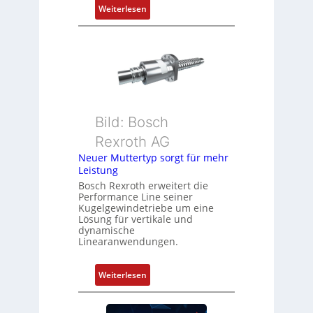
:
Weiterlesen
o
D
s
r
i
e
t
h
i
g
o
e
n
b
s
Bild: Bosch
e
m
Rexroth AG
r
e
k
Neuer Muttertyp sorgt für mehr
s
Leistung
o
s
m
Bosch Rexroth erweitert die
u
Performance Line seiner
b
n
Kugelgewindetriebe um eine
i
g
Lösung für vertikale und
n
dynamische
u
Linearanwendungen.
i
n
e
d
r
:
Weiterlesen
Z
t
N
u
P
e
s