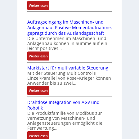
4
e
s
:
Weiterlesen
4
b
s
D
3
r
t
r
-
i
s
Auftragseingang im Maschinen- und
u
Z
n
i
Anlagenbau: Positive Momentaufnahme,
c
e
g
c
geprägt durch das Auslandsgeschäft
k
r
e
h
Die Unternehmen im Maschinen- und
a
t
Anlagenbau können in Summe auf ein
n
f
u
i
leicht positives…
4
l
s
f
G
e
:
Weiterlesen
g
i
u
x
A
l
z
n
i
Marktstart für multivariable Steuerung
u
e
i
Mit der Steuerung MultiControl II
d
b
f
i
e
Einzel/Parallel von Rose+Krieger können
5
e
t
c
Anwender bis zu zwei…
r
G
l
r
h
u
a
:
Weiterlesen
f
a
s
n
u
M
ü
g
e
g
Drahtlose Integration von AGV und
f
a
r
s
l
b
Robotik
d
r
d
e
e
e
Die Produktfamilie von Modibus zur
e
k
i
i
m
Vernetzung von Maschinen- und
s
n
t
e
n
Anlagensteuerungen ermöglicht die
e
t
R
s
A
g
Fernwartung…
n
ä
a
t
n
a
t
:
Weiterlesen
t
s
a
w
n