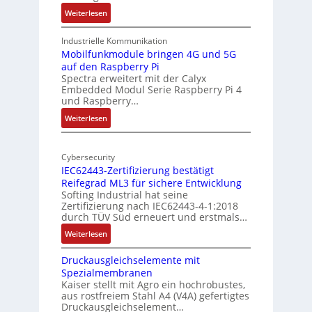
l
k
:
Weiterlesen
-
t
1
A
u
9
Industrielle Kommunikation
I
r
-
Mobilfunkmodule bringen 4G und 5G
a
auf den Raspberry Pi
Z
Spectra erweitert mit der Calyx
n
o
Embedded Modul Serie Raspberry Pi 4
l
d
und Raspberry…
l
e
:
Weiterlesen
-
r
M
I
E
o
n
d
Cybersecurity
b
d
g
IEC62443-Zertifizierung bestätigt
i
u
e
Reifegrad ML3 für sichere Entwicklung
l
s
Softing Industrial hat seine
f
t
Zertifizierung nach IEC62443-4-1:2018
u
r
durch TÜV Süd erneuert und erstmals…
n
i
:
Weiterlesen
k
e
I
m
-
Druckausgleichselemente mit
E
o
P
Spezialmembranen
C
d
C
Kaiser stellt mit Agro ein hochrobustes,
6
u
l
aus rostfreiem Stahl A4 (V4A) gefertigtes
2
l
ä
Druckausgleichselement…