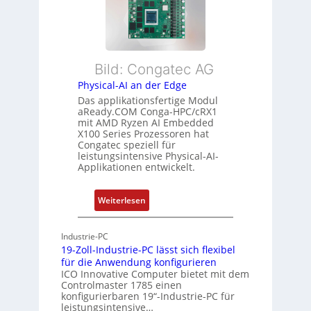
e
x
a
h
i
n
r
b
d
L
l
s
e
Bild: Congatec AG
e
ü
i
Physical-AI an der Edge
E
b
s
Das applikationsfertige Modul
t
e
t
aReady.COM Conga-HPC/cRX1
h
r
u
mit AMD Ryzen AI Embedded
e
w
n
X100 Series Prozessoren hat
r
Congatec speziell für
a
g
leistungsintensive Physical-AI-
c
c
Applikationen entwickelt.
a
h
t
u
:
Weiterlesen
-
n
P
A
g
h
r
Industrie-PC
y
c
19-Zoll-Industrie-PC lässt sich flexibel
s
h
für die Anwendung konfigurieren
i
ICO Innovative Computer bietet mit dem
i
Controlmaster 1785 einen
c
t
konfigurierbaren 19“-Industrie-PC für
a
e
leistungsintensive…