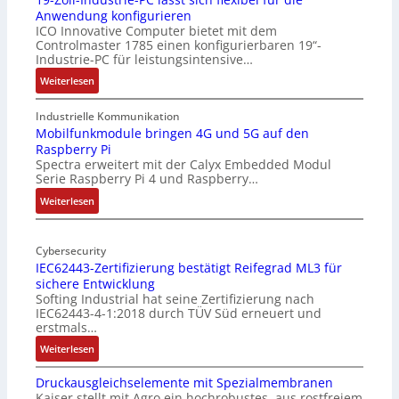
Anwendung konfigurieren
ICO Innovative Computer bietet mit dem
Controlmaster 1785 einen konfigurierbaren 19“-
Industrie-PC für leistungsintensive…
:
Weiterlesen
1
9
Industrielle Kommunikation
-
Mobilfunkmodule bringen 4G und 5G auf den
Raspberry Pi
Z
Spectra erweitert mit der Calyx Embedded Modul
o
Serie Raspberry Pi 4 und Raspberry…
l
l
:
Weiterlesen
-
M
I
o
n
Cybersecurity
b
IEC62443-Zertifizierung bestätigt Reifegrad ML3 für
d
i
sichere Entwicklung
u
l
Softing Industrial hat seine Zertifizierung nach
s
f
IEC62443-4-1:2018 durch TÜV Süd erneuert und
t
u
erstmals…
r
n
:
Weiterlesen
i
k
I
e
m
Druckausgleichselemente mit Spezialmembranen
E
-
o
Kaiser stellt mit Agro ein hochrobustes, aus rostfreiem
C