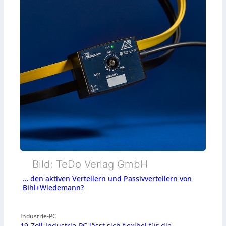
Bild: TeDo Verlag GmbH
… den aktiven Verteilern und Passivverteilern von
Bihl+Wiedemann?
Industrie-PC
19-Zoll-Industrie-PC lässt sich flexibel für die