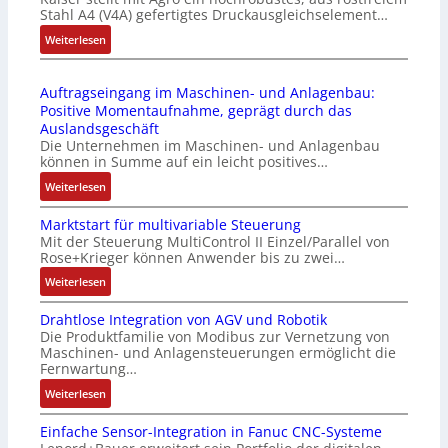
P
d
Stahl A4 (V4A) gefertigtes Druckausgleichselement…
6
C
u
2
:
Weiterlesen
l
l
4
D
ä
e
4
r
s
b
Auftragseingang im Maschinen- und Anlagenbau:
3
u
s
r
Positive Momentaufnahme, geprägt durch das
-
c
t
i
Auslandsgeschäft
Z
k
s
n
Die Unternehmen im Maschinen- und Anlagenbau
e
a
i
g
können in Summe auf ein leicht positives…
r
u
c
e
:
Weiterlesen
t
s
h
n
A
i
g
f
4
Marktstart für multivariable Steuerung
u
f
l
l
G
Mit der Steuerung MultiControl II Einzel/Parallel von
f
i
e
e
u
Rose+Krieger können Anwender bis zu zwei…
t
z
i
x
n
r
:
Weiterlesen
i
c
i
d
a
M
e
h
b
5
Drahtlose Integration von AGV und Robotik
g
a
r
s
e
G
Die Produktfamilie von Modibus zur Vernetzung von
s
r
u
e
l
a
Maschinen- und Anlagensteuerungen ermöglicht die
e
k
n
l
f
u
Fernwartung…
i
t
g
e
ü
f
:
Weiterlesen
n
s
b
m
r
d
D
g
t
e
e
d
e
Einfache Sensor-Integration in Fanuc CNC-Systeme
r
a
a
s
n
i
n