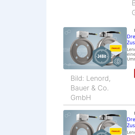
B
Dre
Zu
Len
eine
Umr
Bild: Lenord,
Bauer & Co.
GmbH
Dre
Zu
Len