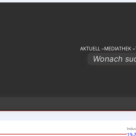
AKTUELL
MEDIATHEK
Search
Indus
19-Z