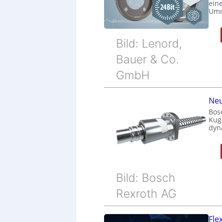
eine
Umr
Bild: Lenord,
Bauer & Co.
GmbH
Neu
Bos
Kug
dyn
Bild: Bosch
Rexroth AG
Fle