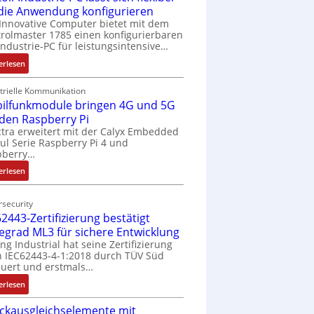
 die Anwendung konfigurieren
Innovative Computer bietet mit dem
rolmaster 1785 einen konfigurierbaren
Industrie-PC für leistungsintensive…
:
erlesen
1
9
trielle Kommunikation
ilfunkmodule bringen 4G und 5G
-
Z
 den Raspberry Pi
o
tra erweitert mit der Calyx Embedded
l Serie Raspberry Pi 4 und
l
pberry…
l
-
:
erlesen
I
M
n
o
security
d
b
2443-Zertifizierung bestätigt
u
i
fegrad ML3 für sichere Entwicklung
s
l
ing Industrial hat seine Zertifizierung
t
f
 IEC62443-4-1:2018 durch TÜV Süd
r
u
uert und erstmals…
i
n
:
erlesen
e
k
I
-
m
ckausgleichselemente mit
E