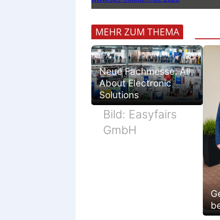
MEHR ZUM THEMA
Neue Fachmesse: All
About Electronic
Solutions
Bild: Easyfairs
GmbH
G
be