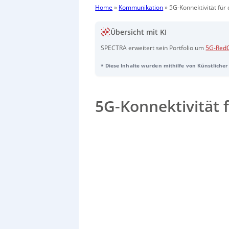
Home
»
Kommunikation
»
5G-Konnektivität für 
Übersicht mit KI
SPECTRA erweitert sein Portfolio um
5G-RedC
M2M-Anwendungen entwickelte 5G-Konnektivit
* Diese Inhalte wurden mithilfe von Künstlicher 
vollwertigem 5G und etablierten IoT-Technolo
zukunftssichere Vernetzung industrieller Gerä
Leistungsaufnahme statt maximaler Datenrate
Übertragung. Die Router sind robust für den 
5G-Konnektivität f
Managementfunktionen; typische Einsatzfelde
Versorgungsnetze, Logistik sowie Gebäudea
Sorry, no results.
Please try another keyw