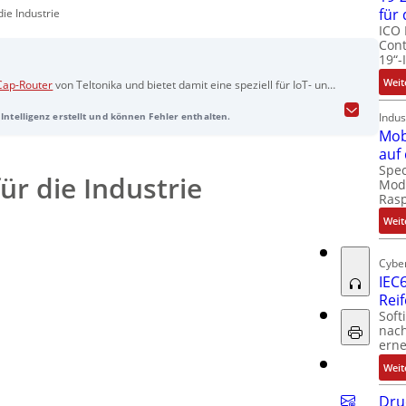
für
die Industrie
ICO 
Cont
19“-
Weit
ap-Router
von Teltonika und bietet damit eine speziell für IoT- und
ät. 5G RedCap („Reduced Capability“) schließt die Lücke zwischen
Indus
Intelligenz erstellt und können Fehler enthalten.
gien wie LTE‑M oder NB‑IoT und ermöglicht eine wirtschaftliche,
Mob
te. Im Fokus stehen Effizienz, Skalierbarkeit und geringe
auf
n – bei niedrigen Latenzen, hoher Netzstabilität und zuverlässiger
Spec
Industrieeinsatz ausgelegt und bieten zentrale
ür die Industrie
Modu
r sind Automatisierung, Sensorik, Smart Metering, Energie- und
Ras
utomation.
Weit
Cyber
IEC6
Rei
Soft
nach
erne
ord
Weit
Dru