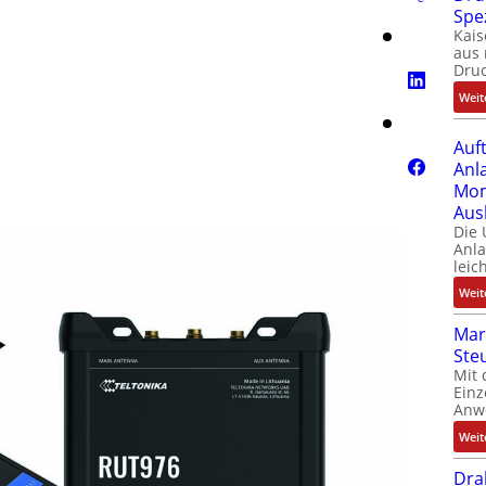
Spe
Kais
aus 
Dru
Weit
Auf
Anl
Mom
Aus
Die
Anl
leic
Weit
Mar
Ste
Mit 
Einz
Anw
Weit
Dra