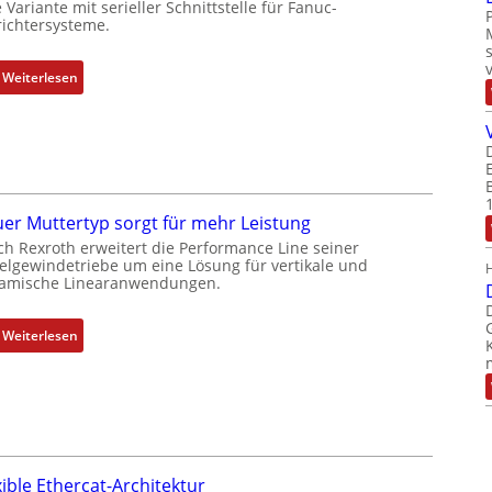
k
 Variante mit serieller Schnittstelle für Fanuc-
ichtersysteme.
o
m
b
:
Weiterlesen
i
D
n
r
i
e
e
h
r
g
t
e
er Muttertyp sorgt für mehr Leistung
P
b
ch Rexroth erweitert die Performance Line seiner
o
e
elgewindetriebe um eine Lösung für vertikale und
amische Linearanwendungen.
s
r
i
k
t
o
:
Weiterlesen
i
m
N
o
b
e
n
i
u
s
n
e
m
i
r
e
e
M
xible Ethercat-Architektur
s
r