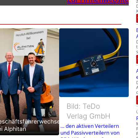
Bild: TeDo
Verlag GmbH
eschäftsführerwechsel
… den aktiven Verteilern
i Alphitan
und Passivverteilern von