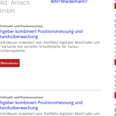
Bihl+Wiedemann?
ild: Antecs
GmbH
Drehzahl- und Positionssensor
hgeber kombiniert Positionsmessung und
standsüberwachung
ord+Bauer erweitert sein Portfolio digitaler MiniCoder um
 Variante mit serieller Schnittstelle für Fanuc-
ichtersysteme.
:
Weiterlesen
D
r
e
h
g
e
Drehzahl- und Positionssensor
b
hgeber kombiniert Positionsmessung und
e
standsüberwachung
r
ord+Bauer erweitert sein Portfolio digitaler MiniCoder um