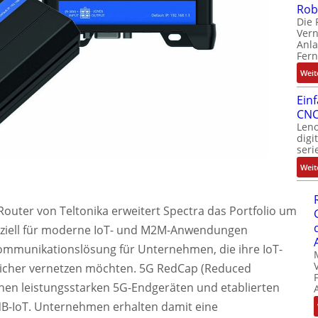
Rob
Die 
Ver
Anla
Fer
Weit
Ein
CNC
Leno
digi
seri
Weit
uter von Teltonika erweitert Spectra das Portfolio um
peziell für moderne IoT- und M2M-Anwendungen
 Kommunikationslösung für Unternehmen, die ihre IoT-
cher vernetzen möchten. 5G RedCap (Reduced
schen leistungsstarken 5G-Endgeräten und etablierten
NB-IoT. Unternehmen erhalten damit eine