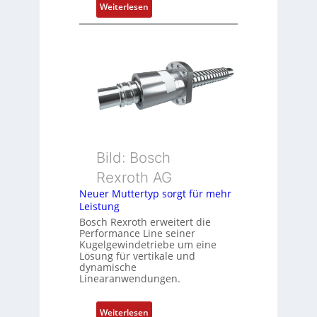
i
:
Weiterlesen
t
D
i
r
o
e
n
h
s
g
m
e
e
b
s
e
s
r
u
k
Bild: Bosch
n
o
Rexroth AG
g
m
Neuer Muttertyp sorgt für mehr
u
b
Leistung
n
i
Bosch Rexroth erweitert die
d
n
Performance Line seiner
Z
i
Kugelgewindetriebe um eine
u
Lösung für vertikale und
e
dynamische
s
r
Linearanwendungen.
t
t
a
P
:
Weiterlesen
n