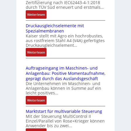
Zertifizierung nach IEC62443-4-1:2018
u
r
durch TÜV Süd erneuert und erstmals…
n
i
:
Weiterlesen
k
e
I
m
-
Druckausgleichselemente mit
E
o
P
Spezialmembranen
C
d
C
Kaiser stellt mit Agro ein hochrobustes,
6
u
l
aus rostfreiem Stahl A4 (V4A) gefertigtes
2
l
ä
Druckausgleichselement…
4
e
s
:
Weiterlesen
4
b
s
D
3
r
t
r
-
i
s
Auftragseingang im Maschinen- und
u
Z
n
i
Anlagenbau: Positive Momentaufnahme,
c
e
g
c
geprägt durch das Auslandsgeschäft
k
r
e
h
Die Unternehmen im Maschinen- und
a
t
Anlagenbau können in Summe auf ein
n
f
u
i
leicht positives…
4
l
s
f
G
e
:
Weiterlesen
g
i
u
x
A
l
z
n
i
Marktstart für multivariable Steuerung
u
e
i
Mit der Steuerung MultiControl II
d
b
f
i
e
Einzel/Parallel von Rose+Krieger können
5
e
t
c
Anwender bis zu zwei…
r
G
l
r
h
u