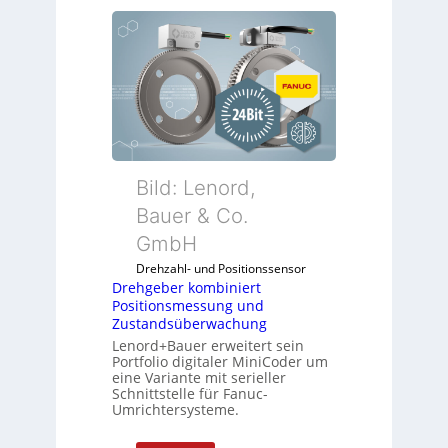
r
e
h
g
e
b
e
r
k
Bild: Lenord,
o
Bauer & Co.
m
GmbH
b
i
Drehzahl- und Positionssensor
n
Drehgeber kombiniert
Positionsmessung und
i
Zustandsüberwachung
e
Lenord+Bauer erweitert sein
r
Portfolio digitaler MiniCoder um
t
eine Variante mit serieller
P
Schnittstelle für Fanuc-
Umrichtersysteme.
o
s