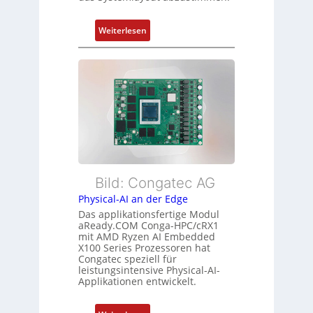
r
a
m
n
:
Weiterlesen
e
d
F
h
s
l
r
ü
e
L
b
x
e
e
i
i
r
b
s
w
l
t
a
e
u
c
E
n
h
t
Bild: Congatec AG
g
u
h
Physical-AI an der Edge
n
e
Das applikationsfertige Modul
g
r
aReady.COM Conga-HPC/cRX1
c
mit AMD Ryzen AI Embedded
X100 Series Prozessoren hat
a
Congatec speziell für
t
leistungsintensive Physical-AI-
-
Applikationen entwickelt.
A
r