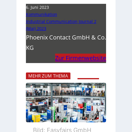
6. Juni 2023
Kommunikation
Industrial Communication Journal 2
(Mai) 2023
Phoenix Contact GmbH & Co.
KG
Zur Firmenwebsite
MEHR ZUM THEMA
Bild: Easyfairs GmbH