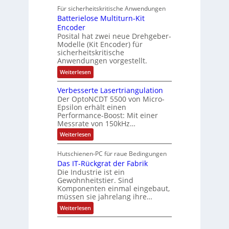
i
t
e
r
i
Für sicherheitskritische Anwendungen
l
n
ä
e
Batterielose Multiturn-Kit
o
s
f
r
o
Encoder
n
h
r
t
Posital hat zwei neue Drehgeber-
g
ä
l
e
Modelle (Kit Encoder) für
l
o
e
sicherheitskritische
t
s
w
S
Anwendungen vorgestellt.
e
ä
c
F
:
Weiterlesen
h
a
h
B
u
n
l
a
t
g
Verbesserte Lasertriangulation
t
t
z
s
Der OptoNCDT 5500 von Micro-
t
l
c
Epsilon erhält einen
e
a
h
Performance-Boost: Mit einer
r
c
a
i
Messrate von 150kHz…
k
l
e
b
t
:
Weiterlesen
l
e
u
V
o
s
n
e
s
c
Hutschienen-PC für raue Bedingungen
g
r
e
h
Das IT-Rückgrat der Fabrik
b
M
i
e
Die Industrie ist ein
u
c
s
l
Gewohnheitstier. Sind
h
s
t
Komponenten einmal eingebaut,
t
e
i
müssen sie jahrelang ihre…
u
r
t
n
t
:
u
Weiterlesen
g
e
D
r
f
L
a
n
ü
a
s
-