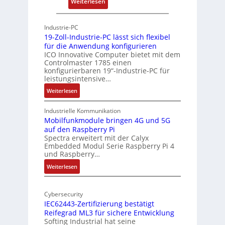
:
Weiterlesen
c
P
h
h
Industrie-PC
i
y
19-Zoll-Industrie-PC lässt sich flexibel
t
s
für die Anwendung konfigurieren
e
i
ICO Innovative Computer bietet mit dem
k
Controlmaster 1785 einen
c
konfigurierbaren 19“-Industrie-PC für
t
a
leistungsintensive…
u
l
:
Weiterlesen
r
-
1
A
9
Industrielle Kommunikation
I
-
Mobilfunkmodule bringen 4G und 5G
a
auf den Raspberry Pi
Z
Spectra erweitert mit der Calyx
n
o
Embedded Modul Serie Raspberry Pi 4
l
d
und Raspberry…
l
e
:
Weiterlesen
-
r
M
I
E
o
n
d
Cybersecurity
b
d
g
IEC62443-Zertifizierung bestätigt
i
u
e
Reifegrad ML3 für sichere Entwicklung
l
s
Softing Industrial hat seine
f
t