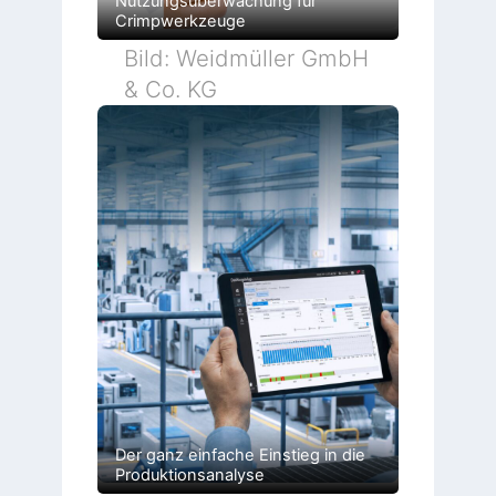
Nutzungsüberwachung für
Crimpwerkzeuge
Bild: Weidmüller GmbH
& Co. KG
Der ganz einfache Einstieg in die
Produktionsanalyse