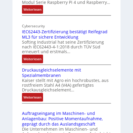
Modul Serie Raspberry Pi 4 und Raspberry…
n
l
d
l
:
Weiterlesen
e
-
M
I
o
r
n
Cybersecurity
b
E
IEC62443-Zertifizierung bestätigt Reifegrad
d
i
d
ML3 für sichere Entwicklung
u
l
g
Softing Industrial hat seine Zertifizierung
s
f
e
nach IEC62443-4-1:2018 durch TÜV Süd
t
u
erneuert und erstmals…
r
n
:
Weiterlesen
i
k
I
e
m
Druckausgleichselemente mit
E
-
o
Spezialmembranen
C
P
d
Kaiser stellt mit Agro ein hochrobustes, aus
6
C
u
rostfreiem Stahl A4 (V4A) gefertigtes
2
l
l
Druckausgleichselement…
4
ä
e
:
Weiterlesen
4
s
b
D
3
s
r
r
-
t
i
Auftragseingang im Maschinen- und
u
Z
s
n
Anlagenbau: Positive Momentaufnahme,
c
e
i
g
geprägt durch das Auslandsgeschäft
k
r
c
e
Die Unternehmen im Maschinen- und
a
t
h