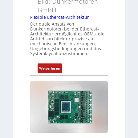
Bild: Dunkermotoren
u
u
y
n
n
GmbH
p
g
g
Flexible Ethercat-Architektur
s
u
Der duale Ansatz von
o
n
Dunkermotoren bei der Ethercat-
r
Architektur ermöglicht es OEMs, die
d
Antriebsarchitektur präzise auf
g
Z
mechanische Einschränkungen,
t
u
Umgebungsbedingungen und das
f
Systemlayout abzustimmen.
s
ü
t
r
a
:
Weiterlesen
m
n
F
e
d
l
h
s
e
r
ü
x
L
b
i
e
e
b
i
r
l
s
w
e
t
a
E
u
c
t
n
h