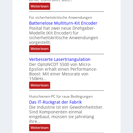
A
z
i
t
u
ä
t
:
Weiterlesen
e
s
e
t
S
f
i
e
r
k
o
t
Für sicherheitskritische Anwendungen
l
n
t
r
m
e
Batterielose Multiturn-Kit Encoder
s
r
ä
a
o
Posital hat zwei neue Drehgeber-
h
r
f
Modelle (Kit Encoder) für
t
ä
l
sicherheitskritische Anwendungen
t
i
l
o
vorgestellt.
t
s
e
o
S
e
:
Weiterlesen
n
c
F
B
g
h
a
a
Verbesserte Lasertriangulation
u
n
e
t
t
Der OptoNCDT 5500 von Micro-
g
t
w
z
s
Epsilon erhält einen Performance-
e
ä
l
c
Boost: Mit einer Messrate von
r
a
h
h
i
150kHz…
c
a
e
l
k
:
l
Weiterlesen
l
b
t
V
t
o
e
e
u
s
Hutschienen-PC für raue Bedingungen
s
r
n
e
c
Das IT-Rückgrat der Fabrik
b
g
M
h
e
Die Industrie ist ein Gewohnheitstier.
u
i
s
l
Sind Komponenten einmal
c
s
t
eingebaut, müssen sie jahrelang
h
e
i
ihre…
t
r
t
u
t
:
u
Weiterlesen
n
e
D
r