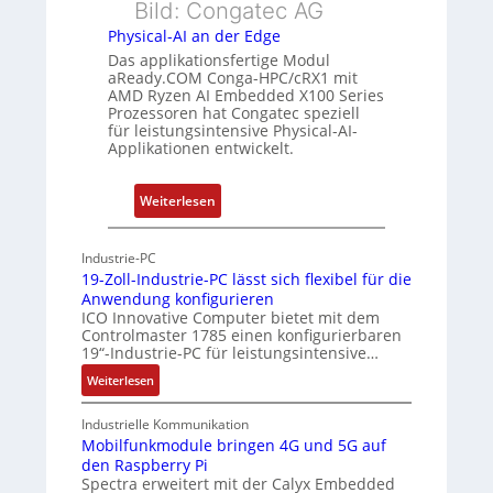
h
Bild: Congatec AG
g
u
e
Physical-AI an der Edge
n
r
Das applikationsfertige Modul
g
c
aReady.COM Conga-HPC/cRX1 mit
AMD Ryzen AI Embedded X100 Series
a
Prozessoren hat Congatec speziell
t
für leistungsintensive Physical-AI-
-
Applikationen entwickelt.
A
r
:
Weiterlesen
c
P
h
h
Industrie-PC
i
y
19-Zoll-Industrie-PC lässt sich flexibel für die
t
s
Anwendung konfigurieren
e
i
ICO Innovative Computer bietet mit dem
k
Controlmaster 1785 einen konfigurierbaren
c
t
19“-Industrie-PC für leistungsintensive…
a
u
:
Weiterlesen
l
r
1
-
9
Industrielle Kommunikation
A
-
Mobilfunkmodule bringen 4G und 5G auf
I
den Raspberry Pi
Z
a
Spectra erweitert mit der Calyx Embedded
o