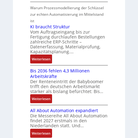
i
N
n
S
o
k
k
t
e
Warum Prozessmodellierung der Schlüssel
i
y
t
l
-
i
u
zur echten Automatisierung im Mittelstand
n
s
i
u
G
v
e
F
ist
t
k
n
e
e
r
KI braucht Struktur
a
è
g
s
M
V
Vom Auftragseingang bis zur
n
m
c
o
Fertigung durchlaufen Bestellungen
e
u
e
h
zahlreiche ERP-Schritte –
m
r
c
s
Datenerfassung, Materialprüfung,
ä
e
t
C
:
Kapazitätsplanung.…
f
n
r
N
Q
t
:
t
Weiterlesen
i
C
2
s
K
a
e
-
-
f
Bis 2036 fehlen 4,3 Millionen
I
u
b
S
E
ü
Arbeitskräfte
b
f
s
y
r
Der Renteneintritt der Babyboomer
h
r
n
-
s
g
trifft den deutschen Arbeitsmarkt
r
a
a
u
t
stärker als bislang befürchtet: Bis…
e
e
u
h
n
e
b
:
r
Weiterlesen
c
m
d
m
n
B
z
h
e
M
e
i
All About Automation expandiert
i
u
t
,
a
s
Die Messereihe All About Automation
s
m
S
g
r
findet 2027 erstmals in den
s
2
V
t
e
k
Niederlanden statt. Und…
e
0
o
r
p
e
b
:
Weiterlesen
3
r
u
r
t
e