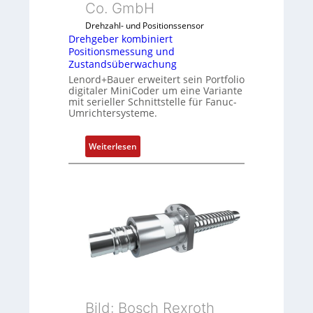
Co. GmbH
b
Drehzahl- und Positionssensor
i
Drehgeber kombiniert
n
Positionsmessung und
i
Zustandsüberwachung
e
Lenord+Bauer erweitert sein Portfolio
r
digitaler MiniCoder um eine Variante
mit serieller Schnittstelle für Fanuc-
t
Umrichtersysteme.
P
o
:
s
Weiterlesen
D
i
r
t
e
i
h
o
g
n
e
s
b
m
e
e
r
s
k
s
Bild: Bosch Rexroth
o
u