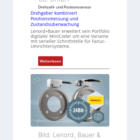
Drehzahl- und Positionssensor
Drehgeber kombiniert
Positionsmessung und
Zustandsüberwachung
Lenord+Bauer erweitert sein Portfolio
digitaler MiniCoder um eine Variante
mit serieller Schnittstelle für Fanuc-
Umrichtersysteme.
:
Weiterlesen
D
r
e
h
g
e
b
e
r
k
o
Bild: Lenord, Bauer &
m