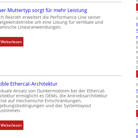
r
g
t
e
er Muttertyp sorgt für mehr Leistung
P
b
ch Rexroth erweitert die Performance Line seiner
o
e
elgewindetriebe um eine Lösung für vertikale und
amische Linearanwendungen.
s
r
i
k
t
o
:
Weiterlesen
i
m
N
o
b
e
n
i
u
s
n
e
m
i
r
e
e
M
xible Ethercat-Architektur
s
r
u
 duale Ansatz von Dunkermotoren bei der Ethercat-
s
t
t
hitektur ermöglicht es OEMs, die Antriebsarchitektur
u
P
t
zise auf mechanische Einschränkungen,
n
o
ebungsbedingungen und das Systemlayout
e
ustimmen.
g
s
r
u
i
t
n
t
:
Weiterlesen
y
d
i
F
p
Z
o
l