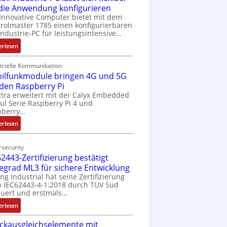
 die Anwendung konfigurieren
Innovative Computer bietet mit dem
rolmaster 1785 einen konfigurierbaren
Industrie-PC für leistungsintensive…
:
erlesen
1
9
trielle Kommunikation
ilfunkmodule bringen 4G und 5G
-
Z
 den Raspberry Pi
o
tra erweitert mit der Calyx Embedded
l Serie Raspberry Pi 4 und
l
pberry…
l
-
:
erlesen
I
M
n
o
security
d
b
2443-Zertifizierung bestätigt
u
i
fegrad ML3 für sichere Entwicklung
s
l
ing Industrial hat seine Zertifizierung
t
f
 IEC62443-4-1:2018 durch TÜV Süd
r
u
uert und erstmals…
i
n
:
erlesen
e
k
I
-
m
ckausgleichselemente mit
E