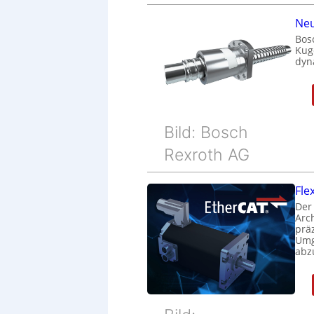
Neu
Bos
Kug
dyn
Bild: Bosch
Rexroth AG
Fle
Der
Arc
prä
Umg
abz