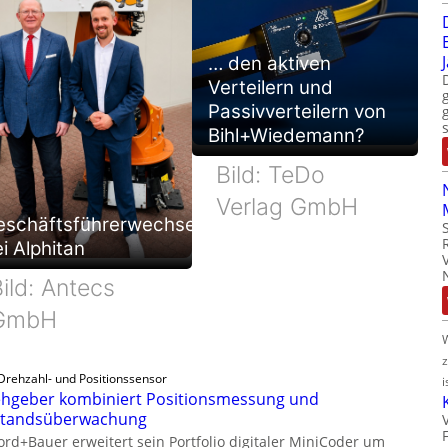
… den aktiven
Verteilern und
Passivverteilern von
Bihl+Wiedemann?
Bild: TeDo
Verlag GmbH
eschäftsführerwechsel
i Alphitan
ild: Antecs
GmbH
Drehzahl- und Positionssensor
i
hgeber kombiniert Positionsmessung und
standsüberwachung
ord+Bauer erweitert sein Portfolio digitaler MiniCoder um