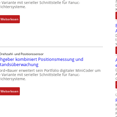
 Variante mit serieller Schnittstelle für Fanuc-
ichtersysteme.
:
Weiterlesen
D
r
e
h
g
e
Drehzahl- und Positionssensor
b
hgeber kombiniert Positionsmessung und
e
standsüberwachung
r
ord+Bauer erweitert sein Portfolio digitaler MiniCoder um
k
 Variante mit serieller Schnittstelle für Fanuc-
ichtersysteme.
o
m
b
:
Weiterlesen
i
D
n
r
i
e
e
h