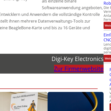
als einzelne binäre
Rob
Softwareanwendung angeboten,
Die 
Ver
oll Entwicklern und Anwendern die vollständige Kontrolle
Anla
Fer
stellt ihnen mehrere Datenverwaltungs-Tools zur
Weit
t eine BeagleBone-Karte und bis zu 16 Geräte und
Ein
CNC
Leno
digi
seri
Digi-Key Electronics
Weit
Zur Firmenwebsite