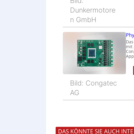
Bild:
Dunkermotore
n GmbH
Phy
Das
mit
Cong
Appl
Bild: Congatec
AG
DAS KÖNNTE SIE AUCH INTE