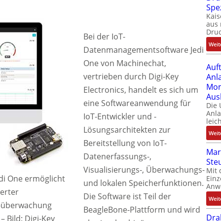
Spe
Kais
aus 
Dru
Bei der IoT-
Weit
Datenmanagementsoftware Jedi
One von Machinechat,
Auf
vertrieben durch Digi-Key
Anl
Mom
Electronics, handelt es sich um
Aus
eine Softwareanwendung für
Die
Anl
IoT-Entwickler und -
leic
Lösungsarchitekten zur
Weit
Bereitstellung von IoT-
Mar
Datenerfassungs-,
Ste
Visualisierungs-, Überwachungs-
Mit 
i One ermöglicht
Einz
und lokalen Speicherfunktionen.
Anw
erter
Die Software ist Teil der
Weit
 -überwachung
BeagleBone-Plattform und wird
Dra
–
Bild: Digi-Key