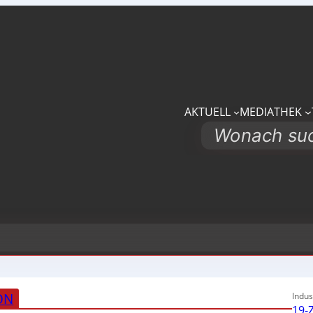
AKTUELL
MEDIATHEK
Search
ON
Indus
19-Z