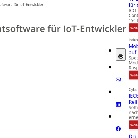
für
ware für IoT-Entwickler
ICO 
Cont
19“-
oftware für IoT-Entwickler
Weit
Indus
Mob
auf
Spec
Modu
Ras
Weit
Cyber
IEC6
Rei
Soft
nach
erne
Weit
Dru