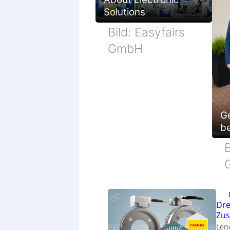
Solutions
Bild: Easyfairs
GmbH
G
be
B
Dre
Zu
Len