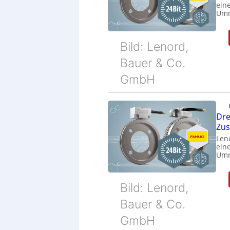
eine
Umr
Bild: Lenord,
Bauer & Co.
GmbH
Dre
Zu
Len
eine
Umr
Bild: Lenord,
Bauer & Co.
GmbH