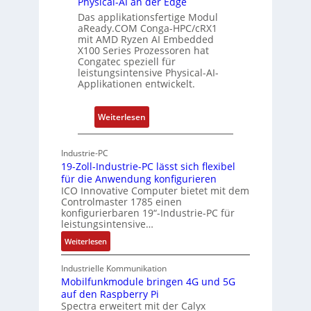
Physical-AI an der Edge
n
e
Das applikationsfertige Modul
g
r
aReady.COM Conga-HPC/cRX1
c
mit AMD Ryzen AI Embedded
X100 Series Prozessoren hat
a
Congatec speziell für
t
leistungsintensive Physical-AI-
-
Applikationen entwickelt.
A
r
:
Weiterlesen
c
P
h
h
Industrie-PC
i
y
19-Zoll-Industrie-PC lässt sich flexibel
t
s
für die Anwendung konfigurieren
e
i
ICO Innovative Computer bietet mit dem
k
Controlmaster 1785 einen
c
konfigurierbaren 19“-Industrie-PC für
t
a
leistungsintensive…
u
l
:
Weiterlesen
r
-
1
A
9
Industrielle Kommunikation
I
-
Mobilfunkmodule bringen 4G und 5G
a
auf den Raspberry Pi
Z
Spectra erweitert mit der Calyx
n
o