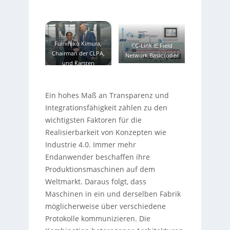
Fumihiko Kimura,
CC-Link IE Field
Chairman der CLPA,
Network Basic (oder
und Karsten
„Basic Mode“)
Schneider,
ermöglicht es
Vorstandsvorsitzend
Geräteanbietern,
er von PI.
–
Ein hohes Maß an Transparenz und
jedes Produkt mit
100-Mbit-Ethernet-
Integrationsfähigkeit zählen zu den
Buchse ganz einfach
wichtigsten Faktoren für die
mit CC-Link-IE-
Realisierbarkeit von Konzepten wie
Kompatibilität
auszustatten.
–
Industrie 4.0. Immer mehr
Endanwender beschaffen ihre
Produktionsmaschinen auf dem
Weltmarkt. Daraus folgt, dass
Maschinen in ein und derselben Fabrik
möglicherweise über verschiedene
Protokolle kommunizieren. Die