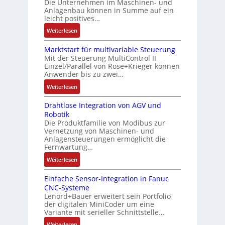
h
Die Unternehmen im Maschinen- und
a
t
Anlagenbau können in Summe auf ein
n
f
u
i
leicht positives…
4
l
s
f
G
e
:
Weiterlesen
g
i
u
x
A
l
z
n
i
Marktstart für multivariable Steuerung
u
e
i
Mit der Steuerung MultiControl II
d
b
f
i
e
Einzel/Parallel von Rose+Krieger können
5
e
t
c
Anwender bis zu zwei…
r
G
l
r
h
u
a
:
Weiterlesen
f
a
s
n
u
M
ü
g
e
g
Drahtlose Integration von AGV und
f
a
r
s
l
b
Robotik
d
r
d
e
e
e
Die Produktfamilie von Modibus zur
e
k
i
i
m
Vernetzung von Maschinen- und
s
n
t
e
n
Anlagensteuerungen ermöglicht die
e
t
R
s
A
g
Fernwartung…
n
ä
a
t
n
a
t
:
Weiterlesen
t
s
a
w
n
e
D
i
p
r
e
g
m
Einfache Sensor-Integration in Fanuc
r
g
b
t
n
i
CNC-Systeme
i
a
t
e
f
d
m
Lenord+Bauer erweitert sein Portfolio
t
h
R
r
ü
u
M
der digitalen MiniCoder um eine
S
t
e
r
r
n
Variante mit serieller Schnittstelle…
a
p
l
i
y
m
g
s
:
Weiterlesen
e