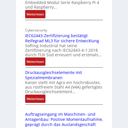
Embedded Modul Serie Raspberry Pi 4
l
d
und Raspberry…
l
e
:
Weiterlesen
-
r
M
I
E
o
n
d
Cybersecurity
b
d
g
IEC62443-Zertifizierung bestätigt
i
u
e
Reifegrad ML3 für sichere Entwicklung
l
s
Softing Industrial hat seine
f
t
Zertifizierung nach IEC62443-4-1:2018
u
r
durch TÜV Süd erneuert und erstmals…
n
i
:
Weiterlesen
k
e
I
m
-
Druckausgleichselemente mit
E
o
P
Spezialmembranen
C
d
C
Kaiser stellt mit Agro ein hochrobustes,
6
u
l
aus rostfreiem Stahl A4 (V4A) gefertigtes
2
l
ä
Druckausgleichselement…
4
e
s
:
Weiterlesen
4
b
s
D
3
r
t
r
-
i
s
Auftragseingang im Maschinen- und
u
Z
n
i
Anlagenbau: Positive Momentaufnahme,
c
e
g
c
geprägt durch das Auslandsgeschäft
k
r
e