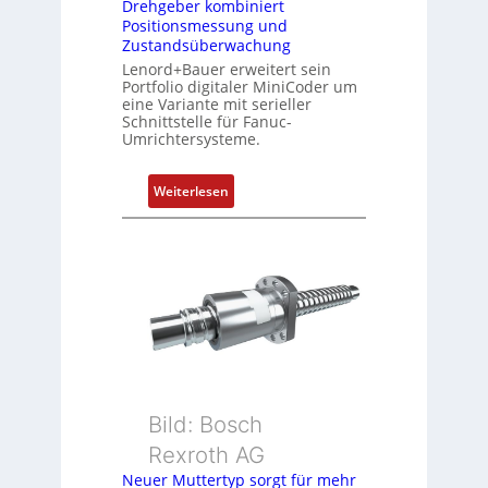
n
Drehgeber kombiniert
Positionsmessung und
i
Zustandsüberwachung
e
Lenord+Bauer erweitert sein
r
Portfolio digitaler MiniCoder um
t
eine Variante mit serieller
P
Schnittstelle für Fanuc-
Umrichtersysteme.
o
s
i
:
Weiterlesen
t
D
i
r
o
e
n
h
s
g
m
e
e
b
s
e
s
r
u
k
Bild: Bosch
n
o
Rexroth AG
g
m
Neuer Muttertyp sorgt für mehr
u
b