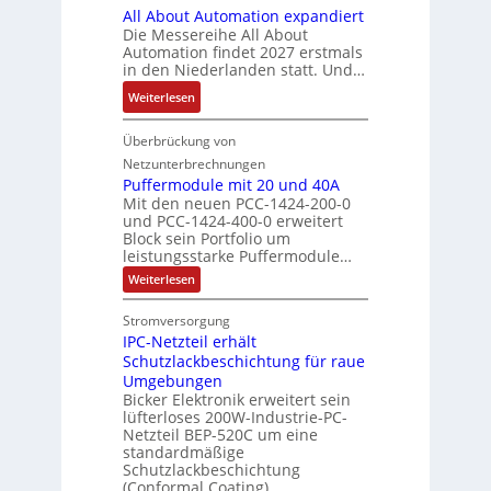
t
V
r
r
All About Automation expandiert
s
i
S
o
k
ä
Die Messereihe All About
e
s
t
r
e
Automation findet 2027 erstmals
g
b
2
r
s
in den Niederlanden statt. Und…
t
t
e
0
u
t
i
d
:
Weiterlesen
s
3
k
a
n
u
A
t
6
t
n
g
r
l
Überbrückung von
ä
f
u
d
l
c
l
t
e
Netzunterbrechnungen
r
d
e
h
A
i
h
Puffermodule mit 20 und 40A
e
i
d
b
Mit den neuen PCC-1424-200-0
g
l
s
t
a
und PCC-1424-400-0 erweitert
o
e
e
V
Block sein Portfolio um
e
s
u
n
n
D
leistungsstarke Puffermodule…
r
A
t
J
4
M
:
b
Weiterlesen
u
A
a
,
P
A
e
s
u
h
3
u
E
Stromversorgung
i
l
f
t
r
M
l
IPC-Netzteil erhält
f
S
a
o
e
i
e
e
Schutzlackbeschichtung für raue
P
n
m
s
l
r
k
Umgebungen
N
d
m
a
z
l
Bicker Elektronik erweitert sein
t
o
s
t
i
i
lüfterloses 200W-Industrie-PC-
d
r
g
i
u
e
o
Netzteil BEP-520C um eine
i
e
l
o
standardmäßige
l
n
s
e
s
Schutzlackbeschichtung
n
e
e
m
c
(Conformal Coating).
c