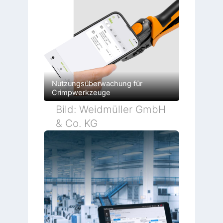
Nutzungsüberwachung für
Crimpwerkzeuge
Bild: Weidmüller GmbH
& Co. KG