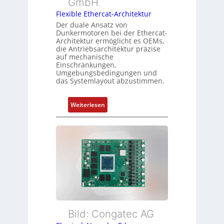
GmbH
p
g
s
Flexible Ethercat-Architektur
u
o
Der duale Ansatz von
n
Dunkermotoren bei der Ethercat-
r
d
Architektur ermöglicht es OEMs,
g
die Antriebsarchitektur präzise
Z
t
auf mechanische
u
Einschränkungen,
f
s
Umgebungsbedingungen und
ü
das Systemlayout abzustimmen.
t
r
a
m
n
:
Weiterlesen
e
d
F
h
s
l
r
ü
e
L
b
x
e
e
i
i
r
b
s
w
l
t
a
e
u
c
E
n
h
t
Bild: Congatec AG
g
u
h