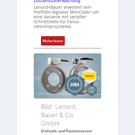
Zustandsüberwachung
Lenord+Bauer erweitert sein
Portfolio digitaler MiniCoder um
eine Variante mit serieller
Schnittstelle für Fanuc-
Umrichtersysteme.
:
Weiterlesen
D
r
e
h
g
e
b
e
r
k
Bild: Lenord,
o
Bauer & Co.
m
GmbH
b
i
Drehzahl- und Positionssensor