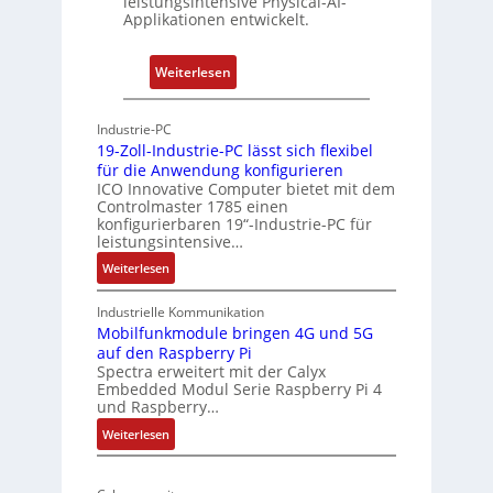
leistungsintensive Physical-AI-
-
Applikationen entwickelt.
A
r
:
Weiterlesen
c
P
h
h
Industrie-PC
i
y
19-Zoll-Industrie-PC lässt sich flexibel
t
s
für die Anwendung konfigurieren
e
i
ICO Innovative Computer bietet mit dem
k
Controlmaster 1785 einen
c
konfigurierbaren 19“-Industrie-PC für
t
a
leistungsintensive…
u
l
:
Weiterlesen
r
-
1
A
9
Industrielle Kommunikation
I
-
Mobilfunkmodule bringen 4G und 5G
a
auf den Raspberry Pi
Z
Spectra erweitert mit der Calyx
n
o
Embedded Modul Serie Raspberry Pi 4
l
d
und Raspberry…
l
e
:
Weiterlesen
-
r
M
I
E
o
n
d