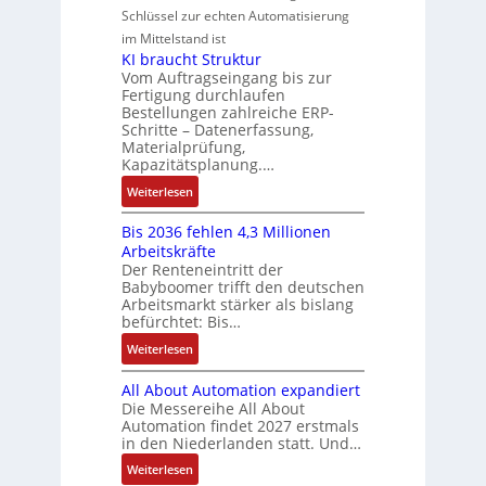
k
g
G
u
M
Schlüssel zur echten Automatisierung
s
a
e
e
o
im Mittelstand ist
t
n
s
r
m
KI braucht Struktur
è
u
c
V
e
Vom Auftragseingang bis zur
m
c
h
Fertigung durchlaufen
e
n
e
C
ä
Bestellungen zahlreiche ERP-
r
t
s
N
Schritte – Datenerfassung,
f
t
a
:
C
Materialprüfung,
t
r
u
Q
Kapazitätsplanung.…
-
s
i
f
2
S
:
f
Weiterlesen
e
n
-
y
K
ü
b
a
E
s
Bis 2036 fehlen 4,3 Millionen
I
h
s
h
r
t
Arbeitskräfte
b
r
-
m
g
e
Der Renteneintritt der
r
e
u
e
Babyboomer trifft den deutschen
e
m
a
r
n
,
Arbeitsmarkt stärker als bislang
b
e
u
z
d
befürchtet: Bis…
g
n
c
u
M
e
i
:
Weiterlesen
h
m
a
p
s
B
t
V
r
r
All About Automation expandiert
s
i
S
o
k
ä
Die Messereihe All About
e
s
t
r
e
Automation findet 2027 erstmals
g
b
2
r
s
in den Niederlanden statt. Und…
t
t
e
0
u
t
i
d
:
Weiterlesen
s
3
k
a
n
u