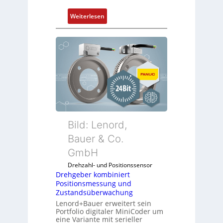
:
Weiterlesen
D
r
e
h
g
e
b
e
r
k
Bild: Lenord,
o
Bauer & Co.
m
GmbH
b
i
Drehzahl- und Positionssensor
n
Drehgeber kombiniert
Positionsmessung und
i
Zustandsüberwachung
e
Lenord+Bauer erweitert sein
r
Portfolio digitaler MiniCoder um
t
eine Variante mit serieller