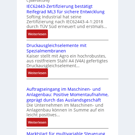
Cybersecurity
b
d
g
IEC62443-Zertifizierung bestätigt
i
u
e
Reifegrad ML3 für sichere Entwicklung
l
s
Softing Industrial hat seine
f
t
Zertifizierung nach IEC62443-4-1:2018
u
r
durch TÜV Süd erneuert und erstmals…
n
i
:
Weiterlesen
k
e
I
m
-
Druckausgleichselemente mit
E
o
P
Spezialmembranen
C
d
C
Kaiser stellt mit Agro ein hochrobustes,
6
u
l
aus rostfreiem Stahl A4 (V4A) gefertigtes
2
l
ä
Druckausgleichselement…
4
e
s
:
Weiterlesen
4
b
s
D
3
r
t
r
-
i
s
Auftragseingang im Maschinen- und
u
Z
n
i
Anlagenbau: Positive Momentaufnahme,
c
e
g
c
geprägt durch das Auslandsgeschäft
k
r
e
h
Die Unternehmen im Maschinen- und
a
t
Anlagenbau können in Summe auf ein
n
f
u
i
leicht positives…
4
l
s
f
G
e
:
Weiterlesen
g
i
u
x
A
l
z
n
i
Marktstart für multivariable Steuerung
u