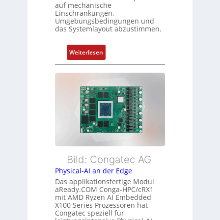
t
auf mechanische
u
Einschränkungen,
f
s
Umgebungsbedingungen und
ü
das Systemlayout abzustimmen.
t
r
a
m
n
:
Weiterlesen
e
d
F
h
s
l
r
ü
e
L
b
x
e
e
i
i
r
b
s
w
l
t
a
e
u
c
E
n
h
t
Bild: Congatec AG
g
u
h
Physical-AI an der Edge
n
e
Das applikationsfertige Modul
g
r
aReady.COM Conga-HPC/cRX1
c
mit AMD Ryzen AI Embedded
X100 Series Prozessoren hat
a
Congatec speziell für
t