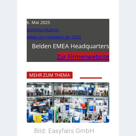
6. Mai 2025
Kommunikation
www.sps-magazin.de 2025
Belden EMEA Headquarters
Zur Firmenwebsite
MEHR ZUM THEMA
Bild: Easyfairs GmbH