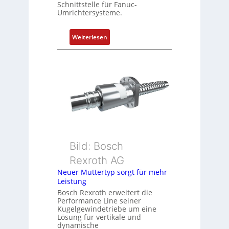
P
Schnittstelle für Fanuc-
Umrichtersysteme.
o
s
i
:
Weiterlesen
t
D
i
r
o
e
n
h
s
g
m
e
e
b
s
e
s
r
u
k
Bild: Bosch
n
o
Rexroth AG
g
m
Neuer Muttertyp sorgt für mehr
u
b
Leistung
n
i
Bosch Rexroth erweitert die
d
n
Performance Line seiner
Z
i
Kugelgewindetriebe um eine
u
Lösung für vertikale und
e
dynamische
s