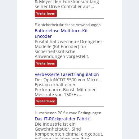
o
& Meyer den Funktionsumfang
0
i
t
t
seiner Drive Controller aus…
m
A
z
e
s
t
a
:
Weiterlesen
r
k
e
S
t
i
t
e
r
i
Für sicherheitskritische Anwendungen
l
n
ä
e
Batterielose Multiturn-Kit
o
s
f
r
o
Encoder
n
h
r
t
Posital hat zwei neue Drehgeber-
g
ä
l
e
Modelle (Kit Encoder) für
l
o
e
sicherheitskritische
t
s
w
S
Anwendungen vorgestellt.
e
ä
c
F
:
Weiterlesen
h
a
h
B
u
n
l
a
t
g
Verbesserte Lasertriangulation
t
t
z
s
Der OptoNCDT 5500 von Micro-
t
l
c
Epsilon erhält einen
e
a
h
Performance-Boost: Mit einer
r
c
a
i
Messrate von 150kHz…
k
l
e
b
t
:
Weiterlesen
l
e
u
V
o
s
n
e
s
c
Hutschienen-PC für raue Bedingungen
g
r
e
h
Das IT-Rückgrat der Fabrik
b
M
i
e
Die Industrie ist ein
u
c
s
l
Gewohnheitstier. Sind
h
s
t
Komponenten einmal eingebaut,
t
e
i
müssen sie jahrelang ihre…
u