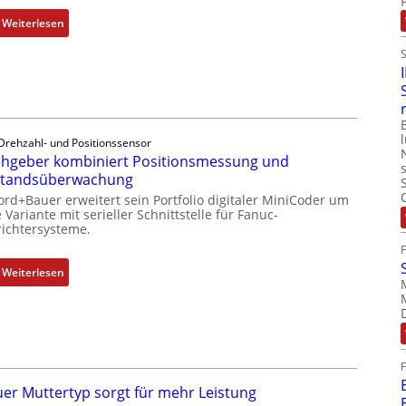
:
Weiterlesen
D
r
e
h
g
e
Drehzahl- und Positionssensor
b
hgeber kombiniert Positionsmessung und
e
standsüberwachung
r
ord+Bauer erweitert sein Portfolio digitaler MiniCoder um
k
 Variante mit serieller Schnittstelle für Fanuc-
ichtersysteme.
o
m
b
:
Weiterlesen
i
D
n
r
i
e
e
h
r
g
t
e
er Muttertyp sorgt für mehr Leistung
P
b