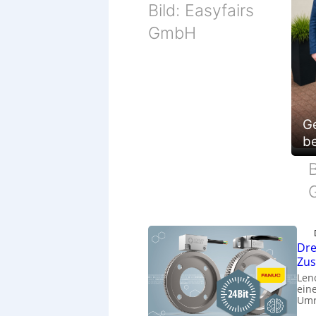
Bild: Easyfairs
GmbH
G
be
B
Dre
Zu
Len
eine
Umr