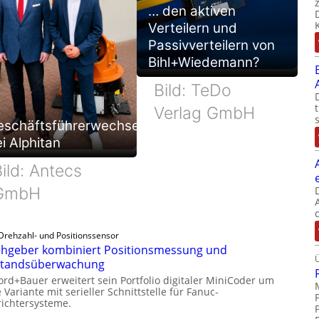
… den aktiven
Verteilern und
Passivverteilern von
Bihl+Wiedemann?
Bild: TeDo
Verlag GmbH
eschäftsführerwechsel
i Alphitan
ild: Antecs
GmbH
Drehzahl- und Positionssensor
hgeber kombiniert Positionsmessung und
standsüberwachung
ord+Bauer erweitert sein Portfolio digitaler MiniCoder um
 Variante mit serieller Schnittstelle für Fanuc-
ichtersysteme.