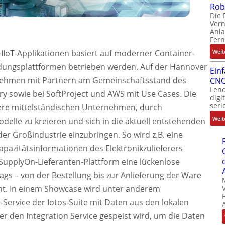
Rob
Die 
Ver
Anla
Fer
Weit
-IIoT-Applikationen basiert auf moderner Container-
dungsplattformen betrieben werden. Auf der Hannover
Ein
rnehmen mit Partnern am Gemeinschaftsstand des
CNC
Leno
ry sowie bei SoftProject und AWS mit Use Cases. Die
digi
seri
re mittelständischen Unternehmen, durch
Weit
elle zu kreieren und sich in die aktuell entstehenden
er Großindustrie einzubringen. So wird z.B. eine
Kapazitätsinformationen des Elektronikzulieferers
SupplyOn-Lieferanten-Plattform eine lückenlose
ags – von der Bestellung bis zur Anlieferung der Ware
icht. In einem Showcase wird unter anderem
Service der Iotos-Suite mit Daten aus den lokalen
 den Integration Service gespeist wird, um die Daten