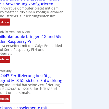
 die Anwendung konfigurieren
Innovative Computer bietet mit dem
rolmaster 1785 einen konfigurierbaren
Industrie-PC für leistungsintensive…
:
erlesen
1
9
trielle Kommunikation
ilfunkmodule bringen 4G und 5G
-
Z
 den Raspberry Pi
o
tra erweitert mit der Calyx Embedded
l Serie Raspberry Pi 4 und
l
pberry…
l
-
:
erlesen
I
M
n
o
security
d
b
2443-Zertifizierung bestätigt
u
i
fegrad ML3 für sichere Entwicklung
s
l
ing Industrial hat seine Zertifizierung
t
f
 IEC62443-4-1:2018 durch TÜV Süd
r
u
uert und erstmals…
i
n
:
erlesen
e
k
I
-
m
ckausgleichselemente mit
E