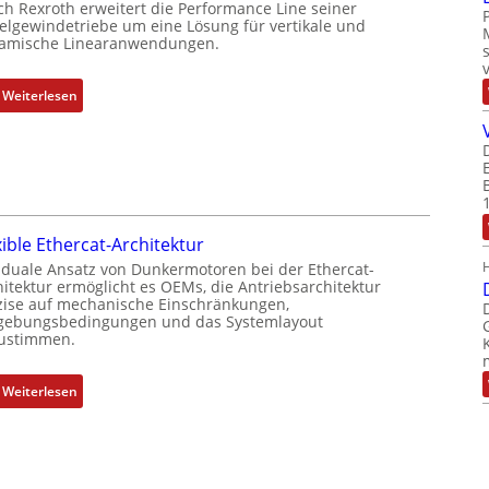
ch Rexroth erweitert die Performance Line seiner
o
e
elgewindetriebe um eine Lösung für vertikale und
amische Linearanwendungen.
s
r
i
k
t
o
:
Weiterlesen
i
m
N
o
b
e
n
i
u
s
n
e
m
i
r
e
e
M
xible Ethercat-Architektur
s
r
u
 duale Ansatz von Dunkermotoren bei der Ethercat-
s
t
t
hitektur ermöglicht es OEMs, die Antriebsarchitektur
u
P
t
zise auf mechanische Einschränkungen,
n
o
ebungsbedingungen und das Systemlayout
e
ustimmen.
g
s
r
u
i
t
n
t
:
Weiterlesen
y
d
i
F
p
Z
o
l
s
u
n
e
o
s
s
x
r