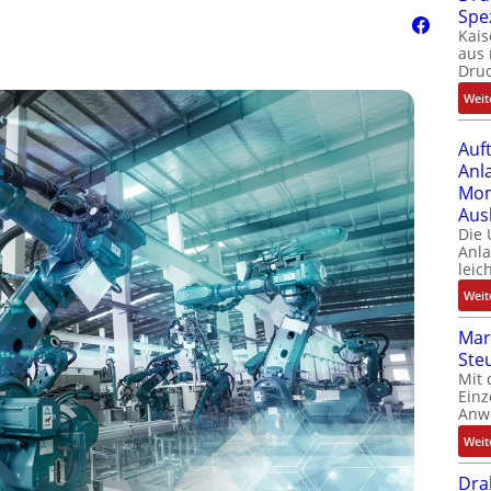
Spe
Kais
aus 
Dru
Weit
Auf
Anl
Mom
Aus
Die
Anl
leic
Weit
Mar
Ste
Mit 
Einz
Anw
Weit
Dra