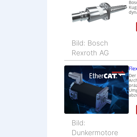
Bos
Kug
dyn
Bild: Bosch
Rexroth AG
Fle
Der
Arc
prä
Umg
abz
Bild:
Dunkermotore