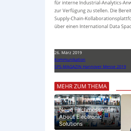
für interne Industrial-Analytics-
zur Verfügung zu stellen. Die Bere
Supply-Chain-Kollaborationsplattf
über einen International Data Sp
26. März 2019
Kommunikation
SPS-MAGAZIN Hannover Messe 2019
MEHR ZUM THEMA
Neue Fachmesse: All
About Electronic
Solutions