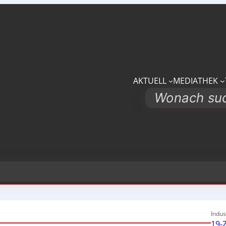
AKTUELL
MEDIATHEK
Search
Indus
19-Z