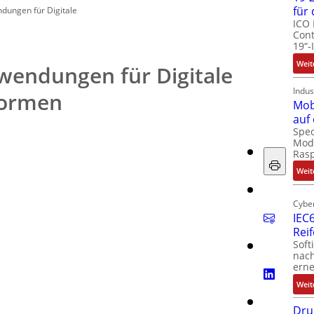
für
ndungen für Digitale
ICO 
Cont
19“-
Weit
nwendungen für Digitale
Indus
formen
Mob
auf
Spec
Modu
Ras
Weit
Cyber
IEC6
Rei
Soft
nach
erne
Weit
Dru