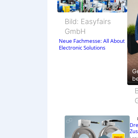
Bild: Easyfairs
GmbH
Neue Fachmesse: All About
Electronic Solutions
G
be
B
Dre
Zu