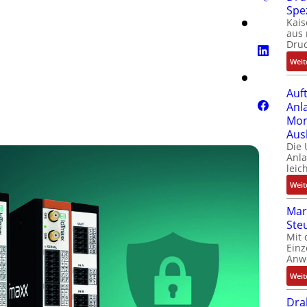
Spe
Kais
aus 
Dru
Weit
Auf
Anl
Mom
Aus
Die
Anl
leic
Weit
Mar
Ste
Mit 
Einz
Anw
Weit
Dra