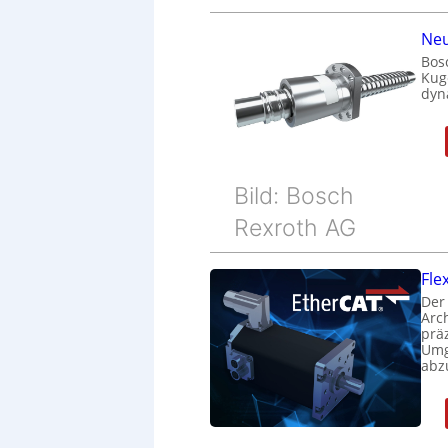
Neu
Bos
Kug
dyn
Bild: Bosch
Rexroth AG
Fle
Der
Arc
prä
Umg
abz