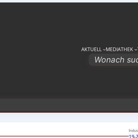
AKTUELL
MEDIATHEK
Search
Indus
19-Z