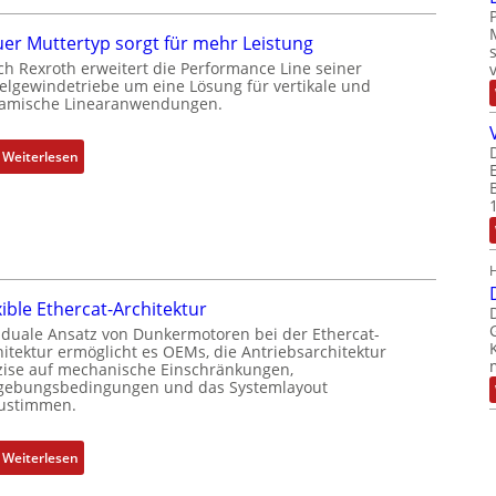
r
g
t
e
er Muttertyp sorgt für mehr Leistung
P
b
ch Rexroth erweitert die Performance Line seiner
o
e
elgewindetriebe um eine Lösung für vertikale und
amische Linearanwendungen.
s
r
i
k
t
o
:
Weiterlesen
i
m
N
o
b
e
n
i
u
s
n
e
m
i
r
e
e
M
xible Ethercat-Architektur
s
r
u
 duale Ansatz von Dunkermotoren bei der Ethercat-
s
t
t
hitektur ermöglicht es OEMs, die Antriebsarchitektur
u
P
t
zise auf mechanische Einschränkungen,
n
o
ebungsbedingungen und das Systemlayout
e
ustimmen.
g
s
r
u
i
t
n
t
:
Weiterlesen
y
d
i
F
p