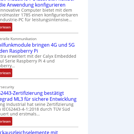
 die Anwendung konfigurieren
Innovative Computer bietet mit dem
rolmaster 1785 einen konfigurierbaren
Industrie-PC für leistungsintensive…
:
erlesen
1
9
trielle Kommunikation
ilfunkmodule bringen 4G und 5G
-
Z
 den Raspberry Pi
o
tra erweitert mit der Calyx Embedded
l Serie Raspberry Pi 4 und
l
pberry…
l
-
:
erlesen
I
M
n
o
security
d
b
2443-Zertifizierung bestätigt
u
i
fegrad ML3 für sichere Entwicklung
s
l
ing Industrial hat seine Zertifizierung
t
f
 IEC62443-4-1:2018 durch TÜV Süd
r
u
uert und erstmals…
i
n
:
erlesen
e
k
I
-
m
ckausgleichselemente mit
E