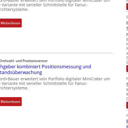
ord+Bauer erweitert sein Portfolio digitaler MiniCoder um
 Variante mit serieller Schnittstelle für Fanuc-
ichtersysteme.
:
Weiterlesen
D
r
e
h
g
e
Drehzahl- und Positionssensor
b
hgeber kombiniert Positionsmessung und
e
standsüberwachung
r
ord+Bauer erweitert sein Portfolio digitaler MiniCoder um
k
 Variante mit serieller Schnittstelle für Fanuc-
ichtersysteme.
o
m
b
:
Weiterlesen
i
D
n
r
i
e
e
h