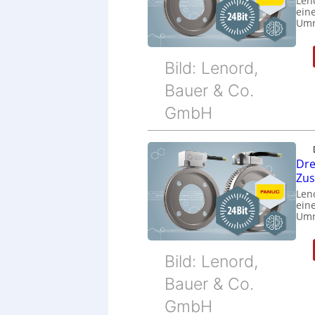
Len
eine
Umr
Bild: Lenord,
Bauer & Co.
GmbH
Dre
Zu
Len
eine
Umr
Bild: Lenord,
Bauer & Co.
GmbH