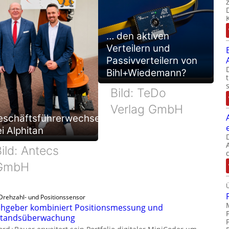
… den aktiven
Verteilern und
Passivverteilern von
Bihl+Wiedemann?
Bild: TeDo
Verlag GmbH
eschäftsführerwechsel
i Alphitan
ild: Antecs
GmbH
Drehzahl- und Positionssensor
hgeber kombiniert Positionsmessung und
standsüberwachung