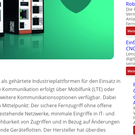
Rob
Die 
Ver
Anla
Fer
Weit
Ein
CNC
Leno
digi
seri
Weit
ls gehärtete Industrieplattformen für den Einsatz in
 Kommunikation erfolgt über Mobilfunk (LTE) oder
d weitere Kommunikationsoptionen verfügbar. Dabei
Mittelpunkt: Der sichere Fernzugriff ohne offene
bestehende Netzwerke, minimale Eingriffe in IT- und
iehbarkeit von Zugriffen und in Bezug auf Änderungen
ende Geräteflotten. Der Hersteller hat überdies