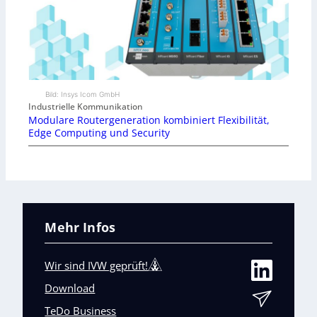
Bild: Insys Icom GmbH
Industrielle Kommunikation
Modulare Routergeneration kombiniert Flexibilität,
Edge Computing und Security
Mehr Infos
Wir sind IVW geprüft!
Download
TeDo Business