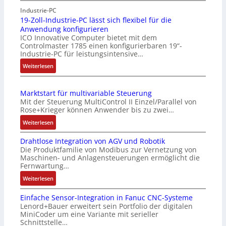
b
e
r
Industrie-PC
e
b
u
19-Zoll-Industrie-PC lässt sich flexibel für die
r
r
Anwendung konfigurieren
c
k
i
ICO Innovative Computer bietet mit dem
k
o
n
Controlmaster 1785 einen konfigurierbaren 19“-
a
m
g
Industrie-PC für leistungsintensive…
u
b
e
:
Weiterlesen
s
i
n
1
g
n
4
9
l
i
G
Marktstart für multivariable Steuerung
-
e
e
u
Mit der Steuerung MultiControl II Einzel/Parallel von
Z
i
r
n
Rose+Krieger können Anwender bis zu zwei…
o
c
t
d
:
Weiterlesen
l
h
P
5
M
l
s
o
G
Drahtlose Integration von AGV und Robotik
a
-
e
s
a
Die Produktfamilie von Modibus zur Vernetzung von
r
I
l
i
u
Maschinen- und Anlagensteuerungen ermöglicht die
k
n
e
t
f
Fernwartung…
t
d
m
i
d
:
Weiterlesen
s
u
e
o
e
D
t
s
n
n
n
Einfache Sensor-Integration in Fanuc CNC-Systeme
r
a
t
t
s
R
Lenord+Bauer erweitert sein Portfolio der digitalen
a
r
r
e
m
a
MiniCoder um eine Variante mit serieller
h
t
i
m
e
Schnittstelle…
s
t