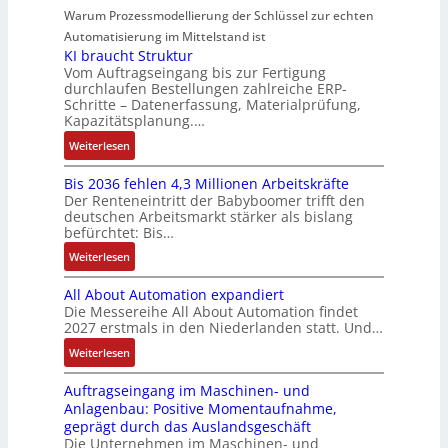
f
t
d
g
d
e
Warum Prozessmodellierung der Schlüssel zur echten
t
u
i
i
R
i
u
S
Automatisierung im Mittelstand ist
n
z
o
o
e
e
y
KI braucht Struktur
g
i
n
b
A
r
Vom Auftragseingang bis zur Fertigung
s
e
i
o
durchlaufen Bestellungen zahlreiche ERP-
n
V
t
r
n
t
Schritte – Datenerfassung, Materialprüfung,
w
e
è
u
Kapazitätsplanung.…
F
i
e
r
m
n
a
k
:
Weiterlesen
n
t
e
g
n
K
d
r
s
b
u
Bis 2036 fehlen 4,3 Millionen Arbeitskräfte
I
u
i
:
e
c
Der Renteneintritt der Babyboomer trifft den
b
n
e
Q
s
C
deutschen Arbeitsmarkt stärker als bislang
r
g
b
2
befürchtet: Bis…
t
N
a
k
s
-
ä
C
:
Weiterlesen
u
o
-
E
t
-
B
c
n
u
r
i
S
All About Automation expandiert
i
h
f
n
g
g
y
Die Messereihe All About Automation findet
s
t
i
d
e
2027 erstmals in den Niederlanden statt. Und…
t
s
2
S
g
M
b
R
t
0
:
Weiterlesen
t
u
a
n
e
e
3
A
r
r
r
i
i
m
Auftragseingang im Maschinen- und
6
l
u
i
k
s
f
e
Anlagenbau: Positive Momentaufnahme,
f
l
k
e
e
s
e
geprägt durch das Auslandsgeschäft
e
A
t
r
t
e
g
Die Unternehmen im Maschinen- und
h
b