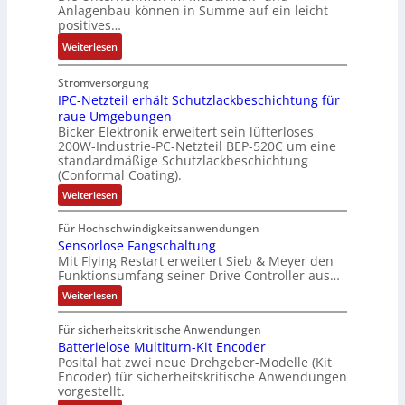
u
e
i
b
Anlagenbau können in Summe auf ein leicht
r
l
o
r
n
n
e
positives…
a
e
u
g
s
d
:
Weiterlesen
n
t
l
t
M
A
4
A
e
ä
L
u
Stromversorgung
,
u
i
t
3
f
IPC-Netzteil erhält Schutzlackbeschichtung für
3
t
t
i
f
raue Umgebungen
t
M
o
e
g
Bicker Elektronik erweitert sein lüfterloses
ü
r
i
m
r
e
200W-Industrie-PC-Netzteil BEP-520C um eine
r
a
l
a
b
standardmäßige Schutzlackbeschichtung
n
s
g
l
t
(Conformal Coating).
e
J
i
s
i
i
i
a
:
Weiterlesen
c
e
o
o
I
S
h
h
i
P
n
n
P
r
Für Hochschwindigkeitsanwendungen
C
e
n
e
e
N
Sensorlose Fangschaltung
-
e
r
g
n
x
N
Mit Flying Restart erweitert Sieb & Meyer den
s
e
a
e
A
p
Funktionsumfang seiner Drive Controller aus…
z
t
E
n
r
a
:
z
Weiterlesen
i
n
g
S
b
t
n
e
t
e
e
i
e
d
Für sicherheitskritische Anwendungen
l
n
i
w
m
i
i
Batterielose Multiturn-Kit Encoder
s
l
e
i
M
o
e
t
e
Posital hat zwei neue Drehgeber-Modelle (Kit
r
r
c
a
Encoder) für sicherheitskritische Anwendungen
s
r
l
h
k
vorgestellt.
s
k
t
o
ä