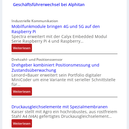
Geschäftsführerwechsel bei Alphitan
Industrielle Kommunikation
Mobilfunkmodule bringen 4G und 5G auf den
Raspberry Pi
Spectra erweitert mit der Calyx Embedded Modul
Serie Raspberry Pi 4 und Raspberry…
:
Weiterlesen
M
o
Drehzahl- und Positionssensor
b
Drehgeber kombiniert Positionsmessung und
Zustandsüberwachung
i
Lenord+Bauer erweitert sein Portfolio digitaler
l
MiniCoder um eine Variante mit serieller Schnittstelle
f
für…
u
:
Weiterlesen
n
D
k
r
m
Druckausgleichselemente mit Spezialmembranen
e
o
Kaiser stellt mit Agro ein hochrobustes, aus rostfreiem
h
d
Stahl A4 (V4A) gefertigtes Druckausgleichselement…
g
u
:
Weiterlesen
e
l
D