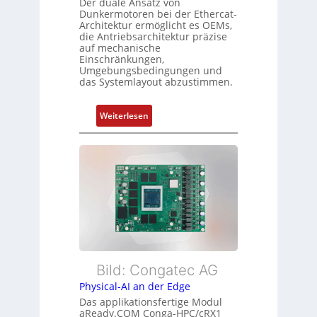
o
Der duale Ansatz von
n
Dunkermotoren bei der Ethercat-
r
d
Architektur ermöglicht es OEMs,
g
die Antriebsarchitektur präzise
Z
t
auf mechanische
u
Einschränkungen,
f
s
Umgebungsbedingungen und
ü
das Systemlayout abzustimmen.
t
r
a
m
n
:
Weiterlesen
e
d
F
h
s
l
r
ü
e
L
b
x
e
e
i
i
r
b
s
w
l
t
a
e
u
c
E
n
h
t
Bild: Congatec AG
g
u
h
Physical-AI an der Edge
n
e
Das applikationsfertige Modul
g
r
aReady.COM Conga-HPC/cRX1