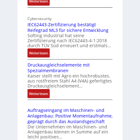
:
Weiterlesen
-
r
M
I
E
o
n
d
Cybersecurity
b
d
g
IEC62443-Zertifizierung bestätigt
i
u
e
Reifegrad ML3 für sichere Entwicklung
l
s
Softing Industrial hat seine
f
t
Zertifizierung nach IEC62443-4-1:2018
u
r
durch TÜV Süd erneuert und erstmals…
n
i
:
Weiterlesen
k
e
I
m
-
Druckausgleichselemente mit
E
o
P
Spezialmembranen
C
d
C
Kaiser stellt mit Agro ein hochrobustes,
6
u
l
aus rostfreiem Stahl A4 (V4A) gefertigtes
2
l
ä
Druckausgleichselement…
4
e
s
:
Weiterlesen
4
b
s
D
3
r
t
r
-
i
s
Auftragseingang im Maschinen- und
u
Z
n
i
Anlagenbau: Positive Momentaufnahme,
c
e
g
c
geprägt durch das Auslandsgeschäft
k
r
e
h
Die Unternehmen im Maschinen- und
a
t
Anlagenbau können in Summe auf ein
n
f
u
i
leicht positives…
4
l