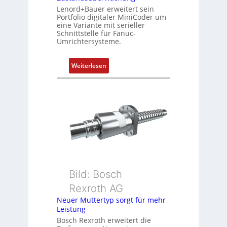
Lenord+Bauer erweitert sein
r
Portfolio digitaler MiniCoder um
t
eine Variante mit serieller
P
Schnittstelle für Fanuc-
Umrichtersysteme.
o
s
i
:
Weiterlesen
t
D
i
r
o
e
n
h
s
g
m
e
e
b
s
e
s
r
u
k
Bild: Bosch
n
o
Rexroth AG
g
m
Neuer Muttertyp sorgt für mehr
u
b
Leistung
n
i
Bosch Rexroth erweitert die
d
n