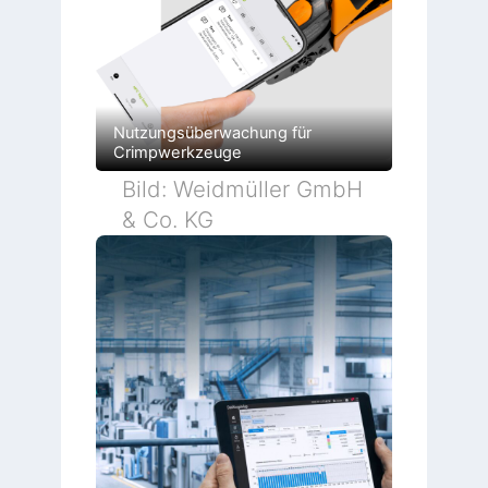
Nutzungsüberwachung für
Crimpwerkzeuge
Bild: Weidmüller GmbH
& Co. KG