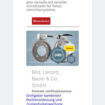
eine Variante mit serieller
Schnittstelle für Fanuc-
Umrichtersysteme.
:
Weiterlesen
D
r
e
h
g
e
b
e
r
k
Bild: Lenord,
o
Bauer & Co.
m
GmbH
b
i
Drehzahl- und Positionssensor
n
Drehgeber kombiniert
Positionsmessung und
i
Zustandsüberwachung
e