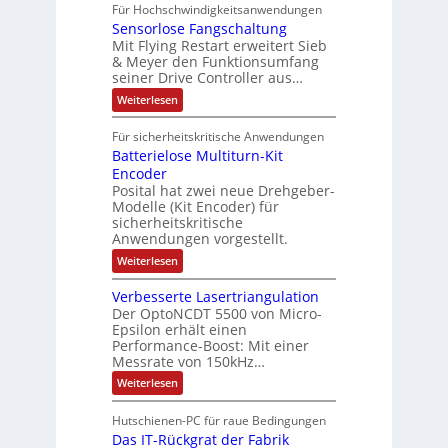
A
f
Für Hochschwindigkeitsanwendungen
a
u
C
b
u
n
t
Sensorlose Fangschaltung
-
n
e
d
t
N
Mit Flying Restart erweitert Sieb
d
i
4
e
o
& Meyer den Funktionsumfang
0
i
t
t
seiner Drive Controller aus…
m
A
z
e
s
t
a
:
Weiterlesen
r
k
e
S
t
i
t
e
r
i
Für sicherheitskritische Anwendungen
l
n
ä
e
Batterielose Multiturn-Kit
o
s
f
r
o
Encoder
n
h
r
t
Posital hat zwei neue Drehgeber-
g
ä
l
e
Modelle (Kit Encoder) für
l
o
e
sicherheitskritische
t
s
w
S
Anwendungen vorgestellt.
e
ä
c
F
:
Weiterlesen
h
a
h
B
u
n
l
a
t
g
Verbesserte Lasertriangulation
t
t
z
s
Der OptoNCDT 5500 von Micro-
t
l
c
Epsilon erhält einen
e
a
h
Performance-Boost: Mit einer
r
c
a
i
Messrate von 150kHz…
k
l
e
b
t
:
Weiterlesen
l
e
u
V
o
s
n
e
s
c
Hutschienen-PC für raue Bedingungen
g
r
e
h
Das IT-Rückgrat der Fabrik
b
M
i