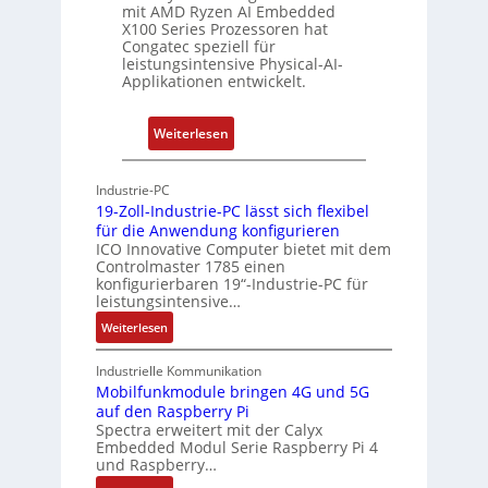
c
mit AMD Ryzen AI Embedded
X100 Series Prozessoren hat
a
Congatec speziell für
t
leistungsintensive Physical-AI-
-
Applikationen entwickelt.
A
r
:
Weiterlesen
c
P
h
h
Industrie-PC
i
y
19-Zoll-Industrie-PC lässt sich flexibel
t
s
für die Anwendung konfigurieren
e
i
ICO Innovative Computer bietet mit dem
k
Controlmaster 1785 einen
c
konfigurierbaren 19“-Industrie-PC für
t
a
leistungsintensive…
u
l
:
Weiterlesen
r
-
1
A
9
Industrielle Kommunikation
I
-
Mobilfunkmodule bringen 4G und 5G
a
auf den Raspberry Pi
Z
Spectra erweitert mit der Calyx
n
o
Embedded Modul Serie Raspberry Pi 4
l
d
und Raspberry…
l
e