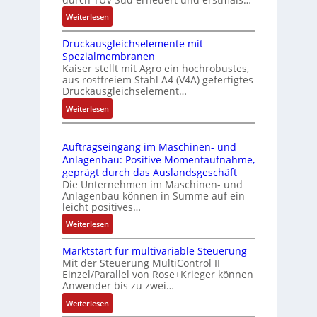
n
i
:
Weiterlesen
k
e
I
m
-
Druckausgleichselemente mit
E
o
P
Spezialmembranen
C
d
C
Kaiser stellt mit Agro ein hochrobustes,
6
u
l
aus rostfreiem Stahl A4 (V4A) gefertigtes
2
l
ä
Druckausgleichselement…
4
e
s
:
Weiterlesen
4
b
s
D
3
r
t
r
-
i
s
Auftragseingang im Maschinen- und
u
Z
n
i
Anlagenbau: Positive Momentaufnahme,
c
e
g
c
geprägt durch das Auslandsgeschäft
k
r
e
h
Die Unternehmen im Maschinen- und
a
t
Anlagenbau können in Summe auf ein
n
f
u
i
leicht positives…
4
l
s
f
G
e
:
Weiterlesen
g
i
u
x
A
l
z
n
i
Marktstart für multivariable Steuerung
u
e
i
Mit der Steuerung MultiControl II
d
b
f
i
e
Einzel/Parallel von Rose+Krieger können
5
e
t
c
Anwender bis zu zwei…
r
G
l
r
h
u
a
:
Weiterlesen
f
a
s
n
u
M
ü