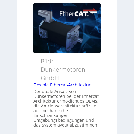
e
s
i
u
ü
t
e
b
i
r
e
o
M
r
n
u
w
s
t
a
m
t
c
e
e
h
s
r
Bild:
u
s
t
n
u
Dunkermotoren
y
g
n
GmbH
p
g
s
Flexible Ethercat-Architektur
u
o
Der duale Ansatz von
n
Dunkermotoren bei der Ethercat-
r
d
Architektur ermöglicht es OEMs,
g
die Antriebsarchitektur präzise
Z
t
auf mechanische
u
Einschränkungen,
f
s
Umgebungsbedingungen und
ü
das Systemlayout abzustimmen.
t
r
a