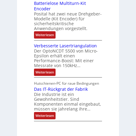
ä
e
Batterielose Multiturn-Kit
o
s
f
r
o
Encoder
n
h
r
t
Posital hat zwei neue Drehgeber-
g
ä
l
e
Modelle (Kit Encoder) für
l
o
e
sicherheitskritische
t
s
w
S
Anwendungen vorgestellt.
e
ä
c
F
:
Weiterlesen
h
a
h
B
u
n
l
a
t
g
Verbesserte Lasertriangulation
t
t
z
s
Der OptoNCDT 5500 von Micro-
t
l
c
Epsilon erhält einen
e
a
h
Performance-Boost: Mit einer
r
c
a
i
Messrate von 150kHz…
k
l
e
b
t
:
Weiterlesen
l
e
u
V
o
s
n
e
s
c
Hutschienen-PC für raue Bedingungen
g
r
e
h
Das IT-Rückgrat der Fabrik
b
M
i
e
Die Industrie ist ein
u
c
s
l
Gewohnheitstier. Sind
h
s
t
Komponenten einmal eingebaut,
t
e
i
müssen sie jahrelang ihre…
u
r
t
n
t
:
u
Weiterlesen
g
e
D
r
f
L
a
n
ü
a
s
-
r
s
I
K
r
e