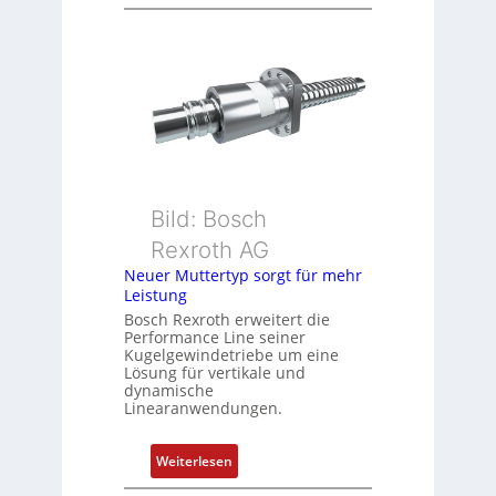
D
i
r
o
e
n
h
s
g
m
e
e
b
s
e
s
r
u
k
Bild: Bosch
n
o
Rexroth AG
g
m
Neuer Muttertyp sorgt für mehr
u
b
Leistung
n
i
Bosch Rexroth erweitert die
d
n
Performance Line seiner
Z
i
Kugelgewindetriebe um eine
u
Lösung für vertikale und
e
dynamische
s
r
Linearanwendungen.
t
t
a
P
:
Weiterlesen
n
o
N
d
s