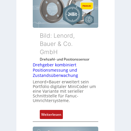
Bild: Lenord,
Bauer & Co.
GmbH
Drehzahl- und Positionssensor
Drehgeber kombiniert
Positionsmessung und
Zustandsüberwachung
Lenord+Bauer erweitert sein
Portfolio digitaler MiniCoder um
eine Variante mit serieller
Schnittstelle für Fanuc-
Umrichtersysteme.
:
Weiterlesen
D
r