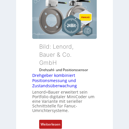
e
h
g
e
b
e
r
k
Bild: Lenord,
o
Bauer & Co.
m
GmbH
b
i
Drehzahl- und Positionssensor
n
Drehgeber kombiniert
Positionsmessung und
i
Zustandsüberwachung
e
Lenord+Bauer erweitert sein
r
Portfolio digitaler MiniCoder um
t
eine Variante mit serieller
P
Schnittstelle für Fanuc-
Umrichtersysteme.
o
s
i
:
Weiterlesen
t