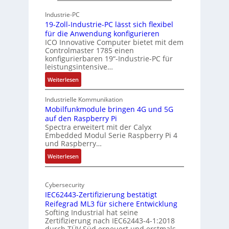
h
h
Industrie-PC
i
y
19-Zoll-Industrie-PC lässt sich flexibel
t
s
für die Anwendung konfigurieren
e
i
ICO Innovative Computer bietet mit dem
k
Controlmaster 1785 einen
c
konfigurierbaren 19“-Industrie-PC für
t
a
leistungsintensive…
u
l
:
Weiterlesen
r
-
1
A
9
Industrielle Kommunikation
I
-
Mobilfunkmodule bringen 4G und 5G
a
auf den Raspberry Pi
Z
Spectra erweitert mit der Calyx
n
o
Embedded Modul Serie Raspberry Pi 4
l
d
und Raspberry…
l
e
:
Weiterlesen
-
r
M
I
E
o
n
d
Cybersecurity
b
d
g
IEC62443-Zertifizierung bestätigt
i
u
e
Reifegrad ML3 für sichere Entwicklung
l
s
Softing Industrial hat seine
f
t
Zertifizierung nach IEC62443-4-1:2018
u
r
durch TÜV Süd erneuert und erstmals…