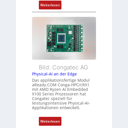
m
n
:
Weiterlesen
e
d
F
h
s
l
r
ü
e
L
b
x
e
e
i
i
r
b
s
w
l
t
a
e
u
c
E
n
h
t
Bild: Congatec AG
g
u
h
Physical-AI an der Edge
n
e
Das applikationsfertige Modul
g
r
aReady.COM Conga-HPC/cRX1
c
mit AMD Ryzen AI Embedded
X100 Series Prozessoren hat
a
Congatec speziell für
t
leistungsintensive Physical-AI-
-
Applikationen entwickelt.
A
r
:
Weiterlesen
c
P