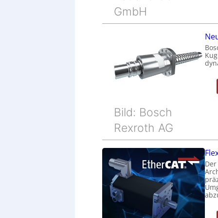
GmbH
Neu
Bos
Kug
dyn
Bild: Bosch
Rexroth AG
Fle
Der
Arc
prä
Umg
abz