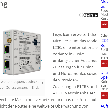
ng
Mob
auf
Spec
Modu
Ras
Weit
Insys Icom erweitert die
Cybe
IEC6
Miro-Serie um das Modell
Rei
L230, eine internationale
Soft
nach
Variante inklusive
erne
umfangreicher Auslands-
Weit
Zulassungen für China
Dru
und Nordamerika, sowie
Spe
den Provider-
Kais
ltweite Frequenzabdeckung
aus 
Zulassungen PTCRB und
ider-Zulassungen.
–
Bild:
Dru
AT&T. Maschinenbauer
Weit
verteilte Maschinen vernetzten und aus der Ferne auf
glicht der Router eine weltweite Überwachung von
Auf