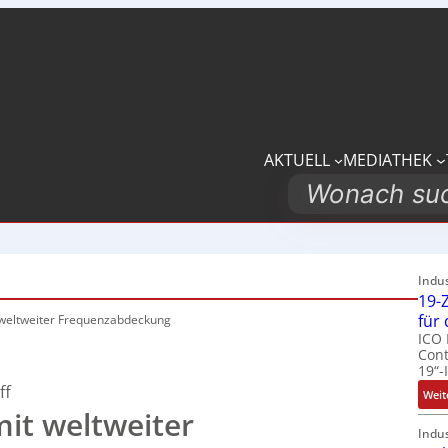
AKTUELL
MEDIATHEK
Search
Indu
19-Z
für
 weltweiter Frequenzabdeckung
ICO 
Cont
19“-
ff
Weit
it weltweiter
Indu