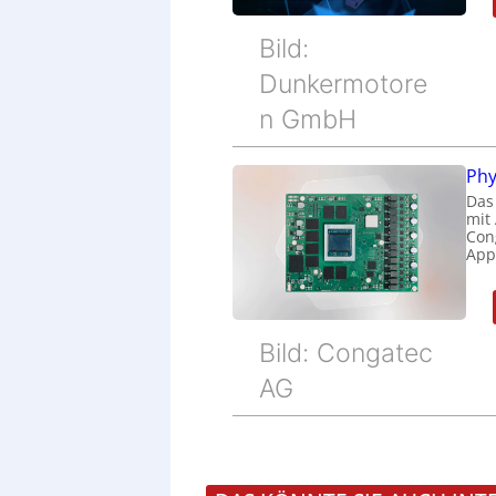
Bild:
Dunkermotore
n GmbH
Phy
Das
mit
Cong
Appl
Bild: Congatec
AG