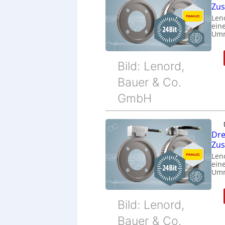
Zu
Len
eine
Umr
Bild: Lenord,
Bauer & Co.
GmbH
Dre
Zu
Len
eine
Umr
Bild: Lenord,
Bauer & Co.