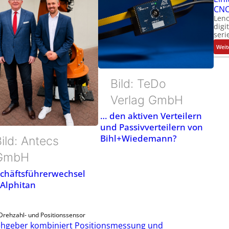
CNC
Leno
digi
seri
Weit
Bild: TeDo
Verlag GmbH
… den aktiven Verteilern
und Passivverteilern von
Bihl+Wiedemann?
ild: Antecs
GmbH
chäftsführerwechsel
 Alphitan
Drehzahl- und Positionssensor
hgeber kombiniert Positionsmessung und