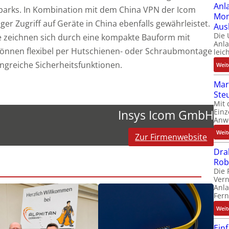
Anl
dparks. In Kombination mit dem China VPN der Icom
Mom
iger Zugriff auf Geräte in China ebenfalls gewährleistet.
Aus
Die
e zeichnen sich durch eine kompakte Bauform mit
Anl
önnen flexibel per Hutschienen- oder Schraubmontage
leic
angreiche Sicherheitsfunktionen.
Weit
Mar
Ste
Mit 
Einz
Insys Icom GmbH
Anw
Weit
Zur Firmenwebsite
Dra
Rob
Die 
Ver
Anla
Fer
Weit
Ein