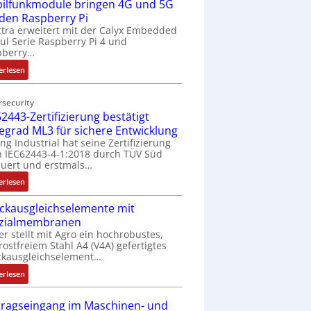
ilfunkmodule bringen 4G und 5G
-
Z
 den Raspberry Pi
o
tra erweitert mit der Calyx Embedded
l Serie Raspberry Pi 4 und
l
pberry…
l
-
:
erlesen
I
M
n
o
rsecurity
d
b
2443-Zertifizierung bestätigt
u
i
fegrad ML3 für sichere Entwicklung
s
l
ing Industrial hat seine Zertifizierung
t
f
 IEC62443-4-1:2018 durch TÜV Süd
r
u
uert und erstmals…
i
n
:
erlesen
e
k
I
-
m
ckausgleichselemente mit
E
P
o
zialmembranen
C
C
d
er stellt mit Agro ein hochrobustes,
6
l
u
rostfreiem Stahl A4 (V4A) gefertigtes
2
ä
l
ckausgleichselement…
4
s
e
:
4
erlesen
s
b
D
3
t
r
r
-
tragseingang im Maschinen- und
s
i