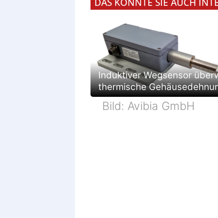
DAS KÖNNTE SIE AUCH INT
Induktiver Wegsensor über
thermische Gehäusedehnu
Bild: Avibia GmbH