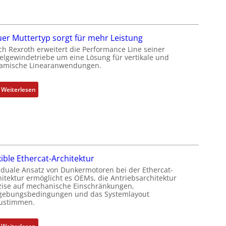
i
e
e
h
r
g
t
e
er Muttertyp sorgt für mehr Leistung
P
b
ch Rexroth erweitert die Performance Line seiner
o
e
elgewindetriebe um eine Lösung für vertikale und
amische Linearanwendungen.
s
r
i
k
t
o
:
Weiterlesen
i
m
N
o
b
e
n
i
u
s
n
e
m
i
r
e
e
M
xible Ethercat-Architektur
s
r
u
 duale Ansatz von Dunkermotoren bei der Ethercat-
s
t
t
hitektur ermöglicht es OEMs, die Antriebsarchitektur
u
P
t
zise auf mechanische Einschränkungen,
n
o
ebungsbedingungen und das Systemlayout
e
ustimmen.
g
s
r
u
i
t
n
t
: