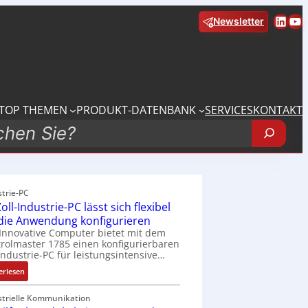
Linke
Yo
Newsletter
TOP THEMEN
PRODUKT-DATENBANK
SERVICES
KONTAKT
strie-PC
oll-Industrie-PC lässt sich flexibel
 die Anwendung konfigurieren
Innovative Computer bietet mit dem
rolmaster 1785 einen konfigurierbaren
Industrie-PC für leistungsintensive…
:
erlesen
1
9
strielle Kommunikation