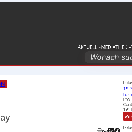
AKTUELL
MEDIATHEK
Search
ON
Indu
19-Z
für
ICO 
Cont
19“-
ay
Weit
Indu