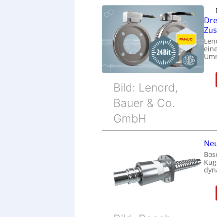
Dre
Zu
Len
eine
Umr
Bild: Lenord,
Bauer & Co.
GmbH
Neu
Bos
Kug
dyn