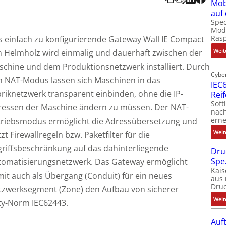
Mob
auf
Spec
Modu
Ras
 einfach zu konfigurierende Gateway Wall IE Compact
Weit
 Helmholz wird einmalig und dauerhaft zwischen der
chine und dem Produktionsnetzwerk installiert. Durch
Cybe
n NAT-Modus lassen sich Maschinen in das
IEC6
riknetzwerk transparent einbinden, ohne die IP-
Rei
Soft
ressen der Maschine ändern zu müssen. Der NAT-
nach
erne
triebsmodus ermöglicht die Adressübersetzung und
Weit
zt Firewallregeln bzw. Paketfilter für die
riffsbeschränkung auf das dahinterliegende
Dru
Spe
tomatisierungsnetzwerk. Das Gateway ermöglicht
Kais
it auch als Übergang (Conduit) für ein neues
aus 
Dru
tzwerksegment (Zone) den Aufbau von sicherer
Weit
ty-Norm IEC62443.
Auf