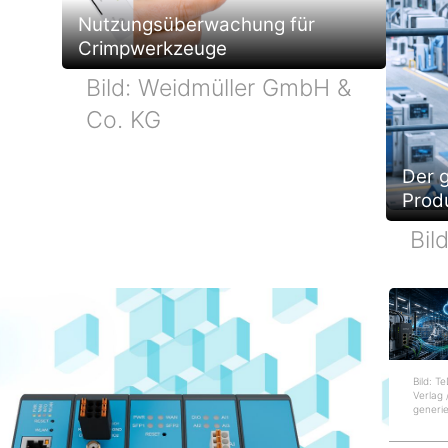
g
g
e
Nutzungsüberwachung für
Crimpwerkzeuge
Bild: Weidmüller GmbH &
Co. KG
Der g
Prod
Bil
Bild: T
Verlag 
generie