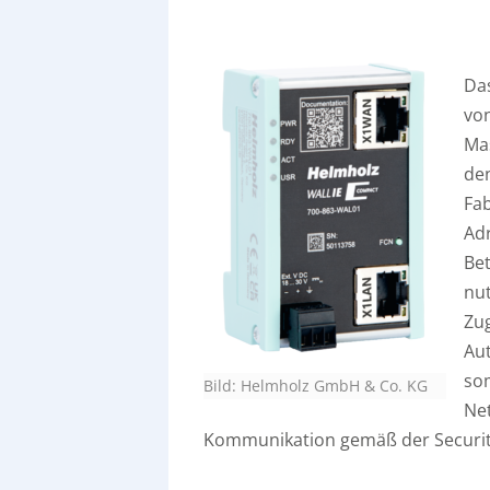
Das
von
Mas
de
Fab
Ad
Be
nut
Zug
Au
som
Bild: Helmholz GmbH & Co. KG
Ne
Kommunikation gemäß der Securi