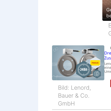
G
be
B
Dre
Zu
Len
eine
Umr
Bild: Lenord,
Bauer & Co.
GmbH