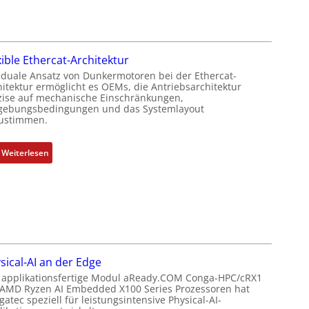
n
i
u
s
n
e
m
i
r
e
e
M
xible Ethercat-Architektur
s
r
u
 duale Ansatz von Dunkermotoren bei der Ethercat-
s
t
t
hitektur ermöglicht es OEMs, die Antriebsarchitektur
u
P
t
zise auf mechanische Einschränkungen,
n
o
ebungsbedingungen und das Systemlayout
e
ustimmen.
g
s
r
u
i
t
n
t
:
Weiterlesen
y
d
i
F
p
Z
o
l
s
u
n
e
o
s
s
x
r
t
m
i
g
a
e
b
t
n
s
l
f
sical-AI an der Edge
d
s
e
ü
 applikationsfertige Modul aReady.COM Conga-HPC/cRX1
s
u
E
r
 AMD Ryzen AI Embedded X100 Series Prozessoren hat
ü
n
t
m
atec speziell für leistungsintensive Physical-AI-
b