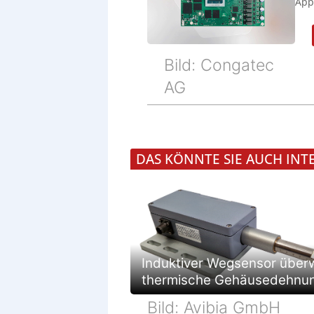
Appl
Bild: Congatec
AG
DAS KÖNNTE SIE AUCH INT
Induktiver Wegsensor über
thermische Gehäusedehnu
Bild: Avibia GmbH