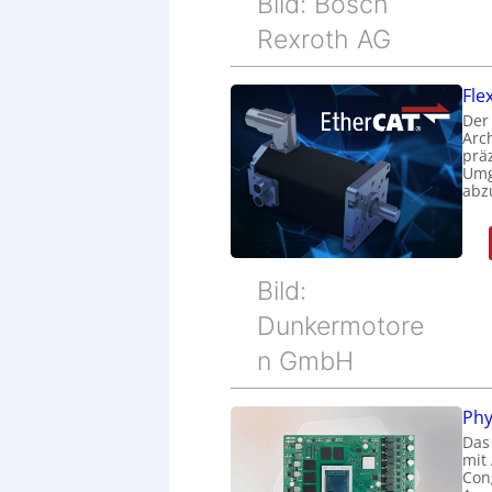
Bild: Bosch
Rexroth AG
Fle
Der
Arc
prä
Umg
abz
Bild:
Dunkermotore
n GmbH
Phy
Das
mit
Cong