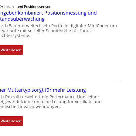
e
Drehzahl- und Positionssensor
b
hgeber kombiniert Positionsmessung und
e
standsüberwachung
r
ord+Bauer erweitert sein Portfolio digitaler MiniCoder um
k
 Variante mit serieller Schnittstelle für Fanuc-
ichtersysteme.
o
m
b
:
Weiterlesen
i
D
n
r
i
e
e
h
r
g
t
e
er Muttertyp sorgt für mehr Leistung
P
b
ch Rexroth erweitert die Performance Line seiner
o
e
elgewindetriebe um eine Lösung für vertikale und
amische Linearanwendungen.
s
r
i
k
t
o
:
Weiterlesen
i
m
N
o
b
e