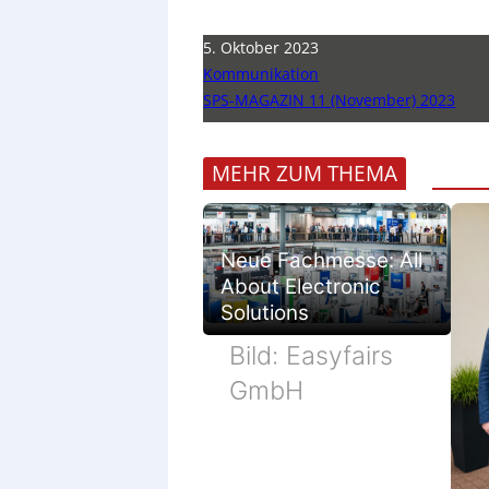
5. Oktober 2023
Kommunikation
SPS-MAGAZIN 11 (November) 2023
MEHR ZUM THEMA
Neue Fachmesse: All
About Electronic
Solutions
Bild: Easyfairs
GmbH