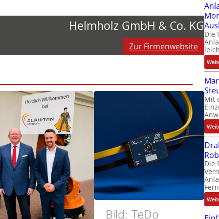
Anl
Mom
Helmholz GmbH & Co. KG
Aus
Die
Anl
Zur Firmenwebsite
leic
Weit
Mar
Ste
Mit 
Einz
Anw
Weit
Dra
Rob
Die 
Ver
Anla
Fer
Weit
Bild: TeDo
Ein