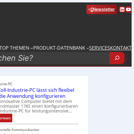
Linke
Yo
Newsletter
TOP THEMEN
PRODUKT-DATENBANK
SERVICES
KONTAKT
strie-PC
oll-Industrie-PC lässt sich flexibel
 die Anwendung konfigurieren
Innovative Computer bietet mit dem
rolmaster 1785 einen konfigurierbaren
Industrie-PC für leistungsintensive…
:
erlesen
1
9
strielle Kommunikation