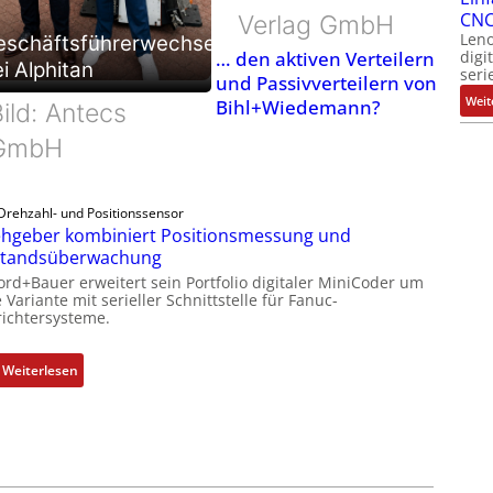
CNC
Verlag GmbH
Leno
eschäftsführerwechsel
digi
… den aktiven Verteilern
i Alphitan
seri
und Passivverteilern von
Weit
Bihl+Wiedemann?
ild: Antecs
GmbH
Drehzahl- und Positionssensor
hgeber kombiniert Positionsmessung und
standsüberwachung
ord+Bauer erweitert sein Portfolio digitaler MiniCoder um
 Variante mit serieller Schnittstelle für Fanuc-
ichtersysteme.
:
Weiterlesen
D
r
e
h
g