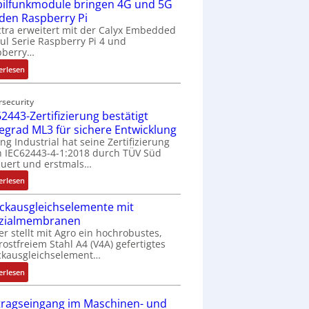
ilfunkmodule bringen 4G und 5G
-
Z
 den Raspberry Pi
o
tra erweitert mit der Calyx Embedded
l Serie Raspberry Pi 4 und
l
pberry…
l
-
:
erlesen
I
M
n
o
rsecurity
d
b
2443-Zertifizierung bestätigt
u
i
fegrad ML3 für sichere Entwicklung
s
l
ing Industrial hat seine Zertifizierung
t
f
 IEC62443-4-1:2018 durch TÜV Süd
r
u
uert und erstmals…
i
n
:
erlesen
e
k
I
-
m
ckausgleichselemente mit
E
P
o
zialmembranen
C
C
d
er stellt mit Agro ein hochrobustes,
6
l
u
rostfreiem Stahl A4 (V4A) gefertigtes
2
ä
l
ckausgleichselement…
4
s
e
:
4
erlesen
s
b
D
3
t
r
r
-
tragseingang im Maschinen- und
s
i