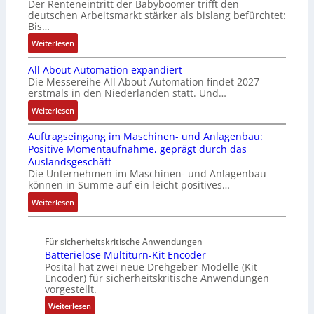
Der Renteneintritt der Babyboomer trifft den
b
e
v
e
c
deutschen Arbeitsmarkt stärker als bislang befürchtet:
r
g
a
Bis…
s
C
a
r
r
t
N
:
Weiterlesen
u
a
i
ä
C
B
c
t
a
t
-
All About Automation expandiert
i
h
i
b
i
S
Die Messereihe All About Automation findet 2027
s
t
o
l
g
erstmals in den Niederlanden statt. Und…
y
2
S
n
e
t
s
0
:
Weiterlesen
t
v
S
R
t
3
A
r
o
t
e
e
Auftragseingang im Maschinen- und Anlagenbau:
6
l
u
n
e
i
m
Positive Momentaufnahme, geprägt durch das
f
l
k
A
u
f
e
Auslandsgeschäft
e
A
t
G
e
e
Die Unternehmen im Maschinen- und Anlagenbau
h
b
u
V
r
können in Summe auf ein leicht positives…
g
l
o
r
u
u
r
:
Weiterlesen
e
u
n
n
a
A
n
t
d
g
d
u
4
A
R
M
Für sicherheitskritische Anwendungen
f
,
u
o
L
Batterielose Multiturn-Kit Encoder
t
3
t
b
3
Posital hat zwei neue Drehgeber-Modelle (Kit
r
M
o
o
Encoder) für sicherheitskritische Anwendungen
f
a
i
m
t
vorgestellt.
ü
g
l
a
i
r
:
Weiterlesen
s
l
t
k