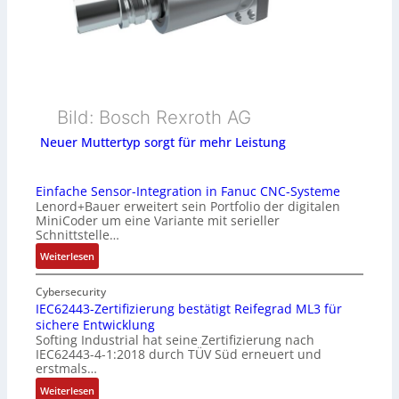
Bild: Bosch Rexroth AG
Neuer Muttertyp sorgt für mehr Leistung
Einfache Sensor-Integration in Fanuc CNC-Systeme
Lenord+Bauer erweitert sein Portfolio der digitalen
MiniCoder um eine Variante mit serieller
Schnittstelle…
:
Weiterlesen
E
i
Cybersecurity
n
IEC62443-Zertifizierung bestätigt Reifegrad ML3 für
sichere Entwicklung
f
Softing Industrial hat seine Zertifizierung nach
a
IEC62443-4-1:2018 durch TÜV Süd erneuert und
c
erstmals…
h
:
Weiterlesen
e