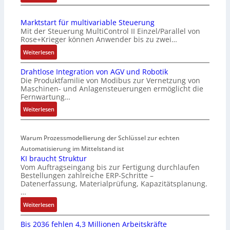
I
S
E
e
Marktstart für multivariable Steuerung
C
n
Mit der Steuerung MultiControl II Einzel/Parallel von
6
s
Rose+Krieger können Anwender bis zu zwei…
2
o
:
Weiterlesen
4
r
M
4
-
Drahtlose Integration von AGV und Robotik
a
3
I
Die Produktfamilie von Modibus zur Vernetzung von
r
-
n
Maschinen- und Anlagensteuerungen ermöglicht die
k
Z
t
Fernwartung…
t
e
e
:
Weiterlesen
s
r
g
D
t
t
r
r
a
i
a
Warum Prozessmodellierung der Schlüssel zur echten
a
r
f
t
h
Automatisierung im Mittelstand ist
t
i
i
KI braucht Struktur
t
f
z
o
Vom Auftragseingang bis zur Fertigung durchlaufen
l
ü
i
n
Bestellungen zahlreiche ERP-Schritte –
o
r
e
i
Datenerfassung, Materialprüfung, Kapazitätsplanung.
s
m
r
n
…
e
u
u
F
:
Weiterlesen
I
l
n
a
K
n
t
g
n
Bis 2036 fehlen 4,3 Millionen Arbeitskräfte
I
t
i
b
u