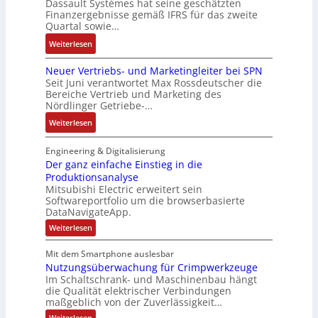
Dassault Systèmes hat seine geschätzten
e
r
i
t
l
Finanzergebnisse gemäß IFRS für das zweite
S
a
a
E
Quartal sowie…
a
y
t
n
n
g
:
Weiterlesen
s
d
g
c
e
D
t
e
u
o
n
Neuer Vertriebs- und Marketingleiter bei SPN
a
e
r
l
d
b
Seit Juni verantwortet Max Rossdeutscher die
s
m
F
a
e
Bereiche Vertrieb und Marketing des
a
s
t
a
t
Nördlinger Getriebe-…
r
u
a
e
b
i
:
:
Weiterlesen
u
c
r
o
P
N
l
h
i
n
o
e
Engineering & Digitalisierung
t
n
k
s
u
Der ganz einfache Einstieg in die
S
i
i
Produktionsanalyse
e
y
k
Mitsubishi Electric erweitert sein
t
r
s
-
Softwareportfolio um die browserbasierte
i
V
t
G
DataNavigateApp.
v
e
è
e
:
Weiterlesen
e
r
m
s
D
M
t
e
e
c
Mit dem Smartphone auslesbar
o
r
r
s
h
Nutzungsüberwachung für Crimpwerkzeuge
g
m
i
:
ä
a
Im Schaltschrank- und Maschinenbau hängt
e
e
Q
n
f
die Qualität elektrischer Verbindungen
z
n
b
2
maßgeblich von der Zuverlässigkeit…
t
e
t
s
-
s
i
:
Weiterlesen