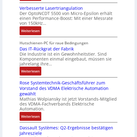
s
B
e
i
i
i
Verbesserte Lasertriangulation
a
i
o
o
Der OptoNCDT 5500 von Micro-Epsilon erhält
c
t
n
n
n
einen Performance-Boost: Mit einer Messrate
h
t
g
e
e
von 150kHz…
e
e
a
n
x
:
r
Weiterlesen
r
n
A
p
V
e
i
g
r
a
e
E
Hutschienen-PC für raue Bedingungen
e
i
b
n
r
Das IT-Rückgrat der Fabrik
n
l
m
e
d
Die Industrie ist ein Gewohnheitstier. Sind
b
t
o
M
i
i
Komponenten einmal eingebaut, müssen sie
e
w
s
a
t
e
jahrelang ihre…
s
i
e
s
s
r
:
s
Weiterlesen
c
M
c
k
t
D
e
k
u
h
r
Rose Systemtechnik-Geschäftsführer zum
a
r
l
l
i
ä
Vorstand des VDMA Elektrische Automation
s
t
u
t
n
f
gewählt
I
e
n
i
e
t
Mathias Wolpiansky ist jetzt Vorstands-Mitglied
T
L
g
t
n
e
des VDMA-Fachverbands Elektrische
-
a
u
-
Automation.
R
s
r
u
:
Weiterlesen
ü
e
n
n
R
c
r
-
d
Dassault Systèmes: Q2-Ergebnisse bestätigen
o
k
t
K
A
Jahresziele
s
g
r
i
n