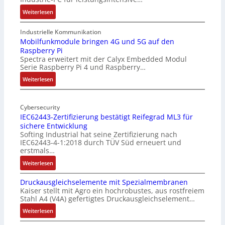
:
Weiterlesen
1
9
Industrielle Kommunikation
-
Mobilfunkmodule bringen 4G und 5G auf den
Raspberry Pi
Z
Spectra erweitert mit der Calyx Embedded Modul
o
Serie Raspberry Pi 4 und Raspberry…
l
l
:
Weiterlesen
-
M
I
o
n
Cybersecurity
b
IEC62443-Zertifizierung bestätigt Reifegrad ML3 für
d
i
sichere Entwicklung
u
l
Softing Industrial hat seine Zertifizierung nach
s
f
IEC62443-4-1:2018 durch TÜV Süd erneuert und
t
u
erstmals…
r
n
:
Weiterlesen
i
k
I
e
m
Druckausgleichselemente mit Spezialmembranen
E
-
o
Kaiser stellt mit Agro ein hochrobustes, aus rostfreiem
C
P
d
Stahl A4 (V4A) gefertigtes Druckausgleichselement…
6
C
u
2
:
Weiterlesen
l
l
4
D
ä
e