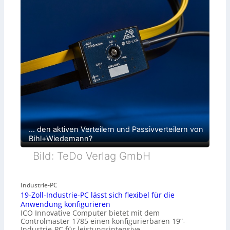
… den aktiven Verteilern und Passivverteilern von
Bihl+Wiedemann?
Bild: TeDo Verlag GmbH
Industrie-PC
19-Zoll-Industrie-PC lässt sich flexibel für die
Anwendung konfigurieren
ICO Innovative Computer bietet mit dem
Controlmaster 1785 einen konfigurierbaren 19“-
Industrie-PC für leistungsintensive…