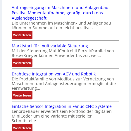
4
r
s
b
Auftragseingang im Maschinen- und Anlagenbau:
3
u
s
r
Positive Momentaufnahme, geprägt durch das
-
c
t
i
Auslandsgeschäft
Z
k
s
n
Die Unternehmen im Maschinen- und Anlagenbau
e
a
i
g
können in Summe auf ein leicht positives…
r
u
c
e
:
Weiterlesen
t
s
h
n
A
i
g
f
4
Marktstart für multivariable Steuerung
u
f
l
l
G
Mit der Steuerung MultiControl II Einzel/Parallel von
f
i
e
e
u
Rose+Krieger können Anwender bis zu zwei…
t
z
i
x
n
r
:
Weiterlesen
i
c
i
d
a
M
e
h
b
5
Drahtlose Integration von AGV und Robotik
g
a
r
s
e
G
Die Produktfamilie von Modibus zur Vernetzung von
s
r
u
e
l
a
Maschinen- und Anlagensteuerungen ermöglicht die
e
k
n
l
f
u
Fernwartung…
i
t
g
e
ü
f
:
Weiterlesen
n
s
b
m
r
d
D
g
t
e
e
d
e
Einfache Sensor-Integration in Fanuc CNC-Systeme
r
a
a
s
n
i
n
Lenord+Bauer erweitert sein Portfolio der digitalen
a
n
r
t
t
e
R
MiniCoder um eine Variante mit serieller
h
g
t
ä
e
A
Schnittstelle…
a
t
i
f
t
m
n
s
:
Weiterlesen
l
m
ü
i
i