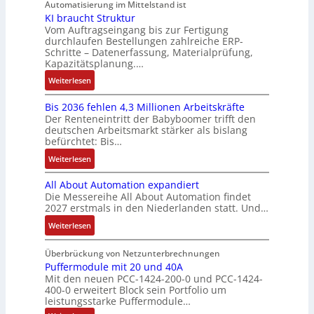
:
u
S
Automatisierung im Mittelstand ist
e
i
o
o
P
e
y
KI braucht Struktur
E
k
n
b
o
r
Vom Auftragseingang bis zur Fertigung
s
n
-
i
o
durchlaufen Bestellungen zahlreiche ERP-
s
V
t
t
G
Schritte – Datenerfassung, Materialprüfung,
n
t
i
e
è
w
e
Kapazitätsplanung.…
F
i
t
r
m
i
s
a
k
:
Weiterlesen
i
t
e
c
c
n
K
v
r
s
k
h
u
Bis 2036 fehlen 4,3 Millionen Arbeitskräfte
I
e
i
:
l
ä
c
Der Renteneintritt der Babyboomer trifft den
b
M
e
Q
u
f
deutschen Arbeitsmarkt stärker als bislang
C
r
o
b
2
n
t
befürchtet: Bis…
N
a
m
s
-
g
s
C
:
Weiterlesen
u
e
-
E
f
-
B
c
n
u
r
ü
All About Automation expandiert
S
i
h
t
n
g
h
Die Messereihe All About Automation findet
y
s
t
a
d
e
r
2027 erstmals in den Niederlanden statt. Und…
s
2
S
u
M
b
e
t
0
:
Weiterlesen
t
f
a
n
r
e
3
A
r
n
r
i
z
m
6
l
Überbrückung von Netzunterbrechnungen
u
a
k
s
u
e
f
l
Puffermodule mit 20 und 40A
k
h
e
s
m
Mit den neuen PCC-1424-200-0 und PCC-1424-
e
A
t
m
t
e
V
400-0 erweitert Block sein Portfolio um
h
b
u
e
i
b
o
leistungsstarke Puffermodule…
l
o
r
,
n
e
r