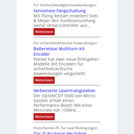
r
0
P
A
f
Für Hochschwindigkeitsanwendungen
a
u
C
b
u
n
t
Sensorlose Fangschaltung
-
n
e
d
t
N
Mit Flying Restart erweitert Sieb
d
i
4
e
o
& Meyer den Funktionsumfang
0
i
t
t
seiner Drive Controller aus…
m
A
z
e
s
t
a
:
Weiterlesen
r
k
e
S
t
i
t
e
r
i
Für sicherheitskritische Anwendungen
l
n
ä
e
Batterielose Multiturn-Kit
o
s
f
r
o
Encoder
n
h
r
t
Posital hat zwei neue Drehgeber-
g
ä
l
e
Modelle (Kit Encoder) für
l
o
e
sicherheitskritische
t
s
w
S
Anwendungen vorgestellt.
e
ä
c
F
:
Weiterlesen
h
a
h
B
u
n
l
a
t
g
Verbesserte Lasertriangulation
t
t
z
s
Der OptoNCDT 5500 von Micro-
t
l
c
Epsilon erhält einen
e
a
h
Performance-Boost: Mit einer
r
c
a
i
Messrate von 150kHz…
k
l
e
b
t
:
Weiterlesen
l
e
u
V
o
s
n
e
s
c
Hutschienen-PC für raue Bedingungen
g
r
e
h
Das IT-Rückgrat der Fabrik
b