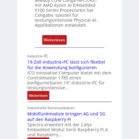
aReady.COM Conga-HPC/cRX1
c
mit AMD Ryzen AI Embedded
X100 Series Prozessoren hat
a
Congatec speziell für
t
leistungsintensive Physical-AI-
-
Applikationen entwickelt.
A
r
:
Weiterlesen
c
P
h
h
Industrie-PC
i
y
19-Zoll-Industrie-PC lässt sich flexibel
t
s
für die Anwendung konfigurieren
e
i
ICO Innovative Computer bietet mit dem
k
Controlmaster 1785 einen
c
konfigurierbaren 19“-Industrie-PC für
t
a
leistungsintensive…
u
l
:
Weiterlesen
r
-
1
A
9
Industrielle Kommunikation
I
-
Mobilfunkmodule bringen 4G und 5G
a
auf den Raspberry Pi
Z
Spectra erweitert mit der Calyx
n
o
Embedded Modul Serie Raspberry Pi 4
l
d
und Raspberry…
l
e