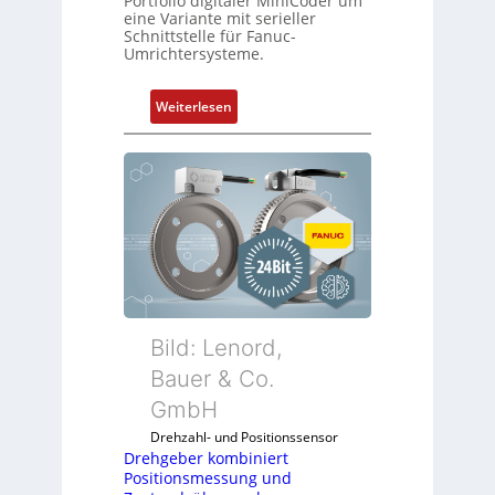
Portfolio digitaler MiniCoder um
eine Variante mit serieller
Schnittstelle für Fanuc-
Umrichtersysteme.
:
Weiterlesen
D
r
e
h
g
e
b
e
r
k
Bild: Lenord,
o
Bauer & Co.
m
GmbH
b
i
Drehzahl- und Positionssensor
n
Drehgeber kombiniert
Positionsmessung und
i