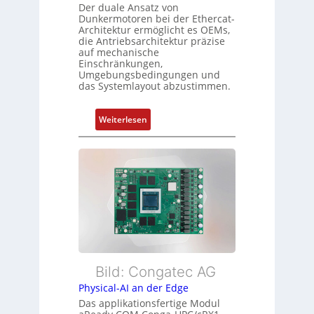
o
Der duale Ansatz von
n
Dunkermotoren bei der Ethercat-
r
d
Architektur ermöglicht es OEMs,
g
die Antriebsarchitektur präzise
Z
t
auf mechanische
u
Einschränkungen,
f
s
Umgebungsbedingungen und
ü
das Systemlayout abzustimmen.
t
r
a
m
n
:
Weiterlesen
e
d
F
h
s
l
r
ü
e
L
b
x
e
e
i
i
r
b
s
w
l
t
a
e
u
c
E
n
h
t
Bild: Congatec AG
g
u
h
Physical-AI an der Edge
n
e
Das applikationsfertige Modul
g
r