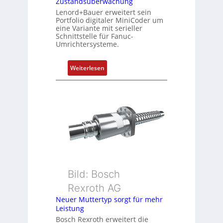
Zustandsüberwachung
e
Lenord+Bauer erweitert sein
r
Portfolio digitaler MiniCoder um
t
eine Variante mit serieller
P
Schnittstelle für Fanuc-
Umrichtersysteme.
o
s
i
:
Weiterlesen
t
D
i
r
o
e
n
h
s
g
m
e
e
b
s
e
s
r
u
k
Bild: Bosch
n
o
Rexroth AG
g
m
Neuer Muttertyp sorgt für mehr
u
b
Leistung
n
i
Bosch Rexroth erweitert die
d