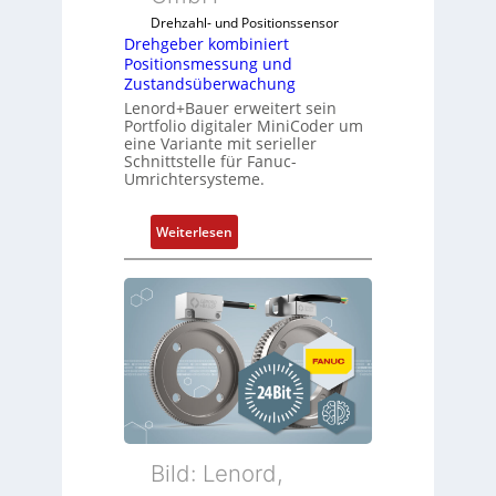
Drehzahl- und Positionssensor
Drehgeber kombiniert
Positionsmessung und
Zustandsüberwachung
Lenord+Bauer erweitert sein
Portfolio digitaler MiniCoder um
eine Variante mit serieller
Schnittstelle für Fanuc-
Umrichtersysteme.
:
Weiterlesen
D
r
e
h
g
e
b
e
r
k
Bild: Lenord,
o