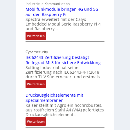
A
9
Industrielle Kommunikation
I
-
Mobilfunkmodule bringen 4G und 5G
a
auf den Raspberry Pi
Z
Spectra erweitert mit der Calyx
n
o
Embedded Modul Serie Raspberry Pi 4
l
d
und Raspberry…
l
e
:
Weiterlesen
-
r
M
I
E
o
n
d
Cybersecurity
b
d
g
IEC62443-Zertifizierung bestätigt
i
u
e
Reifegrad ML3 für sichere Entwicklung
l
s
Softing Industrial hat seine
f
t
Zertifizierung nach IEC62443-4-1:2018
u
r
durch TÜV Süd erneuert und erstmals…
n
i
:
Weiterlesen
k
e
I
m
-
Druckausgleichselemente mit
E
o
P
Spezialmembranen
C
d
C
Kaiser stellt mit Agro ein hochrobustes,
6
u
l
aus rostfreiem Stahl A4 (V4A) gefertigtes
2
l
ä
Druckausgleichselement…
4
e
s
:
Weiterlesen
4
b
s
D
3
r
t