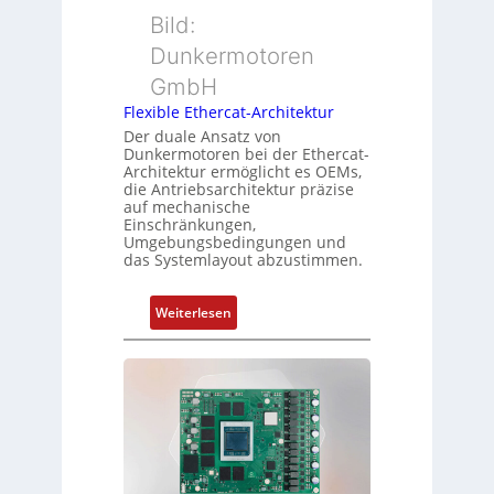
s
r
Bild:
u
s
t
n
u
Dunkermotoren
y
g
n
GmbH
p
g
s
Flexible Ethercat-Architektur
u
o
Der duale Ansatz von
n
Dunkermotoren bei der Ethercat-
r
d
Architektur ermöglicht es OEMs,
g
die Antriebsarchitektur präzise
Z
t
auf mechanische
u
Einschränkungen,
f
s
Umgebungsbedingungen und
ü
das Systemlayout abzustimmen.
t
r
a
m
n
:
Weiterlesen
e
d
F
h
s
l
r
ü
e
L
b
x
e
e
i
i
r
b
s
w
l
t
a