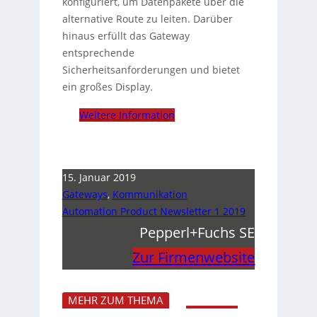
konfiguriert, um Datenpakete über die
alternative Route zu leiten. Darüber
hinaus erfüllt das Gateway
entsprechende
Sicherheitsanforderungen und bietet
ein großes Display.
Weitere Information
15. Januar 2019
Gateways
,
Kommunikation
Automation Product Newsletter 1 2019
Pepperl+Fuchs SE
Zur Firmenwebsite
MEHR ZUM THEMA