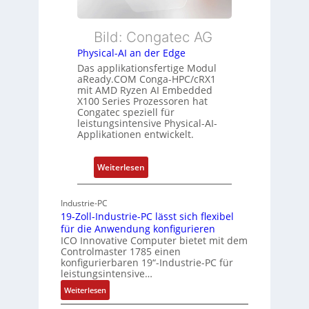
e
u
c
E
n
h
t
Bild: Congatec AG
g
u
h
Physical-AI an der Edge
n
e
Das applikationsfertige Modul
g
r
aReady.COM Conga-HPC/cRX1
c
mit AMD Ryzen AI Embedded
X100 Series Prozessoren hat
a
Congatec speziell für
t
leistungsintensive Physical-AI-
-
Applikationen entwickelt.
A
r
:
Weiterlesen
c
P
h
h
Industrie-PC
i
y
19-Zoll-Industrie-PC lässt sich flexibel
t
s
für die Anwendung konfigurieren
e
i
ICO Innovative Computer bietet mit dem
k
Controlmaster 1785 einen
c
konfigurierbaren 19“-Industrie-PC für
t
a
leistungsintensive…
u
l
:
Weiterlesen
r
-
1