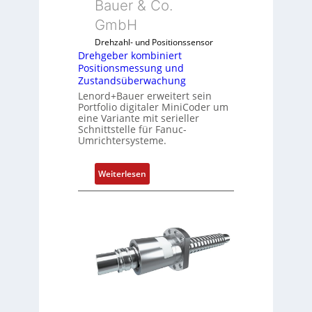
Bauer & Co.
m
GmbH
b
i
Drehzahl- und Positionssensor
n
Drehgeber kombiniert
Positionsmessung und
i
Zustandsüberwachung
e
Lenord+Bauer erweitert sein
r
Portfolio digitaler MiniCoder um
t
eine Variante mit serieller
P
Schnittstelle für Fanuc-
Umrichtersysteme.
o
s
i
:
Weiterlesen
t
D
i
r
o
e
n
h
s
g
m
e
e
b
s
e
s
r