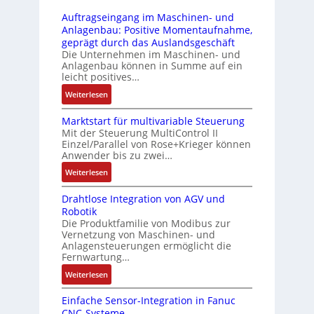
r
-
i
s
Auftragseingang im Maschinen- und
u
Z
n
i
Anlagenbau: Positive Momentaufnahme,
c
e
g
c
geprägt durch das Auslandsgeschäft
k
r
e
h
Die Unternehmen im Maschinen- und
a
t
Anlagenbau können in Summe auf ein
n
f
u
i
leicht positives…
4
l
s
f
G
e
:
Weiterlesen
g
i
u
x
A
l
z
n
i
Marktstart für multivariable Steuerung
u
e
i
Mit der Steuerung MultiControl II
d
b
f
i
e
Einzel/Parallel von Rose+Krieger können
5
e
t
c
Anwender bis zu zwei…
r
G
l
r
h
u
a
:
Weiterlesen
f
a
s
n
u
M
ü
g
e
g
Drahtlose Integration von AGV und
f
a
r
s
l
b
Robotik
d
r
d
e
e
e
Die Produktfamilie von Modibus zur
e
k
i
i
m
Vernetzung von Maschinen- und
s
n
t
e
n
Anlagensteuerungen ermöglicht die
e
t
R
s
A
g
Fernwartung…
n
ä
a
t
n
a
t
:
Weiterlesen
t
s
a
w
n
e
D
i
p
r
e
g
m
Einfache Sensor-Integration in Fanuc
r
g
b
t
n
i
CNC-Systeme
i
a