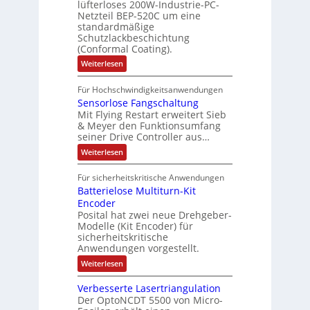
i
i
lüfterloses 200W-Industrie-PC-
d
r
g
i
u
e
o
Netzteil BEP-520C um eine
i
e
l
o
standardmäßige
l
n
s
e
s
Schutzlackbeschichtung
n
e
e
m
c
(Conformal Coating).
c
e
i
n
h
t
h
:
Weiterlesen
x
A
e
2
I
ä
p
r
0
P
A
f
Für Hochschwindigkeitsanwendungen
a
u
C
b
u
n
t
Sensorlose Fangschaltung
-
n
e
d
t
N
Mit Flying Restart erweitert Sieb
d
i
4
e
o
& Meyer den Funktionsumfang
0
i
t
t
seiner Drive Controller aus…
m
A
z
e
s
t
a
:
Weiterlesen
r
k
e
S
t
i
t
e
r
i
Für sicherheitskritische Anwendungen
l
n
ä
e
Batterielose Multiturn-Kit
o
s
f
r
o
Encoder
n
h
r
t
Posital hat zwei neue Drehgeber-
g
ä
l
e
Modelle (Kit Encoder) für
l
o
e
sicherheitskritische
t
s
w
S
Anwendungen vorgestellt.
e
ä
c
F
:
Weiterlesen
h
a
h
B
u
n
l
a
t
g
Verbesserte Lasertriangulation
t
t
z
s
Der OptoNCDT 5500 von Micro-
t
l
c