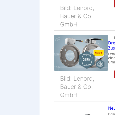
Bild: Lenord,
Bauer & Co.
GmbH
Dre
Zu
Len
eine
Umr
Bild: Lenord,
Bauer & Co.
GmbH
Neu
Bos