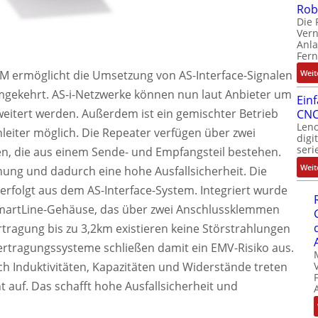
Rob
Die 
Ver
Anla
Fer
M ermöglicht die Umsetzung von AS-Interface-Signalen
Weit
gekehrt. AS-i-Netzwerke können nun laut Anbieter um
Ein
weitert werden. Außerdem ist ein gemischter Betrieb
CNC
Leno
nleiter möglich. Die Repeater verfügen über zwei
digi
seri
, die aus einem Sende- und Empfangsteil bestehen.
Weit
nung und dadurch eine hohe Ausfallsicherheit. Die
rfolgt aus dem AS-Interface-System. Integriert wurde
SmartLine-Gehäuse, das über zwei Anschlussklemmen
tragung bis zu 3,2km existieren keine Störstrahlungen
tragungssysteme schließen damit ein EMV-Risiko aus.
h Induktivitäten, Kapazitäten und Widerstände treten
 auf. Das schafft hohe Ausfallsicherheit und