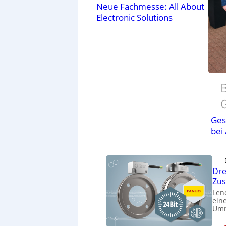
Neue Fachmesse: All About
Electronic Solutions
B
Ges
bei
Dre
Zu
Len
eine
Umr