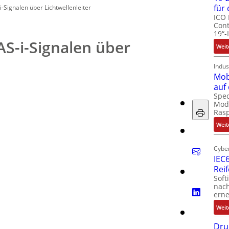
für
-Signalen über Lichtwellenleiter
ICO 
Cont
19“-
S-i-Signalen über
Weit
Indus
Mob
auf
Spec
Modu
Ras
Weit
Cyber
IEC6
Rei
Soft
nach
erne
Weit
Dru