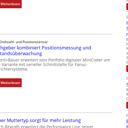
:
Weiterlesen
D
r
e
h
g
e
Drehzahl- und Positionssensor
b
hgeber kombiniert Positionsmessung und
e
standsüberwachung
r
ord+Bauer erweitert sein Portfolio digitaler MiniCoder um
k
 Variante mit serieller Schnittstelle für Fanuc-
ichtersysteme.
o
m
b
:
Weiterlesen
i
D
n
r
i
e
e
h
r
g
t
e
er Muttertyp sorgt für mehr Leistung
P
b
ch Rexroth erweitert die Performance Line seiner