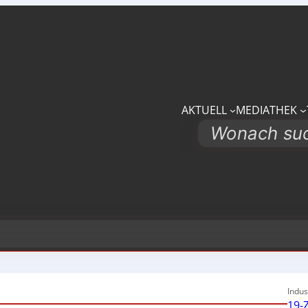
AKTUELL
MEDIATHEK
Search
Indus
19-Z