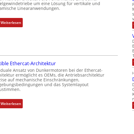
o
e
elgewindetriebe um eine Lösung für vertikale und
amische Linearanwendungen.
s
r
i
k
t
o
:
Weiterlesen
i
m
N
o
b
e
n
i
u
s
n
e
m
i
r
e
e
M
xible Ethercat-Architektur
s
r
u
 duale Ansatz von Dunkermotoren bei der Ethercat-
s
t
t
hitektur ermöglicht es OEMs, die Antriebsarchitektur
u
P
t
zise auf mechanische Einschränkungen,
n
o
ebungsbedingungen und das Systemlayout
e
ustimmen.
g
s
r
u
i
t
n
t
:
Weiterlesen
y
d
i
F
p
Z
o
l
s
u
n
e
o
s
s
x
r
t