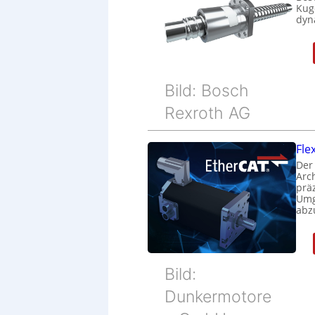
Kug
dyn
Bild: Bosch
Rexroth AG
Fle
Der
Arc
prä
Umg
abz
Bild:
Dunkermotore