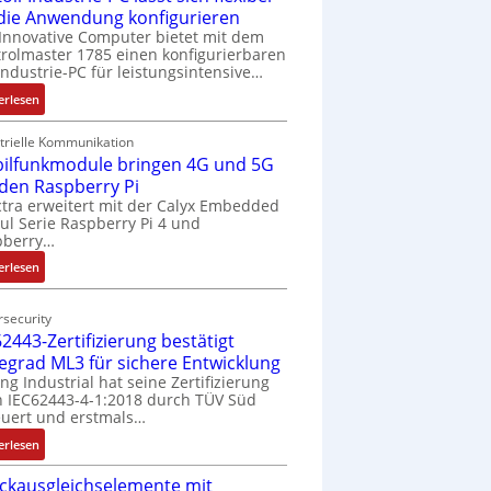
 die Anwendung konfigurieren
Innovative Computer bietet mit dem
rolmaster 1785 einen konfigurierbaren
Industrie-PC für leistungsintensive…
:
erlesen
1
9
trielle Kommunikation
ilfunkmodule bringen 4G und 5G
-
Z
 den Raspberry Pi
o
tra erweitert mit der Calyx Embedded
l Serie Raspberry Pi 4 und
l
pberry…
l
-
:
erlesen
I
M
n
o
security
d
b
2443-Zertifizierung bestätigt
u
i
fegrad ML3 für sichere Entwicklung
s
l
ing Industrial hat seine Zertifizierung
t
f
 IEC62443-4-1:2018 durch TÜV Süd
r
u
uert und erstmals…
i
n
:
erlesen
e
k
I
-
m
ckausgleichselemente mit
E