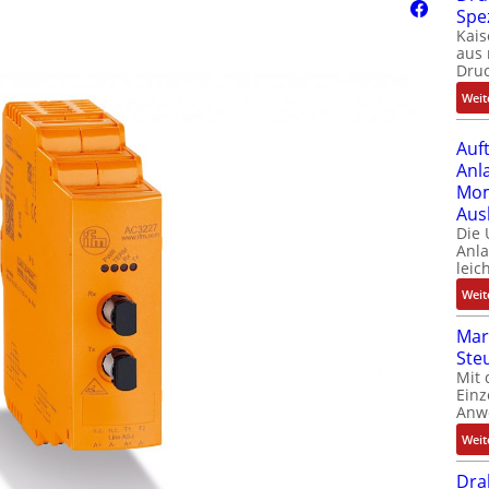
Spe
Kais
aus 
Dru
Weit
Auf
Anl
Mom
Aus
Die
Anl
leic
Weit
Mar
Ste
Mit 
Einz
Anw
Weit
Dra