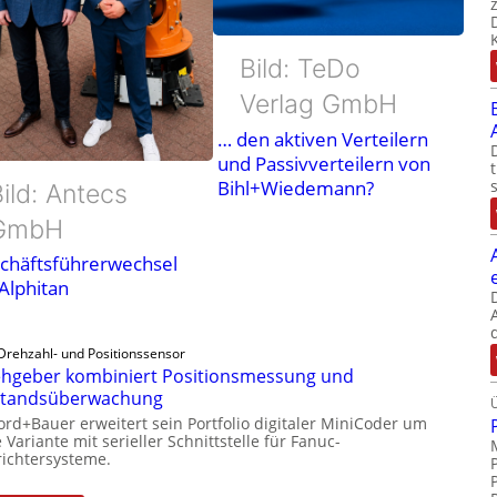
Bild: TeDo
Verlag GmbH
… den aktiven Verteilern
und Passivverteilern von
Bihl+Wiedemann?
ild: Antecs
GmbH
chäftsführerwechsel
 Alphitan
Drehzahl- und Positionssensor
hgeber kombiniert Positionsmessung und
standsüberwachung
ord+Bauer erweitert sein Portfolio digitaler MiniCoder um
 Variante mit serieller Schnittstelle für Fanuc-
ichtersysteme.