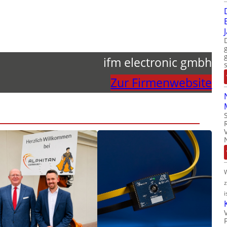
ifm electronic gmbh
Zur Firmenwebsite
i