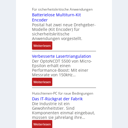
,
ü
b
n
u
u
3
r
o
Für sicherheitskritische Anwendungen
f
g
t
M
s
t
Batterielose Multiturn-Kit
t
o
i
i
i
Encoder
r
m
l
c
Posital hat zwei neue Drehgeber-
k
a
a
l
h
Modelle (Kit Encoder) für
g
t
i
sicherheitskritische
e
s
i
Anwendungen vorgestellt.
o
r
e
o
n
e
:
Weiterlesen
i
n
e
E
B
n
e
n
n
Verbesserte Lasertriangulation
a
g
x
A
Der OptoNCDT 5500 von Micro-
t
t
a
p
Epsilon erhält einen
r
w
t
n
Performance-Boost: Mit einer
a
b
i
e
Messrate von 150kHz…
g
n
e
c
r
i
d
:
Weiterlesen
i
k
i
m
i
V
t
l
e
M
e
e
s
Hutschienen-PC für raue Bedingungen
u
l
a
r
r
Das IT-Rückgrat der Fabrik
k
n
o
s
Die Industrie ist ein
t
b
r
g
s
c
Gewohnheitstier. Sind
e
ä
e
Komponenten einmal eingebaut,
h
s
f
M
müssen sie jahrelang ihre…
i
s
t
u
n
:
Weiterlesen
e
e
l