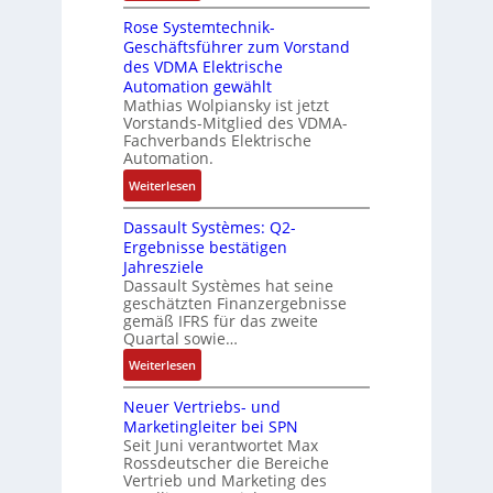
e
D
r
t
n
Rose Systemtechnik-
a
t
i
Geschäftsführer zum Vorstand
-
s
e
t
des VDMA Elektrische
u
I
L
u
Automation gewählt
n
T
a
r
Mathias Wolpiansky ist jetzt
d
-
s
n
Vorstands-Mitglied des VDMA-
A
R
e
Fachverbands Elektrische
-
n
ü
r
Automation.
K
l
c
t
i
:
Weiterlesen
a
k
r
t
R
g
g
i
Dassault Systèmes: Q2-
E
o
e
r
a
Ergebnisse bestätigen
n
s
n
a
n
Jahresziele
c
e
b
t
g
Dassault Systèmes hat seine
o
S
a
d
geschätzten Finanzergebnisse
u
d
y
u
gemäß IFRS für das zweite
e
l
e
s
Quartal sowie…
:
r
a
r
t
P
F
:
t
Weiterlesen
e
o
a
D
i
m
s
b
Neuer Vertriebs- und
a
o
t
i
r
Marketingleiter bei SPN
s
n
e
t
Seit Juni verantwortet Max
i
s
c
Rossdeutscher die Bereiche
i
k
a
h
Vertrieb und Marketing des
v
u