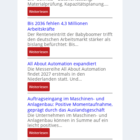
s
l
Materialprüfung, Kapazitätsplanung.…
g
n
g
e
t
b
u
:
Weiterlesen
I
u
i
e
c
K
n
n
v
s
Bis 2036 fehlen 4,3 Millionen
C
I
t
d
a
Arbeitskräfte
t
N
b
e
Z
r
Der Renteneintritt der Babyboomer trifft
ä
C
r
g
i
den deutschen Arbeitsmarkt stärker als
u
t
-
a
r
bislang befürchtet: Bis…
a
s
i
S
u
a
b
:
Weiterlesen
g
t
y
c
t
l
B
t
s
a
h
i
e
All About Automation expandiert
i
R
t
t
n
o
S
Die Messereihe All About Automation
s
e
e
S
d
n
findet 2027 erstmals in den
t
2
i
m
t
v
s
Niederlanden statt. Und…
e
0
f
e
r
o
ü
u
:
Weiterlesen
3
e
u
n
b
e
A
6
g
k
A
r
Auftragseingang im Maschinen- und
e
l
f
r
t
G
Anlagenbau: Positive Momentaufnahme,
u
l
r
e
a
u
V
geprägt durch das Auslandsgeschäft
n
A
h
w
d
r
u
Die Unternehmen im Maschinen- und
g
b
l
M
a
Anlagenbau können in Summe auf ein
n
o
e
L
c
leicht positives…
d
u
n
3
h
R
:
Weiterlesen
t
4
f
o
u
A
A