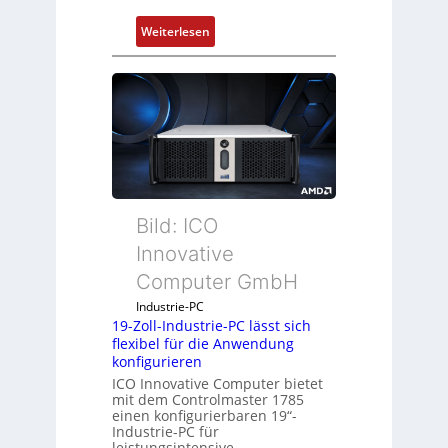
:
Weiterlesen
D
r
u
c
k
a
u
s
g
Bild: ICO
l
Innovative
e
Computer GmbH
i
c
Industrie-PC
h
19-Zoll-Industrie-PC lässt sich
flexibel für die Anwendung
s
konfigurieren
e
ICO Innovative Computer bietet
l
mit dem Controlmaster 1785
e
einen konfigurierbaren 19“-
m
Industrie-PC für
leistungsintensive