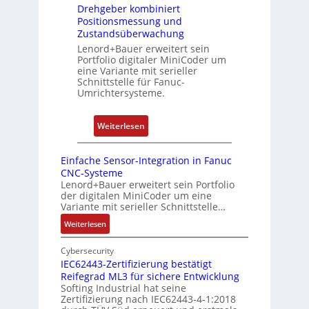
s
n
Drehgeber kombiniert
e
p
Positionsmessung und
i
r
b
Zustandsüberwachung
e
e
e
Lenord+Bauer erweitert sein
r
n
Portfolio digitaler MiniCoder um
r
t
eine Variante mit serieller
r
P
Schnittstelle für Fanuc-
y
Umrichtersysteme.
o
P
s
i
i
:
Weiterlesen
t
D
i
r
Einfache Sensor-Integration in Fanuc
o
e
CNC-Systeme
n
h
Lenord+Bauer erweitert sein Portfolio
s
der digitalen MiniCoder um eine
g
Variante mit serieller Schnittstelle…
m
e
e
:
Weiterlesen
b
E
s
e
i
Cybersecurity
s
r
n
IEC62443-Zertifizierung bestätigt
u
k
Reifegrad ML3 für sichere Entwicklung
f
n
o
Softing Industrial hat seine
a
g
Zertifizierung nach IEC62443-4-1:2018
m
c