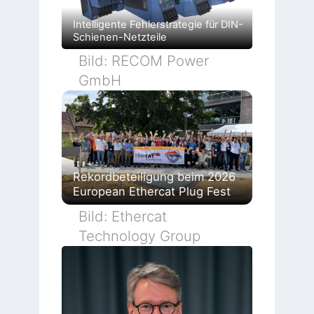
Intelligente Fehlerstrategie für DIN-
Schienen-Netzteile
Bild: RECOM Power
GmbH
Rekordbeteiligung beim 2026
European Ethercat Plug Fest
Bild: Ethercat
Technology Group