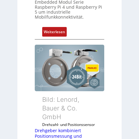
Embedded Modul Serie
P
n
Raspberry Pi 4 und Raspberry Pi
C
5 um industrielle
Mobilfunkkonnektivität.
l
ä
s
:
Weiterlesen
s
M
t
o
s
b
i
i
c
l
h
f
f
u
l
n
e
k
x
m
Bild: Lenord,
i
o
Bauer & Co.
b
d
e
GmbH
u
l
l
Drehzahl- und Positionssensor
f
e
Drehgeber kombiniert
ü
Positionsmessung und
b