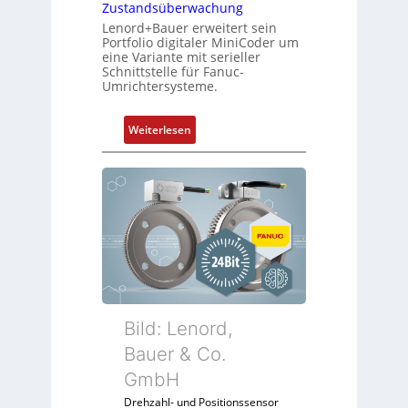
r
Zustandsüberwachung
r
d
Lenord+Bauer erweitert sein
i
Portfolio digitaler MiniCoder um
i
n
eine Variante mit serieller
e
g
Schnittstelle für Fanuc-
A
Umrichtersysteme.
e
n
n
w
4
:
Weiterlesen
e
G
D
n
u
r
d
n
e
u
d
h
n
5
g
g
G
e
k
a
b
o
u
e
n
f
r
f
d
k
Bild: Lenord,
i
e
o
Bauer & Co.
g
n
m
u
R
GmbH
b
r
a
i
Drehzahl- und Positionssensor
i