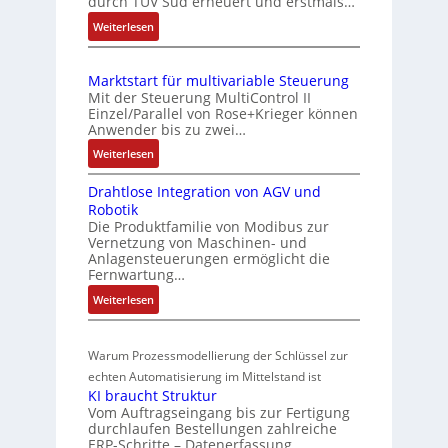
durch TÜV Süd erneuert und erstmals…
u
b
h
n
:
Weiterlesen
i
e
d
I
S
n
E
Z
e
i
Marktstart für multivariable Steuerung
C
n
u
e
Mit der Steuerung MultiControl II
6
s
s
r
Einzel/Parallel von Rose+Krieger können
2
o
t
Anwender bis zu zwei…
t
4
r
a
P
:
Weiterlesen
4
-
n
M
o
3
I
d
Drahtlose Integration von AGV und
a
s
-
n
Robotik
r
s
Z
i
t
Die Produktfamilie von Modibus zur
k
ü
e
e
t
Vernetzung von Maschinen- und
t
b
r
g
Anlagensteuerungen ermöglicht die
i
s
t
Fernwartung…
e
r
o
t
i
a
r
:
Weiterlesen
n
a
f
t
w
D
s
r
i
i
r
a
m
t
z
o
Warum Prozessmodellierung der Schlüssel zur
a
c
f
e
i
n
h
echten Automatisierung im Mittelstand ist
h
ü
s
e
i
KI braucht Struktur
t
u
r
s
r
n
Vom Auftragseingang bis zur Fertigung
l
m
n
u
u
durchlaufen Bestellungen zahlreiche
F
o
u
g
ERP-Schritte – Datenerfassung,
n
a
n