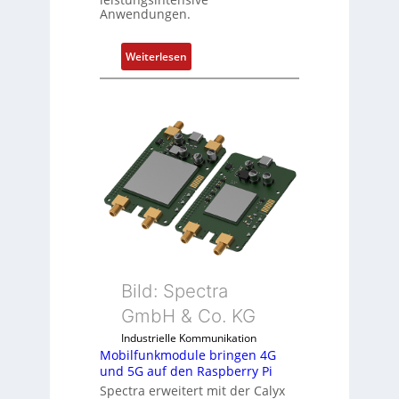
e
Anwendungen.
n
t
:
Weiterlesen
e
1
m
9
i
-
t
Z
S
o
p
l
e
l
z
-
i
I
a
n
l
d
m
u
e
Bild: Spectra
s
m
GmbH & Co. KG
t
b
r
Industrielle Kommunikation
r
Mobilfunkmodule bringen 4G
i
a
und 5G auf den Raspberry Pi
e
n
Spectra erweitert mit der Calyx
-
e