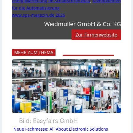
Energieverteilung im Schaltschrankbau
,
Komponenten
für die Automatisierung
www.sps-magazin.de 2026
Weidmüller GmbH & Co. KG
Zur Firmenwebsite
MEHR ZUM THEMA
Bild: Easyfairs GmbH
Neue Fachmesse: All About Electronic Solutions