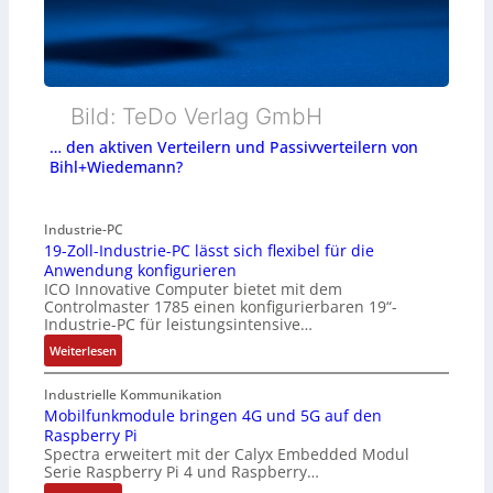
Bild: TeDo Verlag GmbH
… den aktiven Verteilern und Passivverteilern von
Bihl+Wiedemann?
Industrie-PC
19-Zoll-Industrie-PC lässt sich flexibel für die
Anwendung konfigurieren
ICO Innovative Computer bietet mit dem
Controlmaster 1785 einen konfigurierbaren 19“-
Industrie-PC für leistungsintensive…
:
Weiterlesen
1
9
Industrielle Kommunikation
-
Mobilfunkmodule bringen 4G und 5G auf den
Raspberry Pi
Z
Spectra erweitert mit der Calyx Embedded Modul
o
Serie Raspberry Pi 4 und Raspberry…
l