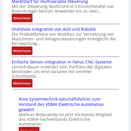
Marktstart für multivariable Steuerung
u
f
l
l
G
Mit der Steuerung MultiControl II Einzel/Parallel von
f
i
e
e
u
Rose+Krieger können Anwender bis zu zwei…
t
z
i
x
n
r
:
Weiterlesen
i
c
i
d
a
M
e
h
b
5
Drahtlose Integration von AGV und Robotik
g
a
r
s
e
G
Die Produktfamilie von Modibus zur Vernetzung von
s
r
u
e
l
a
Maschinen- und Anlagensteuerungen ermöglicht die
e
k
n
l
f
u
Fernwartung…
i
t
g
e
ü
f
:
Weiterlesen
n
s
b
m
r
d
D
g
t
e
e
d
e
Einfache Sensor-Integration in Fanuc CNC-Systeme
r
a
a
s
n
i
n
Lenord+Bauer erweitert sein Portfolio der digitalen
a
n
r
t
t
e
R
MiniCoder um eine Variante mit serieller
h
g
t
ä
e
A
Schnittstelle…
a
t
i
f
t
m
n
s
:
Weiterlesen
l
m
ü
i
i
w
p
E
o
M
r
g
t
e
b
i
s
a
m
t
S
n
e
Rose Systemtechnik-Geschäftsführer zum
n
e
s
u
R
p
d
r
Vorstand des VDMA Elektrische Automation
f
I
c
l
e
e
u
gewählt
r
a
n
h
t
i
z
Mathias Wolpiansky ist jetzt Vorstands-Mitglied
n
y
c
t
i
i
des VDMA-Fachverbands Elektrische
f
i
g
P
h
e
Automation.
n
v
e
a
k
i
e
g
e
a
g
l
:
o