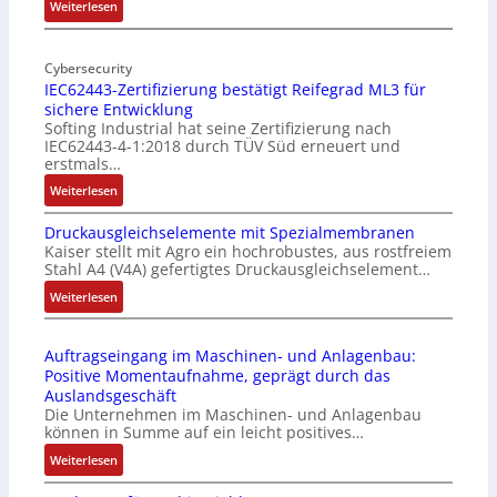
l
:
Weiterlesen
-
M
I
o
n
Cybersecurity
b
IEC62443-Zertifizierung bestätigt Reifegrad ML3 für
d
i
sichere Entwicklung
u
l
Softing Industrial hat seine Zertifizierung nach
s
f
IEC62443-4-1:2018 durch TÜV Süd erneuert und
t
u
erstmals…
r
n
:
Weiterlesen
i
k
I
e
m
Druckausgleichselemente mit Spezialmembranen
E
-
o
Kaiser stellt mit Agro ein hochrobustes, aus rostfreiem
C
P
d
Stahl A4 (V4A) gefertigtes Druckausgleichselement…
6
C
u
2
:
Weiterlesen
l
l
4
D
ä
e
4
r
s
b
Auftragseingang im Maschinen- und Anlagenbau:
3
u
s
r
Positive Momentaufnahme, geprägt durch das
-
c
t
i
Auslandsgeschäft
Z
k
s
n
Die Unternehmen im Maschinen- und Anlagenbau
e
a
i
g
können in Summe auf ein leicht positives…
r
u
c
e
:
Weiterlesen
t
s
h
n
A
i
g
f
4