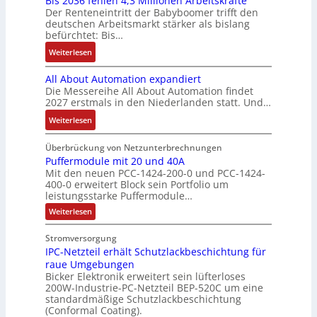
Bis 2036 fehlen 4,3 Millionen Arbeitskräfte
e
i
:
l
ä
c
Der Renteneintritt der Babyboomer trifft den
b
M
e
Q
u
f
deutschen Arbeitsmarkt stärker als bislang
C
r
o
b
2
n
t
befürchtet: Bis…
N
a
m
s
-
g
s
C
:
Weiterlesen
u
e
-
E
f
-
B
c
n
u
r
ü
All About Automation expandiert
S
i
h
t
n
g
h
Die Messereihe All About Automation findet
y
s
t
a
d
e
r
2027 erstmals in den Niederlanden statt. Und…
s
2
S
u
M
b
e
t
0
:
Weiterlesen
t
f
a
n
r
e
3
A
r
n
r
i
z
m
6
l
Überbrückung von Netzunterbrechnungen
u
a
k
s
u
e
f
l
Puffermodule mit 20 und 40A
k
h
e
s
m
Mit den neuen PCC-1424-200-0 und PCC-1424-
e
A
t
m
t
e
V
400-0 erweitert Block sein Portfolio um
h
b
u
e
i
b
o
leistungsstarke Puffermodule…
l
o
r
,
n
e
r
:
Weiterlesen
e
u
g
g
s
s
P
n
t
e
l
u
t
t
Stromversorgung
4
A
f
p
e
ä
a
IPC-Netzteil erhält Schutzlackbeschichtung für
f
,
u
r
i
t
e
n
raue Umgebungen
3
t
ä
t
r
i
d
Bicker Elektronik erweitert sein lüfterloses
m
M
o
g
e
g
200W-Industrie-PC-Netzteil BEP-520C um eine
d
o
i
m
t
r
standardmäßige Schutzlackbeschichtung
e
d
e
l
a
(Conformal Coating).
u
d
b
n
s