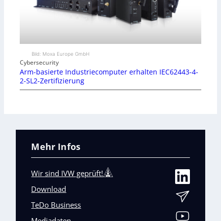
Bild: Moxa Europe GmbH
Cybersecurity
Arm-basierte Industriecomputer erhalten IEC62443-4-
2-SL2-Zertifizierung
Mehr Infos
Wir sind IVW geprüft!
Download
TeDo Business
Mediadaten