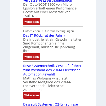
Verbesserte Lasertriangulation
a
n
e
e
n
Der OptoNCDT 5500 von Micro-
t
g
x
Epsilon erhält einen Performance-
E
A
t
a
Boost: Mit einer Messrate von
p
n
r
e
n
150kHz…
a
t
b
r
g
n
w
:
e
Weiterlesen
i
i
d
i
V
i
e
m
i
c
e
t
Hutschienen-PC für raue Bedingungen
l
M
e
k
r
s
Das IT-Rückgrat der Fabrik
o
a
r
Die Industrie ist ein Gewohnheitstier.
l
b
k
s
s
Sind Komponenten einmal
t
u
e
r
e
eingebaut, müssen sie jahrelang
c
n
s
ä
M
ihre…
h
g
s
f
u
i
:
Weiterlesen
e
t
l
n
D
r
e
t
e
Rose Systemtechnik-Geschäftsführer
a
t
i
n
zum Vorstand des VDMA Elektrische
s
e
t
Automation gewählt
-
I
L
u
Mathias Wolpiansky ist jetzt
u
T
a
r
Vorstands-Mitglied des VDMA-
n
-
s
Fachverbands Elektrische
n
d
R
e
Automation.
-
A
ü
r
K
:
Weiterlesen
n
c
t
i
R
l
k
r
t
Dassault Systèmes: Q2-Ergebnisse
o
a
g