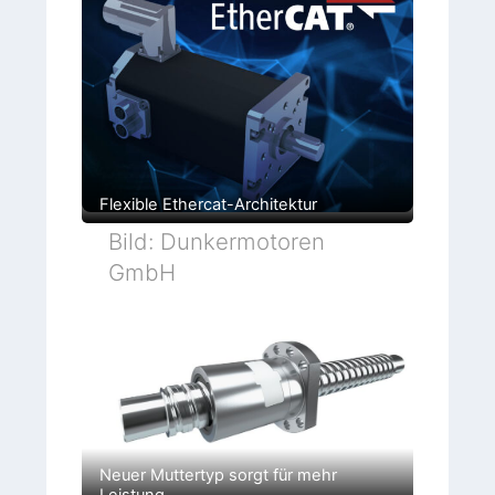
Flexible Ethercat-Architektur
Bild: Dunkermotoren
GmbH
Neuer Muttertyp sorgt für mehr
Leistung