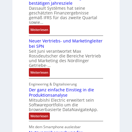
i
bestätigen Jahresziele
E
s
g
r
a
Dassault Systèmes hat seine
n
e
e
a
n
geschätzten Finanzergebnisse
c
S
n
t
gemäß IFRS für das zweite Quartal
g
o
y
b
sowie…
d
u
d
s
a
e
l
:
Weiterlesen
e
t
u
r
a
D
r
e
:
F
Neuer Vertriebs- und Marketingleiter
t
a
m
P
a
bei SPN
i
s
t
o
b
Seit Juni verantwortet Max
o
s
e
s
Rossdeutscher die Bereiche Vertrieb
r
n
a
c
und Marketing des Nördlinger
i
i
u
Getriebe-…
h
t
k
l
n
i
:
Weiterlesen
t
i
v
N
S
k
e
e
Engineering & Digitalisierung
y
-
M
u
Der ganz einfache Einstieg in die
s
G
o
Produktionsanalyse
e
t
e
Mitsubishi Electric erweitert sein
m
r
è
s
Softwareportfolio um die
e
V
m
browserbasierte DataNavigateApp.
c
n
e
e
h
:
Weiterlesen
t
r
s
D
ä
a
t
e
:
f
Mit dem Smartphone auslesbar
u
r
r
Q
t