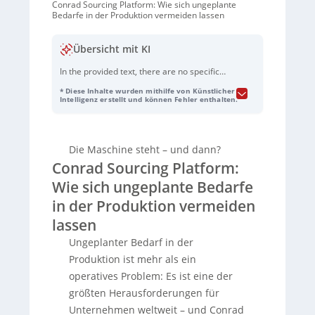
Conrad Sourcing Platform: Wie sich ungeplante
Bedarfe in der Produktion vermeiden lassen
Übersicht mit KI
In the provided text, there are no specific
product names mentioned that can be
* Diese Inhalte wurden mithilfe von Künstlicher
hyperlinked according to the given
Intelligenz erstellt und können Fehler enthalten.
instructions. The text primarily discusses
general concepts and company names
without specifying distinct product models
Die Maschine steht – und dann?
or software names. Therefore, the text
Conrad Sourcing Platform:
remains unchanged: Ungeplanter Bedarf in
der Produktion stellt eine große
Wie sich ungeplante Bedarfe
Herausforderung für Unternehmen dar, da
in der Produktion vermeiden
Maschinenausfälle häufig sind und
erhebliche finanzielle Verluste verursachen
lassen
können. Laut dem Value of Reliability Report
Ungeplanter Bedarf in der
von ABB erleiden 67 Prozent der
Industriebetriebe mindestens einen
Produktion ist mehr als ein
ungeplanten Ausfall pro Monat, was hohe
operatives Problem: Es ist eine der
Kosten zur Folge hat. Die Konrad Sourcing
größten Herausforderungen für
Plattform bietet Lösungen, um solchen
Unternehmen weltweit – und Conrad
Bedarfen vorzubeugen und effektiv zu