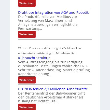
P
t
:
Weiterlesen
4
-
M
o
a
3
I
Drahtlose Integration von AGV und Robotik
a
s
n
-
n
Die Produktfamilie von Modibus zur
r
Z
i
d
t
Vernetzung von Maschinen- und
k
e
e
t
s
Anlagensteuerungen ermöglicht die
t
r
Fernwartung…
g
i
ü
s
t
r
o
b
:
Weiterlesen
t
i
a
D
n
e
a
f
t
r
s
r
r
i
i
Warum Prozessmodellierung der Schlüssel zur
a
m
w
t
z
o
h
echten Automatisierung im Mittelstand ist
f
e
a
i
n
KI braucht Struktur
t
ü
s
c
e
i
Vom Auftragseingang bis zur Fertigung
l
r
s
h
r
n
durchlaufen Bestellungen zahlreiche ERP-
o
m
Schritte – Datenerfassung, Materialprüfung,
u
u
u
F
s
u
Kapazitätsplanung.…
n
a
n
n
e
l
g
n
:
Weiterlesen
g
g
I
t
b
u
K
u
n
i
e
c
Bis 2036 fehlen 4,3 Millionen Arbeitskräfte
I
t
n
v
Der Renteneintritt der Babyboomer trifft
s
C
b
e
d
a
den deutschen Arbeitsmarkt stärker als
t
N
r
g
bislang befürchtet: Bis…
Z
r
ä
C
a
r
i
u
t
:
Weiterlesen
-
u
a