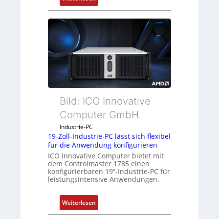
D
r
u
c
k
a
u
s
g
Bild: ICO Innovative
l
e
Computer GmbH
i
Industrie-PC
c
19-Zoll-Industrie-PC lässt sich flexibel
h
für die Anwendung konfigurieren
s
ICO Innovative Computer bietet mit
e
dem Controlmaster 1785 einen
konfigurierbaren 19“-Industrie-PC für
l
leistungsintensive Anwendungen.
e
m
:
Weiterlesen
e
1
n