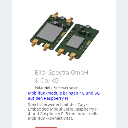
9
t
-
e
Z
m
o
i
l
t
l
S
-
p
I
e
n
z
d
i
u
a
s
l
Bild: Spectra GmbH
t
m
& Co. KG
r
e
i
m
Industrielle Kommunikation
e
Mobilfunkmodule bringen 4G und 5G
b
auf den Raspberry Pi
-
r
Spectra erweitert mit der Calyx
P
a
Embedded Modul Serie Raspberry Pi
C
n
4 und Raspberry Pi 5 um industrielle
l
e
Mobilfunkkonnektivität.
ä
n