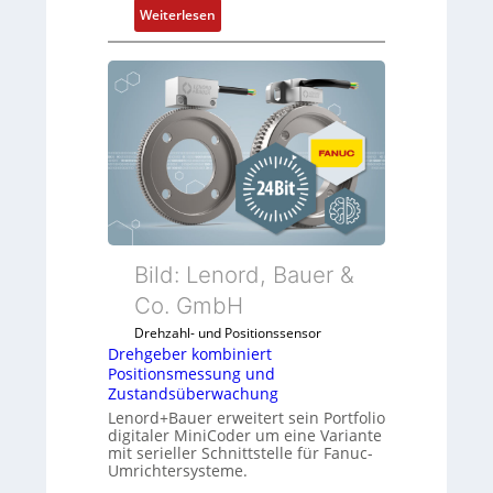
s
:
Weiterlesen
s
M
t
o
s
b
i
i
c
l
h
f
f
u
l
n
e
k
x
m
i
o
Bild: Lenord, Bauer &
b
d
Co. GmbH
e
u
l
Drehzahl- und Positionssensor
l
f
Drehgeber kombiniert
e
ü
Positionsmessung und
b
Zustandsüberwachung
r
r
Lenord+Bauer erweitert sein Portfolio
d
i
digitaler MiniCoder um eine Variante
i
mit serieller Schnittstelle für Fanuc-
n
e
Umrichtersysteme.
g
A