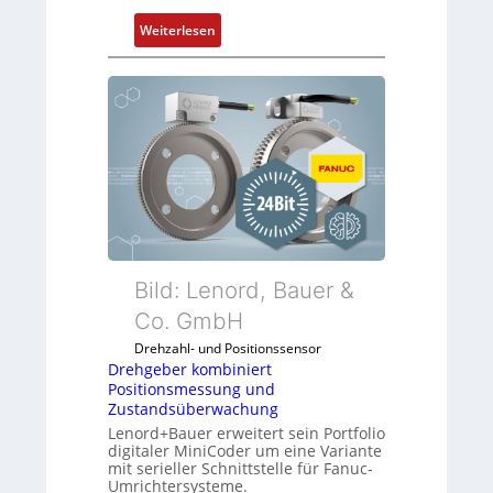
e
n
:
n
Weiterlesen
w
D
4
e
r
G
n
e
u
d
h
n
u
g
d
n
e
5
g
b
G
k
e
a
o
r
u
n
k
f
f
o
d
Bild: Lenord, Bauer &
i
m
e
Co. GmbH
g
b
n
u
Drehzahl- und Positionssensor
i
R
r
Drehgeber kombiniert
n
a
i
Positionsmessung und
i
s
Zustandsüberwachung
e
e
p
Lenord+Bauer erweitert sein Portfolio
r
r
b
digitaler MiniCoder um eine Variante
e
mit serieller Schnittstelle für Fanuc-
t
e
n
Umrichtersysteme.
P
r