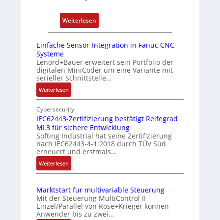
o
r
:
s
y
Weiterlesen
D
i
P
r
t
i
Einfache Sensor-Integration in Fanuc CNC-
e
i
Systeme
h
o
Lenord+Bauer erweitert sein Portfolio der
digitalen MiniCoder um eine Variante mit
g
n
serieller Schnittstelle…
e
s
:
Weiterlesen
b
m
E
e
e
i
Cybersecurity
r
s
n
IEC62443-Zertifizierung bestätigt Reifegrad
k
s
ML3 für sichere Entwicklung
f
o
u
Softing Industrial hat seine Zertifizierung
a
nach IEC62443-4-1:2018 durch TÜV Süd
m
n
c
erneuert und erstmals…
b
g
h
:
Weiterlesen
i
u
e
I
S
n
n
E
e
i
d
Marktstart für multivariable Steuerung
C
n
e
Z
Mit der Steuerung MultiControl II
6
s
r
u
Einzel/Parallel von Rose+Krieger können
2
o
Anwender bis zu zwei…
t
s
4
r