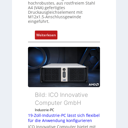
hochrobustes, aus rostfreiem Stahl
A4 (V4A) gefertigtes
Druckausgleichselement mit
M12x1.5-Anschlussgewinde
eingeführt.
:
Weiterlesen
D
r
u
c
k
a
u
s
g
Bild: ICO Innovative
l
e
Computer GmbH
i
Industrie-PC
c
19-Zoll-Industrie-PC lässt sich flexibel
h
für die Anwendung konfigurieren
s
ICO Innovative Computer bietet mit