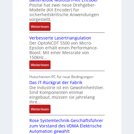
o
r
i
t
Posital hat zwei neue Drehgeber-
g
r
m
s
l
Modelle (Kit Encoder) für
i
a
a
i
l
sicherheitskritische Anwendungen
k
g
t
vorgestellt.
c
i
s
i
h
o
:
Weiterlesen
e
o
e
n
B
i
n
r
e
Verbesserte Lasertriangulation
a
n
e
e
n
Der OptoNCDT 5500 von Micro-
t
g
x
Epsilon erhält einen Performance-
E
A
t
a
Boost: Mit einer Messrate von
p
n
r
e
n
150kHz…
a
t
b
r
g
n
w
:
e
Weiterlesen
i
i
d
i
V
i
e
m
i
c
e
t
Hutschienen-PC für raue Bedingungen
l
M
e
k
r
s
Das IT-Rückgrat der Fabrik
o
a
r
Die Industrie ist ein Gewohnheitstier.
l
b
k
s
s
Sind Komponenten einmal
t
u
e
r
e
eingebaut, müssen sie jahrelang
c
n
s
ä
M
ihre…
h
g
s
f
u
i
:
Weiterlesen
e
t
l
n
D
r
e
t
e
Rose Systemtechnik-Geschäftsführer
a
t
i
n
zum Vorstand des VDMA Elektrische
s
e
t
Automation gewählt
-
I
L