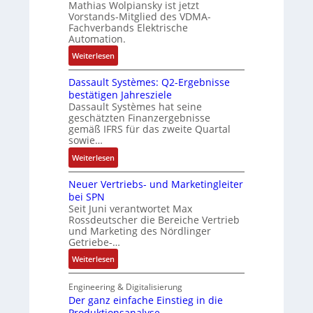
u
Mathias Wolpiansky ist jetzt
u
T
a
r
Vorstands-Mitglied des VDMA-
n
-
s
Fachverbands Elektrische
n
d
R
e
Automation.
-
A
ü
r
K
:
Weiterlesen
n
c
t
i
R
l
k
r
t
Dassault Systèmes: Q2-Ergebnisse
o
a
g
i
bestätigen Jahresziele
E
s
g
r
a
Dassault Systèmes hat seine
n
e
e
a
n
geschätzten Finanzergebnisse
c
S
n
t
gemäß IFRS für das zweite Quartal
g
o
y
b
sowie…
d
u
d
s
a
e
l
:
Weiterlesen
e
t
u
r
a
D
r
e
:
F
Neuer Vertriebs- und Marketingleiter
t
a
m
P
a
bei SPN
i
s
t
o
b
Seit Juni verantwortet Max
o
s
e
s
Rossdeutscher die Bereiche Vertrieb
r
n
a
c
und Marketing des Nördlinger
i
i
u
Getriebe-…
h
t
k
l
n
i
:
Weiterlesen
t
i
v
N
S
k
e
e
Engineering & Digitalisierung
y
-
M
u
Der ganz einfache Einstieg in die
s
G
o
Produktionsanalyse
e