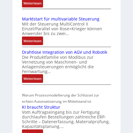
:
Weiterlesen
i
u
e
I
S
n
n
E
e
i
d
Marktstart für multivariable Steuerung
C
n
e
Z
Mit der Steuerung MultiControl II
6
s
r
u
Einzel/Parallel von Rose+Krieger können
2
o
Anwender bis zu zwei…
t
s
4
r
P
t
:
Weiterlesen
4
-
M
o
a
3
I
Drahtlose Integration von AGV und Robotik
a
s
n
-
n
Die Produktfamilie von Modibus zur
r
Z
i
d
t
Vernetzung von Maschinen- und
k
e
e
t
s
Anlagensteuerungen ermöglicht die
t
r
Fernwartung…
g
i
ü
s
t
r
o
b
:
Weiterlesen
t
i
a
D
n
e
a
f
t
r
s
r
r
i
i
Warum Prozessmodellierung der Schlüssel zur
a
m
w
t
z
o
h
echten Automatisierung im Mittelstand ist
f
e
a
i
n
KI braucht Struktur
t
ü
s
c
e
i
Vom Auftragseingang bis zur Fertigung
l
r
s
h
r
n
durchlaufen Bestellungen zahlreiche ERP-
o
m
Schritte – Datenerfassung, Materialprüfung,
u
u
u
F
s
u
Kapazitätsplanung.…
n
a
n
n
e
l
g
n