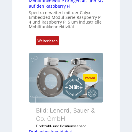
Mobilfunkmodule bringen 4G und 5G
b
auf den Raspberry Pi
-
r
Spectra erweitert mit der Calyx
P
a
Embedded Modul Serie Raspberry Pi
C
n
4 und Raspberry Pi 5 um industrielle
l
e
Mobilfunkkonnektivität.
ä
n
s
:
Weiterlesen
s
M
t
o
s
b
i
i
c
l
h
f
f
u
l
n
e
k
x
m
i
o
Bild: Lenord, Bauer &
b
d
Co. GmbH
e
u
l
Drehzahl- und Positionssensor
l
f
Drehgeber kombiniert