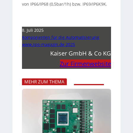
von IP66/IP68 (0,5bar/1h) bzw. IP69/IP6K9K.
8. Juli 2025
Komponenten für die Automatisierung
www.sps-magazin.de 2025
Kaiser GmbH & Co KG
Zur Firmenwebsite
MEHR ZUM THEMA