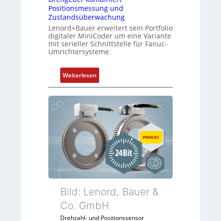
e
ü
Positionsmessung und
b
Zustandsüberwachung
r
r
Lenord+Bauer erweitert sein Portfolio
d
i
digitaler MiniCoder um eine Variante
i
mit serieller Schnittstelle für Fanuc-
n
e
Umrichtersysteme.
g
A
e
n
:
n
Weiterlesen
w
D
4
e
r
G
n
e
u
d
h
n
u
g
d
n
e
5
g
b
G
k
e
a
o
r
u
n
k
f
f
o
d
Bild: Lenord, Bauer &
i
m
e
Co. GmbH
g
b
n
u
Drehzahl- und Positionssensor
i
R