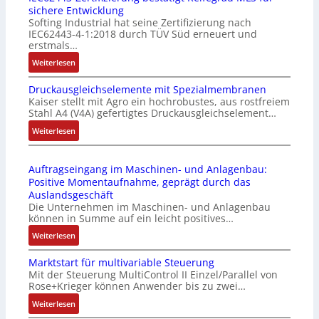
sichere Entwicklung
u
l
Softing Industrial hat seine Zertifizierung nach
s
f
IEC62443-4-1:2018 durch TÜV Süd erneuert und
t
u
erstmals…
r
n
:
Weiterlesen
i
k
I
e
m
Druckausgleichselemente mit Spezialmembranen
E
-
o
Kaiser stellt mit Agro ein hochrobustes, aus rostfreiem
C
P
d
Stahl A4 (V4A) gefertigtes Druckausgleichselement…
6
C
u
2
:
Weiterlesen
l
l
4
D
ä
e
4
r
s
b
Auftragseingang im Maschinen- und Anlagenbau:
3
u
s
r
Positive Momentaufnahme, geprägt durch das
-
c
t
i
Auslandsgeschäft
Z
k
s
n
Die Unternehmen im Maschinen- und Anlagenbau
e
a
i
g
können in Summe auf ein leicht positives…
r
u
c
e
:
Weiterlesen
t
s
h
n
A
i
g
f
4
Marktstart für multivariable Steuerung
u
f
l
l
G
Mit der Steuerung MultiControl II Einzel/Parallel von
f
i
e
e
u
Rose+Krieger können Anwender bis zu zwei…
t
z
i
x
n
r
:
Weiterlesen
i
c
i
d
a
M
e