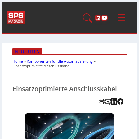
LinkedIn
YouTube
NEUHEITEN
Home
»
Komponenten für die Automatisierung
»
Einsatzoptimierte Anschlusskabel
Einsatzoptimierte Anschlusskabel