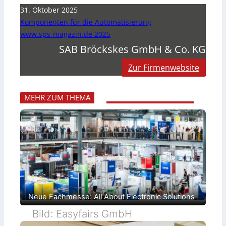
31. Oktober 2025
Komponenten für die Automatisierung
www.sps-magazin.de 2025
SAB Bröckskes GmbH & Co. KG
Zur Firmenwebsite
MEHR ZUM THEMA
Neue Fachmesse: All About Electronic Solutions
Bild: Easyfairs GmbH