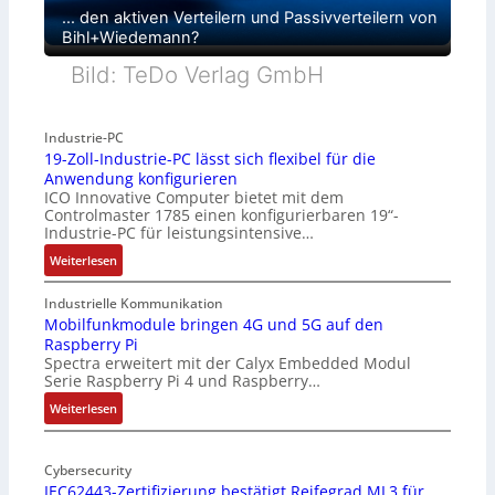
… den aktiven Verteilern und Passivverteilern von
Bihl+Wiedemann?
Bild: TeDo Verlag GmbH
Industrie-PC
19-Zoll-Industrie-PC lässt sich flexibel für die
Anwendung konfigurieren
ICO Innovative Computer bietet mit dem
Controlmaster 1785 einen konfigurierbaren 19“-
Industrie-PC für leistungsintensive…
:
Weiterlesen
1
9
Industrielle Kommunikation
-
Mobilfunkmodule bringen 4G und 5G auf den
Raspberry Pi
Z
Spectra erweitert mit der Calyx Embedded Modul
o
Serie Raspberry Pi 4 und Raspberry…
l
l
:
Weiterlesen
-
M
I
o
n
Cybersecurity
b
IEC62443-Zertifizierung bestätigt Reifegrad ML3 für
d
i