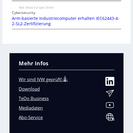
Bild: Moxa Europe GmbH
Cybersecurity
Arm-basierte Industriecomputer erhalten IEC62443-4-
2-SL2-Zertifizierung
Mehr Infos
Wir sind IVW geprüft!
Download
TeDo Business
Mediadaten
Abo-Service