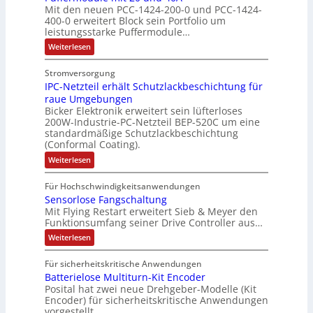
m
Mit den neuen PCC-1424-200-0 und PCC-1424-
e
A
t
m
t
e
V
400-0 erweitert Block sein Portfolio um
h
b
u
e
i
b
o
leistungsstarke Puffermodule…
l
o
r
,
n
e
r
:
Weiterlesen
e
u
g
g
s
s
P
n
t
e
l
u
t
t
Stromversorgung
4
A
f
p
e
ä
a
IPC-Netzteil erhält Schutzlackbeschichtung für
f
,
u
r
i
t
e
n
raue Umgebungen
3
t
ä
t
r
i
d
Bicker Elektronik erweitert sein lüfterloses
m
M
o
g
e
g
200W-Industrie-PC-Netzteil BEP-520C um eine
d
o
i
m
t
r
standardmäßige Schutzlackbeschichtung
e
d
e
l
a
(Conformal Coating).
u
d
b
n
s
l
l
t
u
e
:
J
Weiterlesen
V
e
i
i
I
r
i
a
m
D
P
o
o
i
c
S
Für Hochschwindigkeitsanwendungen
h
C
M
t
n
n
h
P
Sensorlose Fangschaltung
-
r
A
2
e
N
e
Mit Flying Restart erweitert Sieb & Meyer den
d
N
0
e
E
e
Funktionsumfang seiner Drive Controller aus…
n
x
u
a
s
t
l
n
A
p
:
s
z
Weiterlesen
z
e
d
S
t
r
a
A
4
i
k
e
e
b
n
0
Für sicherheitskritische Anwendungen
u
e
n
i
t
A
e
d
Batterielose Multiturn-Kit Encoder
s
l
s
l
r
o
e
i
Posital hat zwei neue Drehgeber-Modelle (Kit
i
l
e
i
r
r
Encoder) für sicherheitskritische Anwendungen
t
e
a
l
h
s
vorgestellt.