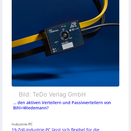
Bild: TeDo Verlag GmbH
… den aktiven Verteilern und Passivverteilern von
Bihl+Wiedemann?
Industrie-PC
19-Zoll-Industrie-PC lässt sich flexibel für die