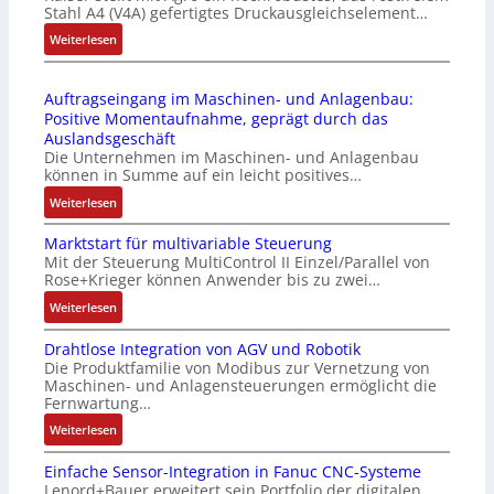
d
Stahl A4 (V4A) gefertigtes Druckausgleichselement…
6
C
u
2
:
Weiterlesen
l
l
4
D
ä
e
4
r
s
b
Auftragseingang im Maschinen- und Anlagenbau:
3
u
s
r
Positive Momentaufnahme, geprägt durch das
-
c
t
i
Auslandsgeschäft
Z
k
s
n
Die Unternehmen im Maschinen- und Anlagenbau
e
a
i
g
können in Summe auf ein leicht positives…
r
u
c
e
:
Weiterlesen
t
s
h
n
A
i
g
f
4
Marktstart für multivariable Steuerung
u
f
l
l
G
Mit der Steuerung MultiControl II Einzel/Parallel von
f
i
e
e
u
Rose+Krieger können Anwender bis zu zwei…
t
z
i
x
n
r
:
Weiterlesen
i
c
i
d
a
M
e
h
b
5
Drahtlose Integration von AGV und Robotik
g
a
r
s
e
G
Die Produktfamilie von Modibus zur Vernetzung von
s
r
u
e
l
a
Maschinen- und Anlagensteuerungen ermöglicht die
e
k
n
l
f
u
Fernwartung…
i
t
g
e
ü
f
:
Weiterlesen
n
s
b
m
r
d
D
g
t
e
e
d
e
Einfache Sensor-Integration in Fanuc CNC-Systeme
r
a
a
s
n
i
n
Lenord+Bauer erweitert sein Portfolio der digitalen
a