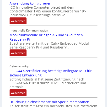
Anwendung konfigurieren
ICO Innovative Computer bietet mit dem
Controlmaster 1785 einen konfigurierbaren 19“-
Industrie-PC für leistungsintensive…
:
Weiterlesen
1
9
Industrielle Kommunikation
-
Mobilfunkmodule bringen 4G und 5G auf den
Raspberry Pi
Z
Spectra erweitert mit der Calyx Embedded Modul
o
Serie Raspberry Pi 4 und Raspberry…
l
l
:
Weiterlesen
-
M
I
o
n
Cybersecurity
b
IEC62443-Zertifizierung bestätigt Reifegrad ML3 für
d
i
sichere Entwicklung
u
l
Softing Industrial hat seine Zertifizierung nach
s
f
IEC62443-4-1:2018 durch TÜV Süd erneuert und
t
u
erstmals…
r
n
:
Weiterlesen
i
k
I
e
m
Druckausgleichselemente mit Spezialmembranen
E
-
o
Kaiser stellt mit Agro ein hochrobustes, aus rostfreiem
C
P