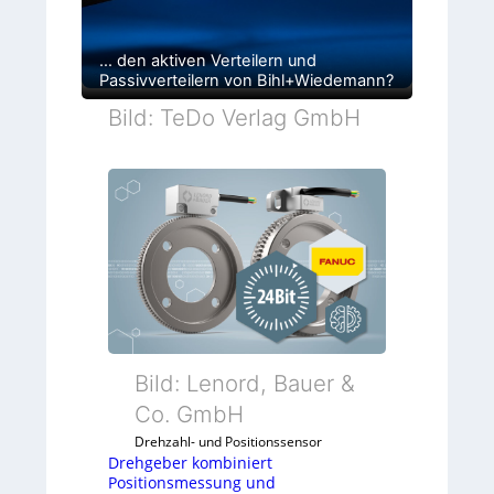
… den aktiven Verteilern und
Passivverteilern von Bihl+Wiedemann?
Bild: TeDo Verlag GmbH
Bild: Lenord, Bauer &
Co. GmbH
Drehzahl- und Positionssensor
Drehgeber kombiniert
Positionsmessung und