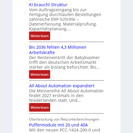
e
e
r
KI braucht Struktur
a
è
g
s
M
V
Vom Auftragseingang bis zur
n
m
c
o
Fertigung durchlaufen Bestellungen
e
u
e
h
zahlreiche ERP-Schritte –
m
r
c
s
Datenerfassung, Materialprüfung,
ä
e
t
C
:
Kapazitätsplanung.…
f
n
r
N
Q
t
:
t
Weiterlesen
i
C
2
s
K
a
e
-
-
f
Bis 2036 fehlen 4,3 Millionen
I
u
b
S
E
ü
Arbeitskräfte
b
f
s
y
r
Der Renteneintritt der Babyboomer
h
r
n
-
s
g
trifft den deutschen Arbeitsmarkt
r
a
a
u
t
stärker als bislang befürchtet: Bis…
e
e
u
h
n
e
b
:
r
Weiterlesen
c
m
d
m
n
B
z
h
e
M
e
i
All About Automation expandiert
i
u
t
,
a
s
Die Messereihe All About Automation
s
m
S
g
r
findet 2027 erstmals in den
s
2
V
t
e
k
Niederlanden statt. Und…
e
0
o
r
p
e
b
:
Weiterlesen
3
r
u
r
t
e
A
6
s
k
ä
i
s
l
Überbrückung von Netzunterbrechnungen
f
t
t
g
n
t
l
Puffermodule mit 20 und 40A
e
a
u
t
g
ä
Mit den neuen PCC-1424-200-0 und
A
h
n
r
d
l