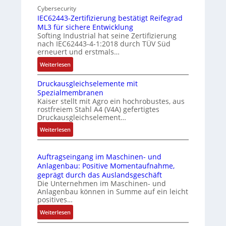
n
Cybersecurity
b
E
IEC62443-Zertifizierung bestätigt Reifegrad
d
i
d
ML3 für sichere Entwicklung
u
l
g
Softing Industrial hat seine Zertifizierung
s
f
e
nach IEC62443-4-1:2018 durch TÜV Süd
t
u
erneuert und erstmals…
r
n
:
Weiterlesen
i
k
I
e
m
Druckausgleichselemente mit
E
-
o
Spezialmembranen
C
P
d
Kaiser stellt mit Agro ein hochrobustes, aus
6
C
u
rostfreiem Stahl A4 (V4A) gefertigtes
2
l
l
Druckausgleichselement…
4
ä
e
:
Weiterlesen
4
s
b
D
3
s
r
r
-
t
i
Auftragseingang im Maschinen- und
u
Z
s
n
Anlagenbau: Positive Momentaufnahme,
c
e
i
g
geprägt durch das Auslandsgeschäft
k
r
c
e
Die Unternehmen im Maschinen- und
a
t
h
Anlagenbau können in Summe auf ein leicht
n
u
i
positives…
f
4
s
f
l
G
:
Weiterlesen
g
i
e
u
A
l