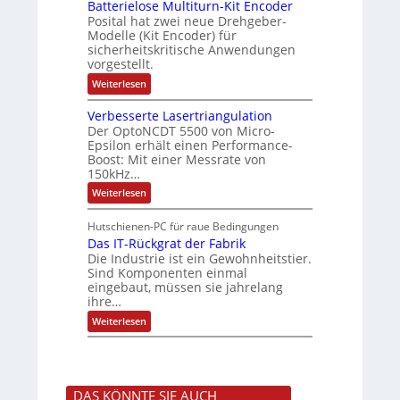
e
Batterielose Multiturn-Kit Encoder
s
r
ä
a
o
Posital hat zwei neue Drehgeber-
h
r
f
Modelle (Kit Encoder) für
t
ä
l
sicherheitskritische Anwendungen
t
i
l
o
vorgestellt.
t
s
e
o
S
e
:
Weiterlesen
n
c
F
B
g
h
a
a
Verbesserte Lasertriangulation
u
n
e
t
t
Der OptoNCDT 5500 von Micro-
g
t
w
z
s
Epsilon erhält einen Performance-
e
ä
l
c
Boost: Mit einer Messrate von
r
a
h
h
i
150kHz…
c
a
e
l
k
:
l
Weiterlesen
l
b
t
V
t
o
e
e
u
s
Hutschienen-PC für raue Bedingungen
s
r
n
e
c
Das IT-Rückgrat der Fabrik
b
g
M
h
e
Die Industrie ist ein Gewohnheitstier.
u
i
s
l
Sind Komponenten einmal
c
s
t
eingebaut, müssen sie jahrelang
h
e
i
ihre…
t
r
t
u
t
:
u
Weiterlesen
n
e
D
r
g
L
a
n
f
a
s
-
ü
s
I
K
r
e
T
i
r
r
DAS KÖNNTE SIE AUCH
-
t