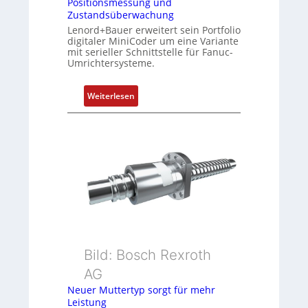
Positionsmessung und
i
Zustandsüberwachung
e
Lenord+Bauer erweitert sein Portfolio
r
digitaler MiniCoder um eine Variante
mit serieller Schnittstelle für Fanuc-
t
Umrichtersysteme.
P
o
:
s
Weiterlesen
D
i
r
t
e
i
h
o
g
n
e
s
b
m
e
e
r
s
k
s
Bild: Bosch Rexroth
o
u
m
n
AG
b
g
Neuer Muttertyp sorgt für mehr
i
u
Leistung