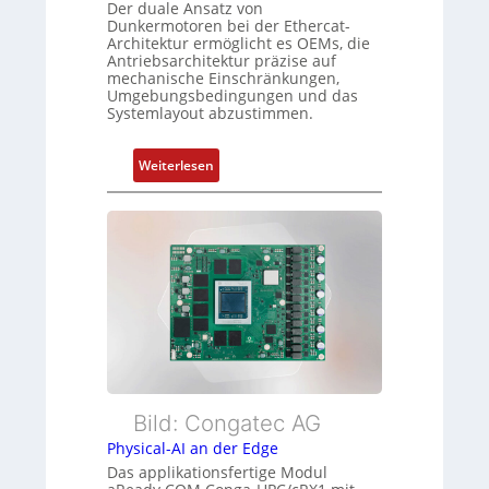
Der duale Ansatz von
o
n
Dunkermotoren bei der Ethercat-
r
Architektur ermöglicht es OEMs, die
d
Antriebsarchitektur präzise auf
g
Z
mechanische Einschränkungen,
t
u
Umgebungsbedingungen und das
f
Systemlayout abzustimmen.
s
ü
t
r
a
:
Weiterlesen
m
n
F
e
d
l
h
s
e
r
ü
x
L
b
i
e
e
b
i
r
l
s
w
e
t
a
E
u
c
t
n
h
h
Bild: Congatec AG
g
u
e
Physical-AI an der Edge
n
r
Das applikationsfertige Modul
g
c