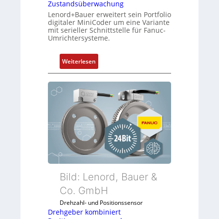
Zustandsüberwachung
Lenord+Bauer erweitert sein Portfolio
digitaler MiniCoder um eine Variante
mit serieller Schnittstelle für Fanuc-
Umrichtersysteme.
:
Weiterlesen
D
r
e
h
g
e
b
e
r
k
o
Bild: Lenord, Bauer &
m
Co. GmbH
b
Drehzahl- und Positionssensor
i
Drehgeber kombiniert
n