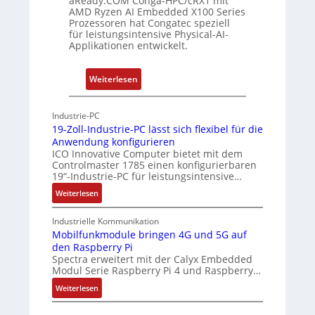
aReady.COM Conga-HPC/cRX1 mit
AMD Ryzen AI Embedded X100 Series
a
Prozessoren hat Congatec speziell
t
für leistungsintensive Physical-AI-
-
Applikationen entwickelt.
A
r
:
Weiterlesen
c
P
h
h
Industrie-PC
i
y
19-Zoll-Industrie-PC lässt sich flexibel für die
t
s
Anwendung konfigurieren
e
i
ICO Innovative Computer bietet mit dem
k
Controlmaster 1785 einen konfigurierbaren
c
t
19“-Industrie-PC für leistungsintensive…
a
u
:
Weiterlesen
l
r
1
-
9
Industrielle Kommunikation
A
-
Mobilfunkmodule bringen 4G und 5G auf
I
den Raspberry Pi
Z
a
Spectra erweitert mit der Calyx Embedded
o
Modul Serie Raspberry Pi 4 und Raspberry…
n
l
d
l
:
Weiterlesen
e
-
M
I
o
r