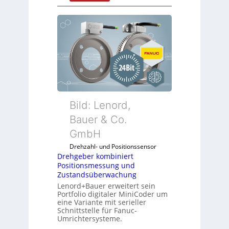
D
r
e
h
g
e
b
e
r
k
Bild: Lenord,
o
Bauer & Co.
m
GmbH
b
i
Drehzahl- und Positionssensor
n
Drehgeber kombiniert
Positionsmessung und
i
Zustandsüberwachung
e
Lenord+Bauer erweitert sein
r
Portfolio digitaler MiniCoder um
t
eine Variante mit serieller
P
Schnittstelle für Fanuc-
Umrichtersysteme.
o