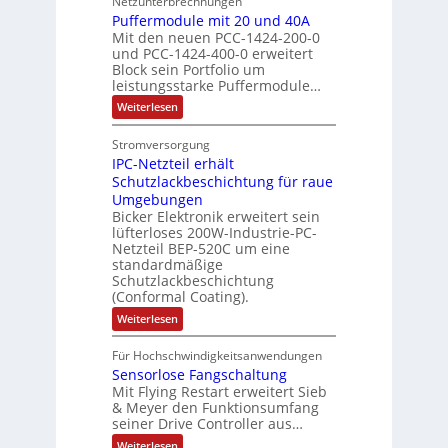
Netzunterbrechnungen
r
d
e
h
A
i
h
Puffermodule mit 20 und 40A
e
i
d
b
Mit den neuen PCC-1424-200-0
g
l
s
t
a
und PCC-1424-400-0 erweitert
o
e
e
V
Block sein Portfolio um
e
s
u
n
n
D
leistungsstarke Puffermodule…
r
A
t
J
4
M
:
b
Weiterlesen
u
A
a
,
P
A
e
s
u
h
3
u
E
Stromversorgung
i
l
f
t
r
M
l
IPC-Netzteil erhält
f
S
a
o
e
i
e
e
Schutzlackbeschichtung für raue
P
n
m
s
l
r
k
Umgebungen
N
d
m
a
z
l
Bicker Elektronik erweitert sein
t
o
s
t
i
i
lüfterloses 200W-Industrie-PC-
d
r
g
i
u
e
o
Netzteil BEP-520C um eine
i
e
l
o
standardmäßige
l
n
s
e
s
Schutzlackbeschichtung
n
e
e
m
c
(Conformal Coating).
c
e
i
n
h
t
h
:
Weiterlesen
x
A
e
2
I
ä
p
r
0
P
A
f
Für Hochschwindigkeitsanwendungen
a
u
C
b
u
n
t
Sensorlose Fangschaltung
-
n
e
d
t
N
Mit Flying Restart erweitert Sieb
d
i
4
e
o
& Meyer den Funktionsumfang
0
i
t
t
seiner Drive Controller aus…
m
A
z
e
s
t
a
:
Weiterlesen