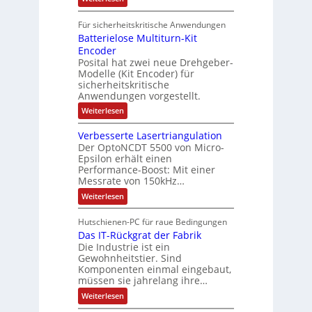
r
k
e
S
t
i
t
e
r
i
Für sicherheitskritische Anwendungen
l
n
ä
e
Batterielose Multiturn-Kit
o
s
f
r
o
Encoder
n
h
r
t
Posital hat zwei neue Drehgeber-
g
ä
l
e
Modelle (Kit Encoder) für
l
o
e
sicherheitskritische
t
s
w
S
Anwendungen vorgestellt.
e
ä
c
F
:
Weiterlesen
h
a
h
B
u
n
l
a
t
g
Verbesserte Lasertriangulation
t
t
z
s
Der OptoNCDT 5500 von Micro-
t
l
c
Epsilon erhält einen
e
a
h
Performance-Boost: Mit einer
r
c
a
i
Messrate von 150kHz…
k
l
e
b
t
:
Weiterlesen
l
e
u
V
o
s
n
e
s
c
Hutschienen-PC für raue Bedingungen
g
r
e
h
Das IT-Rückgrat der Fabrik
b
M
i
e
Die Industrie ist ein
u
c
s
l
Gewohnheitstier. Sind
h
s
t
Komponenten einmal eingebaut,
t
e
i
müssen sie jahrelang ihre…
u
r
t
n
t
:
u
Weiterlesen
g
e
D
r
f