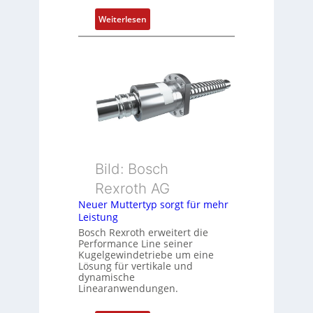
s
i
:
Weiterlesen
t
D
i
r
o
e
n
h
s
g
m
e
e
b
s
e
s
r
u
k
Bild: Bosch
n
o
Rexroth AG
g
m
Neuer Muttertyp sorgt für mehr
u
b
Leistung
n
i
Bosch Rexroth erweitert die
d
n
Performance Line seiner
Z
i
Kugelgewindetriebe um eine
u
Lösung für vertikale und
e
dynamische
s
r
Linearanwendungen.
t
t
a
P