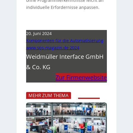
ohne Programmierkenntnisse leicht an
individuelle Erfordernisse anpassen.
20. Juni 2024
Komponenten für die Automatisierung
www.sps-magazin.de 2024
Weidmüller Interface GmbH
& Co. KG
Zur Firmenwebsite
MEHR ZUM THEMA