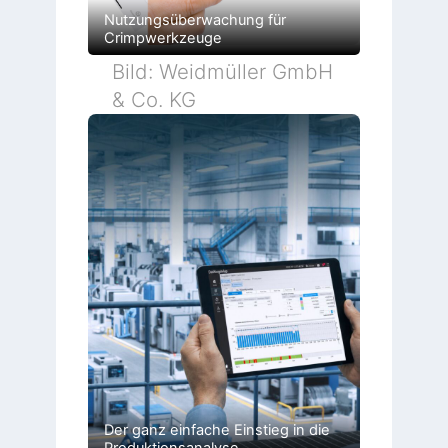
Nutzungsüberwachung für
Crimpwerkzeuge
Bild: Weidmüller GmbH
& Co. KG
Der ganz einfache Einstieg in die
Produktionsanalyse