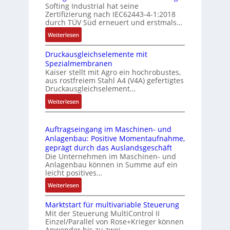
Softing Industrial hat seine
f
t
Zertifizierung nach IEC62443-4-1:2018
u
r
durch TÜV Süd erneuert und erstmals…
n
i
:
Weiterlesen
k
e
I
m
-
Druckausgleichselemente mit
E
o
P
Spezialmembranen
C
d
C
Kaiser stellt mit Agro ein hochrobustes,
6
u
l
aus rostfreiem Stahl A4 (V4A) gefertigtes
2
l
ä
Druckausgleichselement…
4
e
s
:
Weiterlesen
4
b
s
D
3
r
t
r
-
i
s
Auftragseingang im Maschinen- und
u
Z
n
i
Anlagenbau: Positive Momentaufnahme,
c
e
g
c
geprägt durch das Auslandsgeschäft
k
r
e
h
Die Unternehmen im Maschinen- und
a
t
Anlagenbau können in Summe auf ein
n
f
u
i
leicht positives…
4
l
s
f
G
e
:
Weiterlesen
g
i
u
x
A
l
z
n
i
Marktstart für multivariable Steuerung
u
e
i
Mit der Steuerung MultiControl II
d
b
f
i
e
Einzel/Parallel von Rose+Krieger können
5
e
t
c
Anwender bis zu zwei…
r