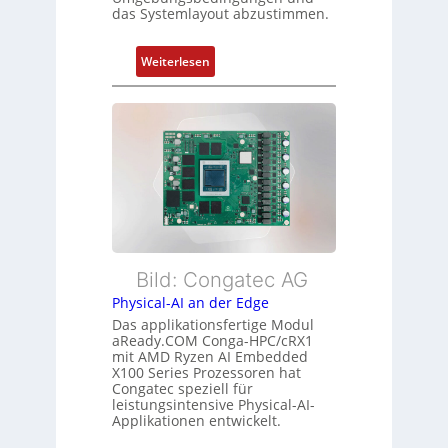
ü
das Systemlayout abzustimmen.
t
r
a
m
n
:
Weiterlesen
e
d
F
h
s
l
r
ü
e
L
b
x
e
e
i
i
r
b
s
w
l
t
a
e
u
c
E
n
h
t
Bild: Congatec AG
g
u
h
Physical-AI an der Edge
n
e
Das applikationsfertige Modul
g
r
aReady.COM Conga-HPC/cRX1
c
mit AMD Ryzen AI Embedded
X100 Series Prozessoren hat
a
Congatec speziell für
t
leistungsintensive Physical-AI-
-
Applikationen entwickelt.
A