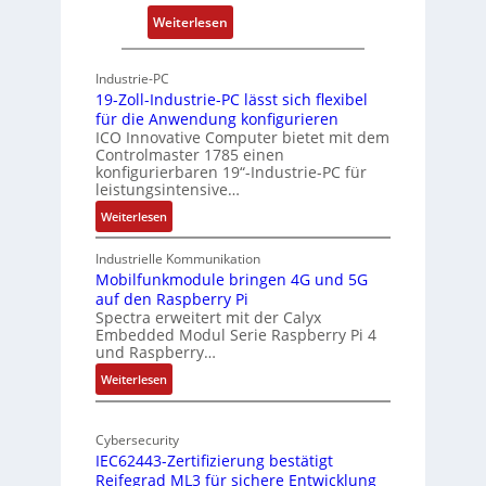
r
:
Weiterlesen
c
P
h
h
Industrie-PC
i
y
19-Zoll-Industrie-PC lässt sich flexibel
t
s
für die Anwendung konfigurieren
e
i
ICO Innovative Computer bietet mit dem
k
Controlmaster 1785 einen
c
konfigurierbaren 19“-Industrie-PC für
t
a
leistungsintensive…
u
l
:
Weiterlesen
r
-
1
A
9
Industrielle Kommunikation
I
-
Mobilfunkmodule bringen 4G und 5G
a
auf den Raspberry Pi
Z
Spectra erweitert mit der Calyx
n
o
Embedded Modul Serie Raspberry Pi 4
l
d
und Raspberry…
l
e
:
Weiterlesen
-
r
M
I
E
o
n
d
Cybersecurity
b
d
g
IEC62443-Zertifizierung bestätigt
i
u
e
Reifegrad ML3 für sichere Entwicklung
l
s