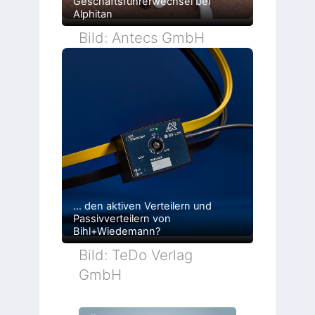
Geschäftsführerwechsel bei
Alphitan
Bild: Antecs GmbH
… den aktiven Verteilern und
Passivverteilern von
Bihl+Wiedemann?
Bild: TeDo Verlag
GmbH