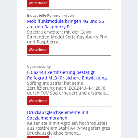
:
Weiterlesen
r
-
1
A
9
Industrielle Kommunikation
I
-
Mobilfunkmodule bringen 4G und 5G
a
auf den Raspberry Pi
Z
Spectra erweitert mit der Calyx
n
o
Embedded Modul Serie Raspberry Pi 4
l
d
und Raspberry…
l
e
:
Weiterlesen
-
r
M
I
E
o
n
d
Cybersecurity
b
d
g
IEC62443-Zertifizierung bestätigt
i
u
e
Reifegrad ML3 für sichere Entwicklung
l
s
Softing Industrial hat seine
f
t
Zertifizierung nach IEC62443-4-1:2018
u
r
durch TÜV Süd erneuert und erstmals…
n
i
:
Weiterlesen
k
e
I
m
-
Druckausgleichselemente mit
E
o
P
Spezialmembranen
C
d
C
Kaiser stellt mit Agro ein hochrobustes,
6
u
l
aus rostfreiem Stahl A4 (V4A) gefertigtes
2
l
ä
Druckausgleichselement…
4
e
s