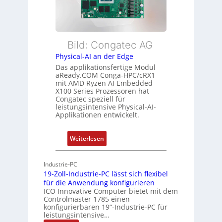
s
w
l
t
a
e
u
c
E
n
h
t
Bild: Congatec AG
g
u
h
Physical-AI an der Edge
n
e
Das applikationsfertige Modul
g
r
aReady.COM Conga-HPC/cRX1
c
mit AMD Ryzen AI Embedded
X100 Series Prozessoren hat
a
Congatec speziell für
t
leistungsintensive Physical-AI-
-
Applikationen entwickelt.
A
r
:
Weiterlesen
c
P
h
h
Industrie-PC
i
y
19-Zoll-Industrie-PC lässt sich flexibel
t
s
für die Anwendung konfigurieren
e
i
ICO Innovative Computer bietet mit dem
k
Controlmaster 1785 einen
c
konfigurierbaren 19“-Industrie-PC für
t
a
leistungsintensive…
u
l