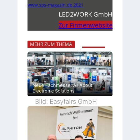
www.sps-magazin.de 2021
LED2WORK GmbH
Zur Firmenwebsite
MEHR ZUM THEMA
Neue Fachmesse: All About
Electronic Solutions
Bild: Easyfairs GmbH