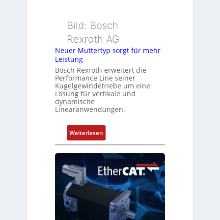
e
m
r
e
k
Bild: Bosch
s
o
Rexroth AG
s
m
u
Neuer Muttertyp sorgt für mehr
b
n
Leistung
i
g
Bosch Rexroth erweitert die
n
Performance Line seiner
u
i
Kugelgewindetriebe um eine
n
Lösung für vertikale und
e
d
dynamische
r
Linearanwendungen.
Z
t
u
P
s
:
Weiterlesen
o
t
N
s
a
e
i
n
u
t
d
e
i
s
r
o
ü
M
n
b
u
s
e
t
m