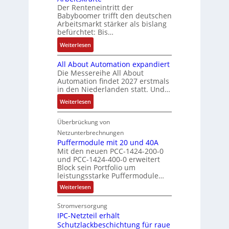
-
m
g
e
Der Renteneintritt der
r
e
u
e
Babyboomer trifft den deutschen
e
m
a
r
n
,
Arbeitsmarkt stärker als bislang
b
e
u
z
d
befürchtet: Bis…
g
n
c
u
M
e
i
:
Weiterlesen
h
m
a
p
s
B
t
V
r
r
All About Automation expandiert
s
i
S
o
k
ä
Die Messereihe All About
e
s
t
r
e
Automation findet 2027 erstmals
g
b
2
r
s
in den Niederlanden statt. Und…
t
t
e
0
u
t
i
d
:
Weiterlesen
s
3
k
a
n
u
A
t
6
t
n
g
r
l
Überbrückung von
ä
f
u
d
l
c
l
t
e
Netzunterbrechnungen
r
d
e
h
A
i
h
Puffermodule mit 20 und 40A
e
i
d
b
Mit den neuen PCC-1424-200-0
g
l
s
t
a
und PCC-1424-400-0 erweitert
o
e
e
V
Block sein Portfolio um
e
s
u
n
n
D
leistungsstarke Puffermodule…
r
A
t
J
4
M
:
b
Weiterlesen
u
A
a
,
P
A
e
s
u
h
3
u
E
Stromversorgung
i
l
f
t
r
M
l
IPC-Netzteil erhält
f
S
a
o
e
i
e
e
Schutzlackbeschichtung für raue
P
n
m
s
l