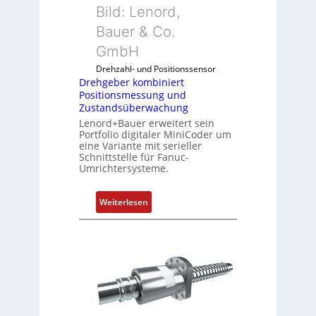
Bild: Lenord,
e
Bauer & Co.
r
k
GmbH
o
Drehzahl- und Positionssensor
m
Drehgeber kombiniert
b
Positionsmessung und
i
Zustandsüberwachung
n
Lenord+Bauer erweitert sein
i
Portfolio digitaler MiniCoder um
eine Variante mit serieller
e
Schnittstelle für Fanuc-
r
Umrichtersysteme.
t
P
:
Weiterlesen
o
D
s
r
i
e
t
h
i
g
o
e
n
b
s