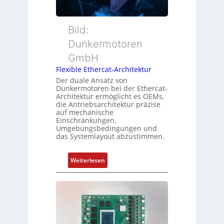
r
t
e
w
e
s
a
r
Bild:
s
c
t
u
Dunkermotoren
h
y
n
GmbH
u
p
g
n
s
Flexible Ethercat-Architektur
u
g
o
Der duale Ansatz von
n
Dunkermotoren bei der Ethercat-
r
d
Architektur ermöglicht es OEMs,
g
die Antriebsarchitektur präzise
Z
t
auf mechanische
u
Einschränkungen,
f
s
Umgebungsbedingungen und
ü
das Systemlayout abzustimmen.
t
r
a
m
n
:
Weiterlesen
e
d
F
h
s
l
r
ü
e
L
b
x
e
e
i
i
r
b