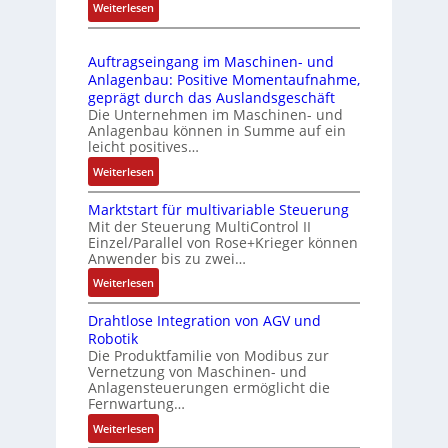
:
Weiterlesen
4
b
s
D
3
r
t
r
-
i
s
Auftragseingang im Maschinen- und
u
Z
n
i
Anlagenbau: Positive Momentaufnahme,
c
e
g
c
geprägt durch das Auslandsgeschäft
k
r
e
h
Die Unternehmen im Maschinen- und
a
t
Anlagenbau können in Summe auf ein
n
f
u
i
leicht positives…
4
l
s
f
G
e
:
Weiterlesen
g
i
u
x
A
l
z
n
i
Marktstart für multivariable Steuerung
u
e
i
Mit der Steuerung MultiControl II
d
b
f
i
e
Einzel/Parallel von Rose+Krieger können
5
e
t
c
Anwender bis zu zwei…
r
G
l
r
h
u
a
:
Weiterlesen
f
a
s
n
u
M
ü
g
e
g
Drahtlose Integration von AGV und
f
a
r
s
l
b
Robotik
d
r
d
e
e
e
Die Produktfamilie von Modibus zur
e
k
i
i
m
Vernetzung von Maschinen- und
s
n
t
e
n
Anlagensteuerungen ermöglicht die
e
t
R
s
A
g
Fernwartung…
n
ä
a
t
n
a
t
:
Weiterlesen
t
s
a
w
n
e
D
i