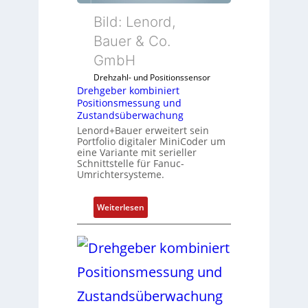
Bild: Lenord,
Bauer & Co.
GmbH
Drehzahl- und Positionssensor
Drehgeber kombiniert
Positionsmessung und
Zustandsüberwachung
Lenord+Bauer erweitert sein
Portfolio digitaler MiniCoder um
eine Variante mit serieller
Schnittstelle für Fanuc-
Umrichtersysteme.
:
Weiterlesen
D
r
e
h
g
e
b