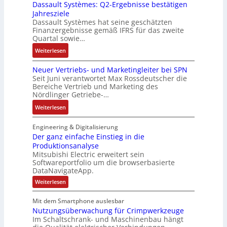
Dassault Systèmes: Q2-Ergebnisse bestätigen
o
k
t
K
A
Jahresziele
s
g
r
i
n
Dassault Systèmes hat seine geschätzten
e
r
i
t
l
Finanzergebnisse gemäß IFRS für das zweite
S
a
a
E
Quartal sowie…
a
y
t
n
n
g
:
Weiterlesen
s
d
g
c
e
D
t
e
u
o
n
Neuer Vertriebs- und Marketingleiter bei SPN
a
e
r
l
d
b
Seit Juni verantwortet Max Rossdeutscher die
s
m
F
a
e
Bereiche Vertrieb und Marketing des
a
s
t
a
t
Nördlinger Getriebe-…
r
u
a
e
b
i
:
:
Weiterlesen
u
c
r
o
P
N
l
h
i
n
o
e
Engineering & Digitalisierung
t
n
k
s
u
Der ganz einfache Einstieg in die
S
i
i
Produktionsanalyse
e
y
k
Mitsubishi Electric erweitert sein
t
r
s
-
Softwareportfolio um die browserbasierte
i
V
t
G
DataNavigateApp.
v
e
è
e
:
Weiterlesen
e
r
m
s
D
M
t
e
e
c
Mit dem Smartphone auslesbar
o
r
r
s
h
Nutzungsüberwachung für Crimpwerkzeuge
g
m
i
:
ä
a
Im Schaltschrank- und Maschinenbau hängt
e
e
Q
n
f