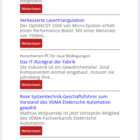
t
vorgestellt.
ü
g
l
a
i
r
:
Weiterlesen
s
l
t
k
s
B
e
i
i
i
Verbesserte Lasertriangulation
a
i
o
o
Der OptoNCDT 5500 von Micro-Epsilon erhält
c
t
n
n
n
einen Performance-Boost: Mit einer Messrate
h
t
g
e
e
von 150kHz…
e
e
a
n
x
:
r
Weiterlesen
r
n
A
p
V
e
i
g
r
a
e
E
Hutschienen-PC für raue Bedingungen
e
i
b
n
r
Das IT-Rückgrat der Fabrik
n
l
m
e
d
Die Industrie ist ein Gewohnheitstier. Sind
b
t
o
M
i
i
Komponenten einmal eingebaut, müssen sie
e
w
s
a
t
e
jahrelang ihre…
s
i
e
s
s
r
:
s
Weiterlesen
c
M
c
k
t
D
e
k
u
h
r
Rose Systemtechnik-Geschäftsführer zum
a
r
l
l
i
ä
Vorstand des VDMA Elektrische Automation
s
t
u
t
n
f
gewählt
I
e
n
i
e
t
Mathias Wolpiansky ist jetzt Vorstands-Mitglied
T
L
g
t
n
e
des VDMA-Fachverbands Elektrische
-
a
u
-
Automation.
R
s
r
u
:
Weiterlesen
ü
e
n
n
R
c
r
-
d