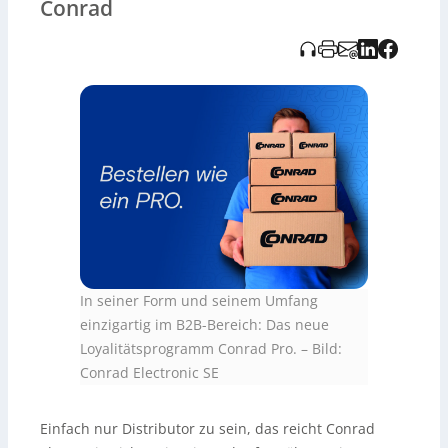
Conrad
kostenlosen Versand bei jeder Bestellung, 30 Tage
Preisgarantie, 30 Tage Rückgaberecht, ein auf 30 Tage
erweitertes Zahlungsziel sowie 36 Monate Garantie auf
alle Artikel. Dazu kommen exklusive Preise/Konditionen
und ein spezieller Servicekontakt mit Antwortgarantie
innerhalb von maximal fünf Stunden. Im Kundenkonto
gibt es zudem eine transparente Übersicht über
Bestellhistorie, Einsparungen, genutzte Rabatte und
Mitgliedschaftsinformationen.
In seiner Form und seinem Umfang
einzigartig im B2B-Bereich: Das neue
Loyalitätsprogramm Conrad Pro.
–
Bild:
Conrad Electronic SE
Einfach nur Distributor zu sein, das reicht Conrad