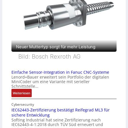
Neuer Muttertyp sorgt für mehr Leistung
Bild: Bosch Rexroth AG
Einfache Sensor-Integration in Fanuc CNC-Systeme
Lenord+Bauer erweitert sein Portfolio der digitalen
MiniCoder um eine Variante mit serieller
Schnittstelle…
:
Weiterlesen
E
i
Cybersecurity
n
IEC62443-Zertifizierung bestätigt Reifegrad ML3 für
sichere Entwicklung
f
Softing Industrial hat seine Zertifizierung nach
a
IEC62443-4-1:2018 durch TÜV Süd erneuert und
c