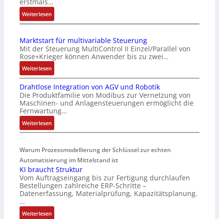
erstmals…
h
:
Weiterlesen
e
I
S
E
e
Marktstart für multivariable Steuerung
C
n
Mit der Steuerung MultiControl II Einzel/Parallel von
6
s
Rose+Krieger können Anwender bis zu zwei…
2
o
:
Weiterlesen
4
r
M
4
-
Drahtlose Integration von AGV und Robotik
a
3
I
Die Produktfamilie von Modibus zur Vernetzung von
r
-
n
Maschinen- und Anlagensteuerungen ermöglicht die
k
Z
t
Fernwartung…
t
e
e
:
Weiterlesen
s
r
g
D
t
t
r
r
a
i
a
Warum Prozessmodellierung der Schlüssel zur echten
a
r
f
t
h
Automatisierung im Mittelstand ist
t
i
i
KI braucht Struktur
t
f
z
o
Vom Auftragseingang bis zur Fertigung durchlaufen
l
ü
i
n
Bestellungen zahlreiche ERP-Schritte –
o
r
e
i
Datenerfassung, Materialprüfung, Kapazitätsplanung.
s
m
r
n
…
e
u
u
F
:
Weiterlesen
I
l
n
a