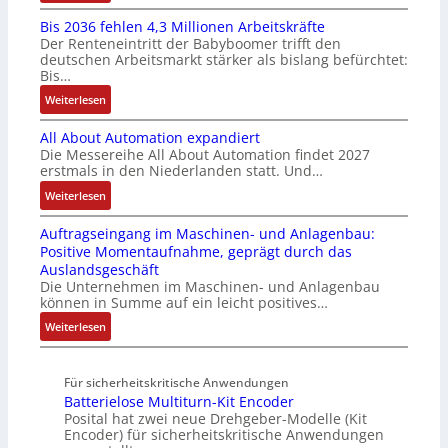
K
n
t
g
n
Bis 2036 fehlen 4,3 Millionen Arbeitskräfte
I
t
i
b
u
Der Renteneintritt der Babyboomer trifft den
b
e
v
e
c
deutschen Arbeitsmarkt stärker als bislang befürchtet:
r
g
a
Bis…
s
C
a
r
r
t
N
:
Weiterlesen
u
a
i
ä
C
B
c
t
a
t
-
All About Automation expandiert
i
h
i
b
i
S
Die Messereihe All About Automation findet 2027
s
t
o
l
g
erstmals in den Niederlanden statt. Und…
y
2
S
n
e
t
s
0
:
Weiterlesen
t
v
S
R
t
3
A
r
o
t
e
e
Auftragseingang im Maschinen- und Anlagenbau:
6
l
u
n
e
i
m
Positive Momentaufnahme, geprägt durch das
f
l
k
A
u
f
e
Auslandsgeschäft
e
A
t
G
e
e
Die Unternehmen im Maschinen- und Anlagenbau
h
b
u
V
r
können in Summe auf ein leicht positives…
g
l
o
r
u
u
r
:
Weiterlesen
e
u
n
n
a
A
n
t
d
g
d
u
4
A
R
M
Für sicherheitskritische Anwendungen
f
,
u
o
L
Batterielose Multiturn-Kit Encoder
t
3
t
b
3
Posital hat zwei neue Drehgeber-Modelle (Kit
r
M
o
o
Encoder) für sicherheitskritische Anwendungen
f
a
i
m