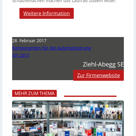
Schaufelflächen machen das Laufrad zudem leiser.
Weitere Information
28. Februar 2017
Komponenten für die Automatisierung
07/ 2017
Ziehl-Abegg SE
Zur Firmenwebsite
MEHR ZUM THEMA