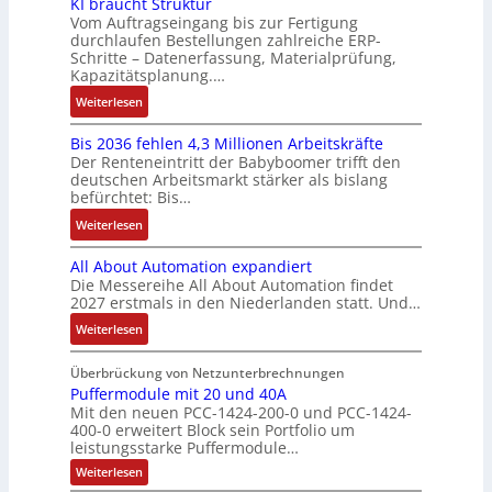
y
KI braucht Struktur
E
k
n
b
o
r
Vom Auftragseingang bis zur Fertigung
s
n
-
i
o
durchlaufen Bestellungen zahlreiche ERP-
s
V
t
t
G
Schritte – Datenerfassung, Materialprüfung,
n
t
i
e
è
w
e
Kapazitätsplanung.…
F
i
t
r
m
i
s
a
k
:
Weiterlesen
i
t
e
c
c
n
K
v
r
s
k
h
u
Bis 2036 fehlen 4,3 Millionen Arbeitskräfte
I
e
i
:
l
ä
c
Der Renteneintritt der Babyboomer trifft den
b
M
e
Q
u
f
deutschen Arbeitsmarkt stärker als bislang
C
r
o
b
2
n
t
befürchtet: Bis…
N
a
m
s
-
g
s
C
:
Weiterlesen
u
e
-
E
f
-
B
c
n
u
r
ü
All About Automation expandiert
S
i
h
t
n
g
h
Die Messereihe All About Automation findet
y
s
t
a
d
e
r
2027 erstmals in den Niederlanden statt. Und…
s
2
S
u
M
b
e
t
0
:
Weiterlesen
t
f
a
n
r
e
3
A
r
n
r
i
z
m
6
l
Überbrückung von Netzunterbrechnungen
u
a
k
s
u
e
f
l
Puffermodule mit 20 und 40A
k
h
e
s
m
Mit den neuen PCC-1424-200-0 und PCC-1424-
e
A
t
m
t
e
V
400-0 erweitert Block sein Portfolio um
h
b
u
e
i
b
o
leistungsstarke Puffermodule…
l
o
r
,
n
e
r
:
Weiterlesen
e
u
g
g
s
s
P