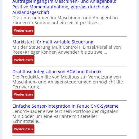
Auftragseingang im Maschinen- und Anlagenbau:
3
u
s
r
Positive Momentaufnahme, geprägt durch das
-
c
t
i
Auslandsgeschäft
Z
k
s
n
Die Unternehmen im Maschinen- und Anlagenbau
e
a
i
g
können in Summe auf ein leicht positives…
r
u
c
e
:
Weiterlesen
t
s
h
n
A
i
g
f
4
Marktstart für multivariable Steuerung
u
f
l
l
G
Mit der Steuerung MultiControl II Einzel/Parallel von
f
i
e
e
u
Rose+Krieger können Anwender bis zu zwei…
t
z
i
x
n
r
:
Weiterlesen
i
c
i
d
a
M
e
h
b
5
Drahtlose Integration von AGV und Robotik
g
a
r
s
e
G
Die Produktfamilie von Modibus zur Vernetzung von
s
r
u
e
l
a
Maschinen- und Anlagensteuerungen ermöglicht die
e
k
n
l
f
u
Fernwartung…
i
t
g
e
ü
f
:
Weiterlesen
n
s
b
m
r
d
D
g
t
e
e
d
e
Einfache Sensor-Integration in Fanuc CNC-Systeme
r
a
a
s
n
i
n
Lenord+Bauer erweitert sein Portfolio der digitalen
a
n
r
t
t
e
R
MiniCoder um eine Variante mit serieller
h
g
t
ä
e
A
Schnittstelle…
a
t
i
f
t
m
n
s
:
Weiterlesen
l
m
ü
i
i
w
p
E
o
M
r
g
t
e
b