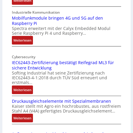
:
Weiterlesen
1
9
Industrielle Kommunikation
-
Mobilfunkmodule bringen 4G und 5G auf den
Raspberry Pi
Z
Spectra erweitert mit der Calyx Embedded Modul
o
Serie Raspberry Pi 4 und Raspberry…
l
l
:
Weiterlesen
-
M
I
o
n
Cybersecurity
b
IEC62443-Zertifizierung bestätigt Reifegrad ML3 für
d
i
sichere Entwicklung
u
l
Softing Industrial hat seine Zertifizierung nach
s
f
IEC62443-4-1:2018 durch TÜV Süd erneuert und
t
u
erstmals…
r
n
:
Weiterlesen
i
k
I
e
m
Druckausgleichselemente mit Spezialmembranen
E
-
o
Kaiser stellt mit Agro ein hochrobustes, aus rostfreiem
C
P
d
Stahl A4 (V4A) gefertigtes Druckausgleichselement…
6
C
u
2
:
Weiterlesen
l
l
4
D
ä
e
4
r
s
b