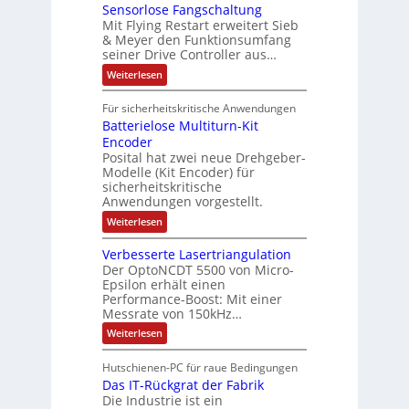
u
n
t
Sensorlose Fangschaltung
-
n
e
d
t
N
Mit Flying Restart erweitert Sieb
d
i
4
e
o
& Meyer den Funktionsumfang
0
i
t
t
seiner Drive Controller aus…
m
A
z
e
s
t
a
:
Weiterlesen
r
k
e
S
t
i
t
e
r
i
Für sicherheitskritische Anwendungen
l
n
ä
e
Batterielose Multiturn-Kit
o
s
f
r
o
Encoder
n
h
r
t
Posital hat zwei neue Drehgeber-
g
ä
l
e
Modelle (Kit Encoder) für
l
o
e
sicherheitskritische
t
s
w
S
Anwendungen vorgestellt.
e
ä
c
F
:
Weiterlesen
h
a
h
B
u
n
l
a
t
g
Verbesserte Lasertriangulation
t
t
z
s
Der OptoNCDT 5500 von Micro-
t
l
c
Epsilon erhält einen
e
a
h
Performance-Boost: Mit einer
r
c
a
i
Messrate von 150kHz…
k
l
e
b
t
:
Weiterlesen
l
e
u
V
o
s
n
e
s
c
Hutschienen-PC für raue Bedingungen
g
r
e
h
Das IT-Rückgrat der Fabrik
b
M
i
e
Die Industrie ist ein
u
c
s