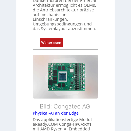
Dunkermotoren bei der Ethercat-
r
d
Architektur ermöglicht es OEMs,
g
die Antriebsarchitektur präzise
Z
t
auf mechanische
u
Einschränkungen,
f
s
Umgebungsbedingungen und
ü
das Systemlayout abzustimmen.
t
r
a
m
n
:
Weiterlesen
e
d
F
h
s
l
r
ü
e
L
b
x
e
e
i
i
r
b
s
w
l
t
a
e
u
c
E
n
h
t
Bild: Congatec AG
g
u
h
Physical-AI an der Edge
n
e
Das applikationsfertige Modul
g
r
aReady.COM Conga-HPC/cRX1
c
mit AMD Ryzen AI Embedded