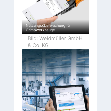
Nutzungsüberwachung für
Crimpwerkzeuge
Bild: Weidmüller GmbH
& Co. KG