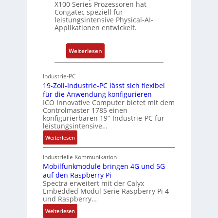
X100 Series Prozessoren hat
a
Congatec speziell für
t
leistungsintensive Physical-AI-
-
Applikationen entwickelt.
A
r
:
Weiterlesen
c
P
h
h
Industrie-PC
i
y
19-Zoll-Industrie-PC lässt sich flexibel
t
s
für die Anwendung konfigurieren
e
i
ICO Innovative Computer bietet mit dem
k
Controlmaster 1785 einen
c
konfigurierbaren 19“-Industrie-PC für
t
a
leistungsintensive…
u
l
:
Weiterlesen
r
-
1
A
9
Industrielle Kommunikation
I
-
Mobilfunkmodule bringen 4G und 5G
a
auf den Raspberry Pi
Z
Spectra erweitert mit der Calyx
n
o
Embedded Modul Serie Raspberry Pi 4
l
d
und Raspberry…
l
e
:
Weiterlesen
-
r