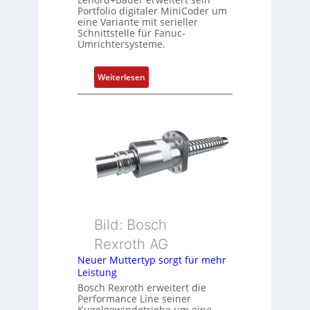
r
Portfolio digitaler MiniCoder um
t
eine Variante mit serieller
P
Schnittstelle für Fanuc-
Umrichtersysteme.
o
s
i
:
Weiterlesen
t
D
i
r
o
e
n
h
s
g
m
e
e
b
s
e
s
r
u
k
Bild: Bosch
n
o
Rexroth AG
g
m
Neuer Muttertyp sorgt für mehr
u
b
Leistung
n
i
Bosch Rexroth erweitert die
d
n
Performance Line seiner
Z
i
Kugelgewindetriebe um eine