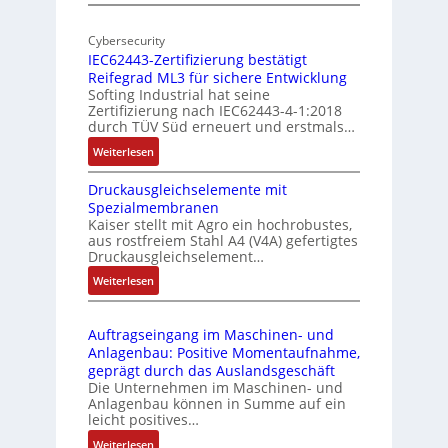
M
I
E
o
n
d
Cybersecurity
b
d
g
IEC62443-Zertifizierung bestätigt
i
u
e
Reifegrad ML3 für sichere Entwicklung
l
s
Softing Industrial hat seine
f
t
Zertifizierung nach IEC62443-4-1:2018
u
r
durch TÜV Süd erneuert und erstmals…
n
i
:
Weiterlesen
k
e
I
m
-
Druckausgleichselemente mit
E
o
P
Spezialmembranen
C
d
C
Kaiser stellt mit Agro ein hochrobustes,
6
u
l
aus rostfreiem Stahl A4 (V4A) gefertigtes
2
l
ä
Druckausgleichselement…
4
e
s
:
Weiterlesen
4
b
s
D
3
r
t
r
-
i
s
Auftragseingang im Maschinen- und
u
Z
n
i
Anlagenbau: Positive Momentaufnahme,
c
e
g
c
geprägt durch das Auslandsgeschäft
k
r
e
h
Die Unternehmen im Maschinen- und
a
t
Anlagenbau können in Summe auf ein
n
f
u
i
leicht positives…
4
l
s
f
G
e
:
Weiterlesen