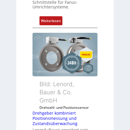
Schnittstelle für Fanuc-
Umrichtersysteme.
:
Weiterlesen
D
r
e
h
g
e
b
e
r
k
Bild: Lenord,
o
Bauer & Co.
m
GmbH
b
i
Drehzahl- und Positionssensor
n
Drehgeber kombiniert
Positionsmessung und
i
Zustandsüberwachung
e
Lenord+Bauer erweitert sein