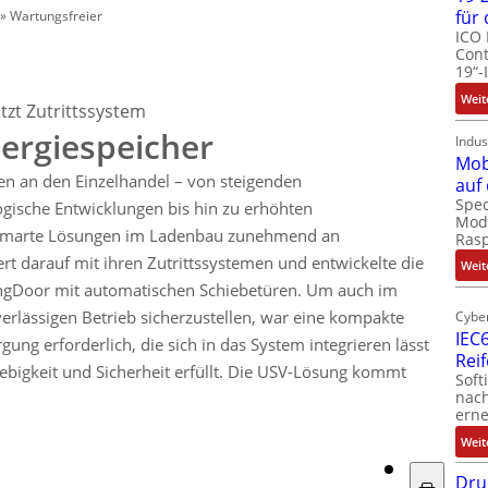
für
»
Wartungsfreier
ICO 
Cont
19“-
Weit
zt Zutrittssystem
ergiespeicher
Indus
Mob
n an den Einzelhandel – von steigenden
auf
Spec
ische Entwicklungen bis hin zu erhöhten
Modu
 smarte Lösungen im Ladenbau zunehmend an
Ras
rt darauf mit ihren Zutrittssystemen und entwickelte die
Weit
idingDoor mit automatischen Schiebetüren. Um auch im
verlässigen Betrieb sicherzustellen, war eine kompakte
Cyber
IEC6
ng erforderlich, die sich in das System integrieren lässt
Rei
bigkeit und Sicherheit erfüllt. Die USV-Lösung kommt
Soft
nach
erne
Weit
Dru