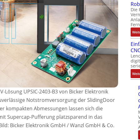
Rob
Die 
Ver
Anla
Fer
Weit
Ein
CNC
Leno
digi
seri
Weit
-Lösung UPSIC-2403-B3 von Bicker Elektronik
 zuverlässige Notstromversorgung der SlidingDoor
der kompakten Abmessungen lassen sich die
it Supercap-Pufferung platzsparend in das
Bild: Bicker Elektronik GmbH / Wanzl GmbH & Co.