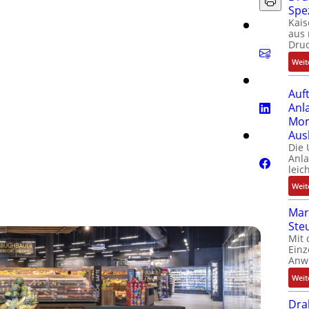
Spe
Kais
aus 
Dru
Weit
Auf
Anl
Mom
Aus
Die
Anl
leic
Weit
Mar
Ste
Mit 
Einz
Anw
Weit
Dra