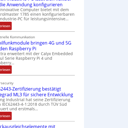
 die Anwendung konfigurieren
Innovative Computer bietet mit dem
rolmaster 1785 einen konfigurierbaren
Industrie-PC für leistungsintensive…
:
erlesen
1
9
trielle Kommunikation
ilfunkmodule bringen 4G und 5G
-
Z
 den Raspberry Pi
o
tra erweitert mit der Calyx Embedded
l Serie Raspberry Pi 4 und
l
pberry…
l
-
:
erlesen
I
M
n
o
security
d
b
2443-Zertifizierung bestätigt
u
i
fegrad ML3 für sichere Entwicklung
s
l
ing Industrial hat seine Zertifizierung
t
f
 IEC62443-4-1:2018 durch TÜV Süd
r
u
uert und erstmals…
i
n
:
erlesen
e
k
I
-
m
ckausgleichselemente mit
E