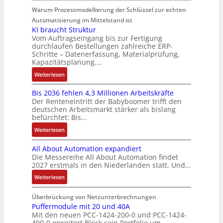
l
e
h
t
d
u
e
g
Warum Prozessmodellierung der Schlüssel zur echten
t
r
n
i
R
:
u
S
Automatisierung im Mittelstand ist
e
i
o
o
P
e
y
KI braucht Struktur
E
k
n
b
o
r
Vom Auftragseingang bis zur Fertigung
s
n
-
i
o
durchlaufen Bestellungen zahlreiche ERP-
s
V
t
t
G
Schritte – Datenerfassung, Materialprüfung,
n
t
i
e
è
w
e
Kapazitätsplanung.…
F
i
t
r
m
i
s
a
k
:
Weiterlesen
i
t
e
c
c
n
K
v
r
s
k
h
u
Bis 2036 fehlen 4,3 Millionen Arbeitskräfte
I
e
i
:
l
ä
c
Der Renteneintritt der Babyboomer trifft den
b
M
e
Q
u
f
deutschen Arbeitsmarkt stärker als bislang
C
r
o
b
2
n
t
befürchtet: Bis…
N
a
m
s
-
g
s
C
:
Weiterlesen
u
e
-
E
f
-
B
c
n
u
r
ü
All About Automation expandiert
S
i
h
t
n
g
h
Die Messereihe All About Automation findet
y
s
t
a
d
e
r
2027 erstmals in den Niederlanden statt. Und…
s
2
S
u
M
b
e
t
0
:
Weiterlesen
t
f
a
n
r
e
3
A
r
n
r
i
z
m
6
l
Überbrückung von Netzunterbrechnungen
u
a
k
s
u
e
f
l
Puffermodule mit 20 und 40A
k
h
e
s
m
Mit den neuen PCC-1424-200-0 und PCC-1424-
e
A
t
m
t
e
V
400-0 erweitert Block sein Portfolio um