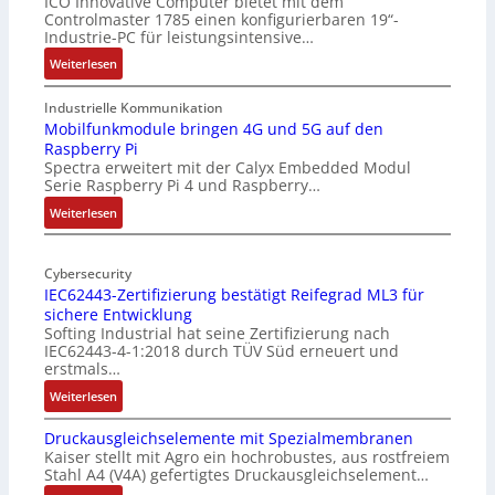
ICO Innovative Computer bietet mit dem
Controlmaster 1785 einen konfigurierbaren 19“-
Industrie-PC für leistungsintensive…
:
Weiterlesen
1
9
Industrielle Kommunikation
-
Mobilfunkmodule bringen 4G und 5G auf den
Raspberry Pi
Z
Spectra erweitert mit der Calyx Embedded Modul
o
Serie Raspberry Pi 4 und Raspberry…
l
l
:
Weiterlesen
-
M
I
o
n
Cybersecurity
b
IEC62443-Zertifizierung bestätigt Reifegrad ML3 für
d
i
sichere Entwicklung
u
l
Softing Industrial hat seine Zertifizierung nach
s
f
IEC62443-4-1:2018 durch TÜV Süd erneuert und
t
u
erstmals…
r
n
:
Weiterlesen
i
k
I
e
m
Druckausgleichselemente mit Spezialmembranen
E
-
o
Kaiser stellt mit Agro ein hochrobustes, aus rostfreiem
C
P
d
Stahl A4 (V4A) gefertigtes Druckausgleichselement…
6
C
u