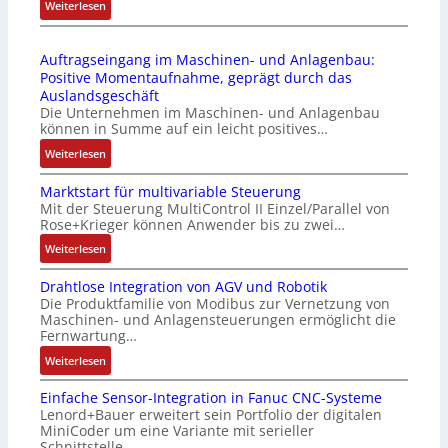
2
:
Weiterlesen
l
l
4
D
ä
e
4
r
s
b
Auftragseingang im Maschinen- und Anlagenbau:
3
u
s
r
Positive Momentaufnahme, geprägt durch das
-
c
t
i
Auslandsgeschäft
Z
k
s
n
Die Unternehmen im Maschinen- und Anlagenbau
e
a
i
g
können in Summe auf ein leicht positives…
r
u
c
e
:
Weiterlesen
t
s
h
n
A
i
g
f
4
Marktstart für multivariable Steuerung
u
f
l
l
G
Mit der Steuerung MultiControl II Einzel/Parallel von
f
i
e
e
u
Rose+Krieger können Anwender bis zu zwei…
t
z
i
x
n
r
:
Weiterlesen
i
c
i
d
a
M
e
h
b
5
Drahtlose Integration von AGV und Robotik
g
a
r
s
e
G
Die Produktfamilie von Modibus zur Vernetzung von
s
r
u
e
l
a
Maschinen- und Anlagensteuerungen ermöglicht die
e
k
n
l
f
u
Fernwartung…
i
t
g
e
ü
f
:
Weiterlesen
n
s
b
m
r
d
D
g
t
e
e
d
e
Einfache Sensor-Integration in Fanuc CNC-Systeme
r
a
a
s
n
i
n
Lenord+Bauer erweitert sein Portfolio der digitalen
a
n
r
t
t
e
R
MiniCoder um eine Variante mit serieller
h
g
t
ä
e
A
Schnittstelle…
a