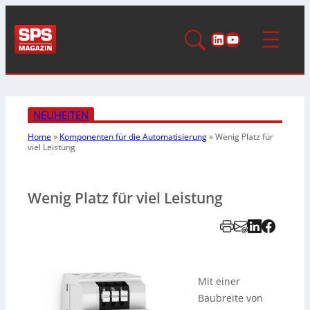
LinkedIn
YouTube
NEUHEITEN
Home
»
Komponenten für die Automatisierung
»
Wenig Platz für
viel Leistung
Wenig Platz für viel Leistung
Mit einer
Baubreite von