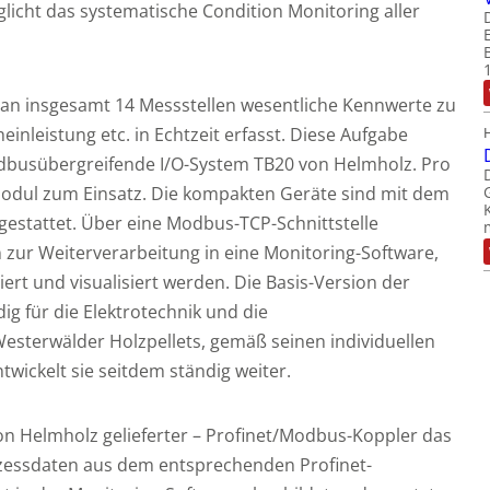
licht das systematische Condition Monitoring aller
– an insgesamt 14 Messstellen wesentliche Kennwerte zu
nleistung etc. in Echtzeit erfasst. Diese Aufgabe
dbusübergreifende I/O-System TB20 von Helmholz. Pro
Modul zum Einsatz. Die kompakten Geräte sind mit dem
estattet. Über eine Modbus-TCP-Schnittstelle
 zur Weiterverarbeitung in eine Monitoring-Software,
siert und visualisiert werden. Die Basis-Version der
ig für die Elektrotechnik und die
sterwälder Holzpellets, gemäß seinen individuellen
wickelt sie seitdem ständig weiter.
on Helmholz gelieferter – Profinet/Modbus-Koppler das
ozessdaten aus dem entsprechenden Profinet-