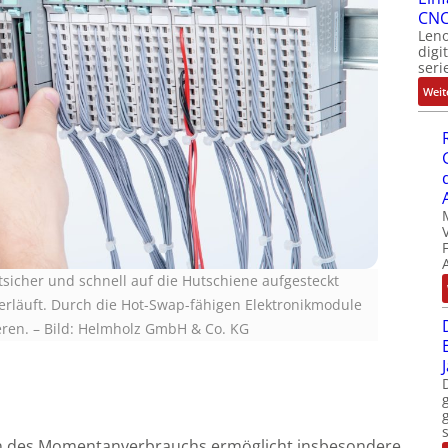
CNC
Leno
digi
seri
Weit
sicher und schnell auf die Hutschiene aufgesteckt
rläuft. Durch die Hot-Swap-fähigen Elektronikmodule
eren.
–
Bild: Helmholz GmbH & Co. KG
on des Momentanverbrauchs ermöglicht insbesondere