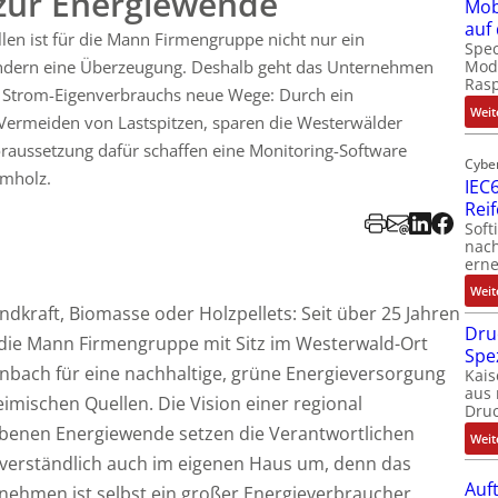
 zur Energiewende
Mob
auf
len ist für die Mann Firmengruppe nicht nur ein
Spec
ondern eine Überzeugung. Deshalb geht das Unternehmen
Modu
Ras
 Strom-Eigenverbrauchs neue Wege: Durch ein
Weit
 Vermeiden von Lastspitzen, sparen die Westerwälder
raussetzung dafür schaffen eine Monitoring-Software
Cybe
lmholz.
IEC6
Rei
Soft
nach
erne
Weit
dkraft, Biomasse oder Holzpellets: Seit über 25 Jahren
Dru
 die Mann Firmengruppe mit Sitz im Westerwald-Ort
Spe
nbach für eine nachhaltige, grüne Energieversorgung
Kais
aus 
imischen Quellen. Die Vision einer regional
Dru
ebenen Energiewende setzen die Verantwortlichen
Weit
tverständlich auch im eigenen Haus um, denn das
Auf
nehmen ist selbst ein großer Energieverbraucher.