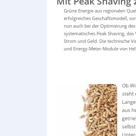
Mit Peak Shaving
Grüne Energie aus regionalen Quel
erfolgreiches Geschäftsmodell, s
nun auch bei der Optimierung des
systematisches Peak Shaving, das
Strom und Geld. Die technische Vo
und Energy-Meter-Module von He
Ob Win
steht
Lange
aus he
getri
selbs
Unter