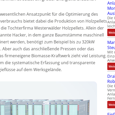
Anl
Mom
Aus
 wesentlichen Ansatzpunkt für die Optimierung des
Die
verbrauchs bietet dabei die Produktion von Holzpellets
Anl
leic
die Tochterfirma Westerwälder Holzpellets. Allein der
Weit
annte Hacker, in dem ganze Baumstämme maschinell
inert werden, benötigt zum Beispiel bis zu 320kW
Mar
Ste
. Aber auch das anschließende Pressen oder das
Mit 
s firmeneigene Biomasse-Kraftwerk zieht viel Leistung.
Einz
Anw
rzem die systematische Erfassung und transparente
Weit
gieflüsse auf dem Werksgelände.
Dra
Rob
Die 
Ver
Anla
Fer
Weit
Ein