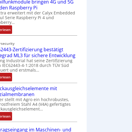
ilfunkmodule bringen 4G und 5G
-
Z
 den Raspberry Pi
o
tra erweitert mit der Calyx Embedded
l Serie Raspberry Pi 4 und
l
pberry…
l
-
:
erlesen
I
M
n
o
rsecurity
d
b
2443-Zertifizierung bestätigt
u
i
fegrad ML3 für sichere Entwicklung
s
l
ing Industrial hat seine Zertifizierung
t
f
 IEC62443-4-1:2018 durch TÜV Süd
r
u
uert und erstmals…
i
n
:
erlesen
e
k
I
-
m
ckausgleichselemente mit
E
P
o
zialmembranen
C
C
d
er stellt mit Agro ein hochrobustes,
6
l
u
rostfreiem Stahl A4 (V4A) gefertigtes
2
ä
l
ckausgleichselement…
4
s
e
:
4
erlesen
s
b
D
3
t
r
r
-
tragseingang im Maschinen- und
s
i