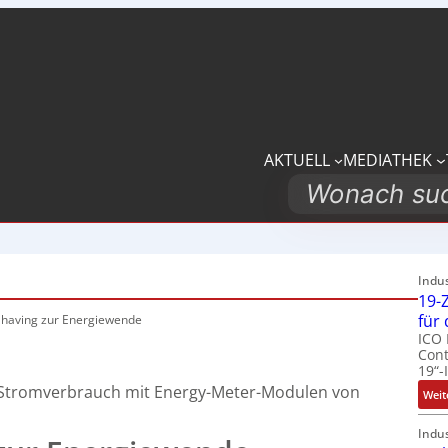
AKTUELL
MEDIATHEK
Search
Indu
19-Z
für
Shaving
zur Energiewende
ICO 
Cont
19“-
Stromverbrauch mit Energy-Meter-Modulen von
Weit
Indu