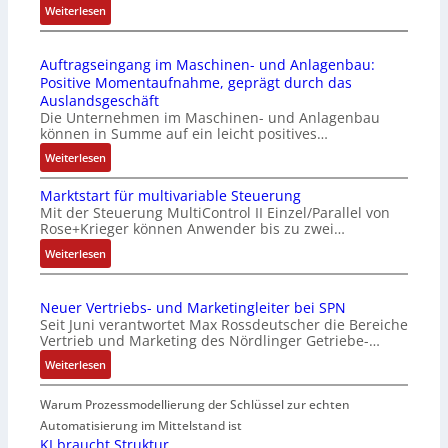
:
Weiterlesen
l
E
o
i
s
Auftragseingang im Maschinen- und Anlagenbau:
n
e
Positive Momentaufnahme, geprägt durch das
f
I
Auslandsgeschäft
a
n
Die Unternehmen im Maschinen- und Anlagenbau
c
t
können in Summe auf ein leicht positives…
h
e
:
Weiterlesen
e
g
A
S
r
Marktstart für multivariable Steuerung
u
e
a
Mit der Steuerung MultiControl II Einzel/Parallel von
f
n
t
Rose+Krieger können Anwender bis zu zwei…
t
s
i
r
:
Weiterlesen
o
o
a
M
r
n
g
a
-
v
Neuer Vertriebs- und Marketingleiter bei SPN
s
r
I
o
Seit Juni verantwortet Max Rossdeutscher die Bereiche
e
k
n
n
Vertrieb und Marketing des Nördlinger Getriebe-…
i
t
t
A
:
Weiterlesen
n
s
e
G
N
g
t
g
V
e
Warum Prozessmodellierung der Schlüssel zur echten
a
a
r
u
u
n
r
Automatisierung im Mittelstand ist
a
n
e
g
t
KI braucht Struktur
t