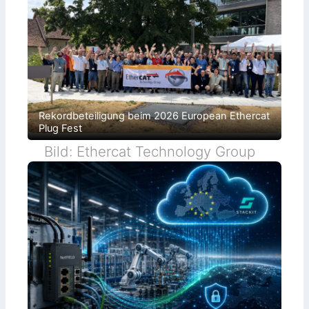
e
n
Rekordbeteiligung beim 2026 European Ethercat
Plug Fest
Bild: Ethercat Technology Group