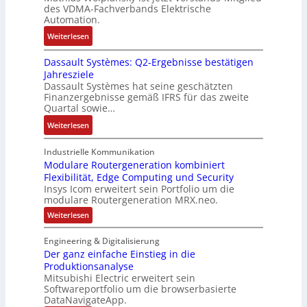
t
t
e
des VDMA-Fachverbands Elektrische
-
a
u
e
Automation.
,
R
s
r
g
:
Weiterlesen
ü
e
n
e
R
c
r
-
p
Dassault Systèmes: Q2-Ergebnisse bestätigen
o
k
t
K
r
Jahresziele
s
g
r
i
Dassault Systèmes hat seine geschätzten
ä
e
r
i
t
Finanzergebnisse gemäß IFRS für das zweite
g
S
a
a
E
Quartal sowie…
t
y
t
n
n
d
:
Weiterlesen
s
d
g
c
u
D
t
e
u
o
r
a
Industrielle Kommunikation
e
r
l
d
c
s
Modulare Routergeneration kombiniert
m
F
a
e
h
Flexibilität, Edge Computing und Security
s
t
a
t
r
Insys Icom erweitert sein Portfolio um die
d
a
e
b
i
modulare Routergeneration MRX.neo.
a
u
c
r
o
:
Weiterlesen
s
l
h
i
n
M
A
t
n
o
k
Engineering & Digitalisierung
u
S
d
i
Der ganz einfache Einstieg in die
u
s
y
k
l
Produktionsanalyse
l
s
-
a
Mitsubishi Electric erweitert sein
a
t
r
G
Softwareportfolio um die browserbasierte
e
n
è
e
DataNavigateApp.
R
d
m