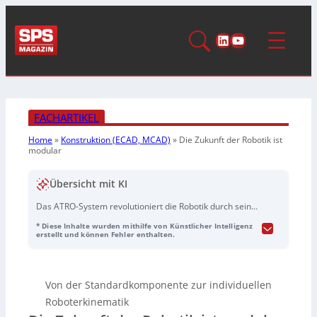
LinkedIn
YouTube
FACHARTIKEL
Home
»
Konstruktion (ECAD, MCAD)
»
Die Zukunft der Robotik ist
modular
Übersicht mit KI
Das ATRO-System revolutioniert die Robotik durch seine
umfassende Modularität in Hardware und Software,
* Diese Inhalte wurden mithilfe von Künstlicher Intelligenz
was die Realisierung individueller Kinematiken
erstellt und können Fehler enthalten.
ermöglicht. Module unterschiedlicher Längen können zu
Roboterlösungen von einfachen Drei-Achs- bis zu
komplexen Mehrarmrobotern kombiniert werden. Die
Von der Standardkomponente zur individuellen
endlose Rotation aller Achsen und die interne
Medienführung verbessern die Flexibilität und
Roboterkinematik
verringern den Wartungsaufwand. Die vollständige