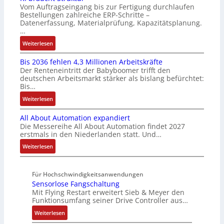
d
r
Vom Auftragseingang bis zur Fertigung durchlaufen
i
f
i
R
Bestellungen zahlreiche ERP-Schritte –
V
m
ü
o
o
Datenerfassung, Materialprüfung, Kapazitätsplanung.
e
M
r
n
b
…
r
a
m
i
o
:
Weiterlesen
t
s
u
n
t
K
r
c
l
F
i
Bis 2036 fehlen 4,3 Millionen Arbeitskräfte
I
i
h
t
a
k
Der Renteneintritt der Babyboomer trifft den
b
e
i
i
n
deutschen Arbeitsmarkt stärker als bislang befürchtet:
r
b
n
v
u
Bis…
a
s
e
a
c
:
Weiterlesen
u
-
n
r
C
B
c
u
-
i
N
All About Automation expandiert
i
h
n
u
a
C
Die Messereihe All About Automation findet 2027
s
t
d
n
b
-
erstmals in den Niederlanden statt. Und…
2
S
M
d
l
S
0
:
Weiterlesen
t
a
A
e
y
3
A
r
r
n
S
s
6
l
u
k
l
t
t
Für Hochschwindigkeitsanwendungen
f
l
k
e
a
e
e
Sensorlose Fangschaltung
e
A
t
t
g
u
m
Mit Flying Restart erweitert Sieb & Meyer den
h
b
u
i
e
e
e
Funktionsumfang seiner Drive Controller aus…
l
o
r
n
n
r
:
e
u
Weiterlesen
g
b
u
S
n
t
l