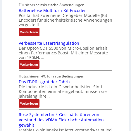
a
n
e
4
A
Für sicherheitskritische Anwendungen
e
u
g
n
,
u
Batterielose Multiturn-Kit Encoder
i
:
Posital hat zwei neue Drehgeber-Modelle (Kit
s
3
t
t
P
Encoder) für sicherheitskritische Anwendungen
o
M
o
e
o
vorgestellt.
r
i
m
r
s
:
l
l
Weiterlesen
a
b
i
B
o
l
t
e
t
Verbesserte Lasertriangulation
a
s
i
i
i
i
Der OptoNCDT 5500 von Micro-Epsilon erhält
t
e
o
o
S
v
einen Performance-Boost: Mit einer Messrate
t
F
n
n
P
e
von 150kHz…
e
a
e
e
N
M
:
Weiterlesen
r
n
n
x
o
V
i
g
A
p
m
e
Hutschienen-PC für raue Bedingungen
e
s
r
a
e
r
Das IT-Rückgrat der Fabrik
l
c
b
n
n
Die Industrie ist ein Gewohnheitstier. Sind
b
o
h
e
d
t
Komponenten einmal eingebaut, müssen sie
e
s
a
i
i
a
jahrelang ihre…
s
e
l
t
e
u
:
s
Weiterlesen
M
t
s
r
f
D
e
u
u
k
t
n
Rose Systemtechnik-Geschäftsführer zum
a
r
l
n
r
a
Vorstand des VDMA Elektrische Automation
s
t
t
g
ä
h
gewählt
I
e
i
f
m
Mathias Wolpiansky ist jetzt Vorstands-Mitglied
T
L