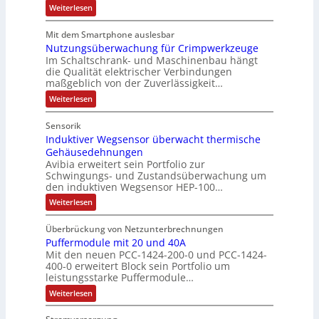
s
o
:
Weiterlesen
s
e
u
c
D
t
g
s
e
h
e
Mit dem Smartphone auslesbar
r
e
:
ä
r
Nutzungsüberwachung für Crimpwerkzeuge
g
g
s
Q
f
a
Im Schaltschrank- und Maschinenbau hängt
e
c
n
2
t
die Qualität elektrischer Verbindungen
n
z
h
-
maßgeblich von der Zuverlässigkeit…
e
s
e
r
ä
E
f
i
:
Weiterlesen
a
n
f
r
N
ü
t
f
u
t
g
i
h
Sensorik
a
t
o
e
c
r
Induktiver Wegsensor überwacht thermische
z
n
h
u
b
Gehäusedehnungen
e
k
e
n
n
Avibia erweitert sein Portfolio zur
o
r
E
g
m
Schwingungs- und Zustandsüberwachung um
i
i
s
z
b
den induktiven Wegsensor HEP-100…
n
ü
s
u
i
s
b
:
Weiterlesen
s
n
m
t
e
I
i
e
i
r
V
n
e
e
w
Überbrückung von Netzunterbrechnungen
b
d
o
r
g
a
Puffermodule mit 20 und 40A
u
t
e
r
i
c
k
F
Mit den neuen PCC-1424-200-0 und PCC-1424-
n
s
h
s
t
l
400-0 erweitert Block sein Portfolio um
d
u
t
i
e
t
leistungsstarke Puffermodule…
i
n
v
x
ä
a
e
g
e
:
i
Weiterlesen
P
t
f
n
r
P
b
r
ü
i
W
u
i
d
o
r