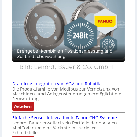
Drehgeber kombiniert Positionsmessung und
Zustandsüberwachung
Bild: Lenord, Bauer & Co. GmbH
Drahtlose Integration von AGV und Robotik
Die Produktfamilie von Modibus zur Vernetzung von
Maschinen- und Anlagensteuerungen ermöglicht die
Fernwartung…
:
Weiterlesen
D
Einfache Sensor-Integration in Fanuc CNC-Systeme
r
Lenord+Bauer erweitert sein Portfolio der digitalen
a
MiniCoder um eine Variante mit serieller
h
Schnittstelle…
t