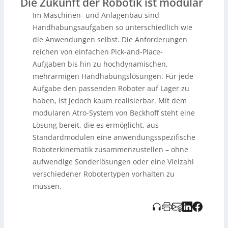
Die Zukunft der Robotik ist modular
Integration in die PC-basierte Steuerung
TwinCAT
Im Maschinen- und Anlagenbau sind
ermöglicht eine nahtlose Einbindung in bestehende
Automatisierungssysteme und erleichtert die
Handhabungsaufgaben so unterschiedlich wie
Bewegungsprogrammierung. Vor allem in
die Anwendungen selbst. Die Anforderungen
variantenreichen Montagen bietet das System durch
reichen von einfachen Pick-and-Place-
einfache Anpassungsmöglichkeiten eine
Aufgaben bis hin zu hochdynamischen,
zukunftssichere Lösung, die den Anforderungen der
Industrie 4.0 gerecht wird. Aktuelle Sicherheitsnormen
mehrarmigen Handhabungslösungen. Für jede
werden durch vorgeprüfte Sicherheitstemplates
Aufgabe den passenden Roboter auf Lager zu
unterstützt, was die normkonforme Umsetzung
haben, ist jedoch kaum realisierbar. Mit dem
vereinfacht.
modularen Atro-System von Beckhoff steht eine
Lösung bereit, die es ermöglicht, aus
Standardmodulen eine anwendungsspezifische
Roboterkinematik zusammenzustellen – ohne
aufwendige Sonderlösungen oder eine Vielzahl
verschiedener Robotertypen vorhalten zu
müssen.