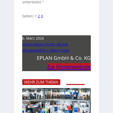
unterstützt.“
Seiten:
1
2
3
6. März 2026
Konstruktion (ECAD, MCAD)
SPS-MAGAZIN 2 (März) 2026
EPLAN GmbH & Co. KG
Zur Firmenwebsite
MEHR ZUM THEMA