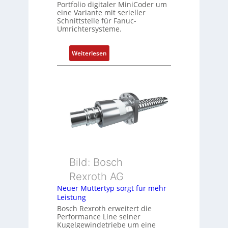
Portfolio digitaler MiniCoder um
t
eine Variante mit serieller
P
Schnittstelle für Fanuc-
Umrichtersysteme.
o
s
i
:
Weiterlesen
t
D
i
r
o
e
n
h
s
g
m
e
e
b
s
e
s
r
u
k
Bild: Bosch
n
o
Rexroth AG
g
m
Neuer Muttertyp sorgt für mehr
u
b
Leistung
n
i
Bosch Rexroth erweitert die
d
n
Performance Line seiner
Z
i
Kugelgewindetriebe um eine