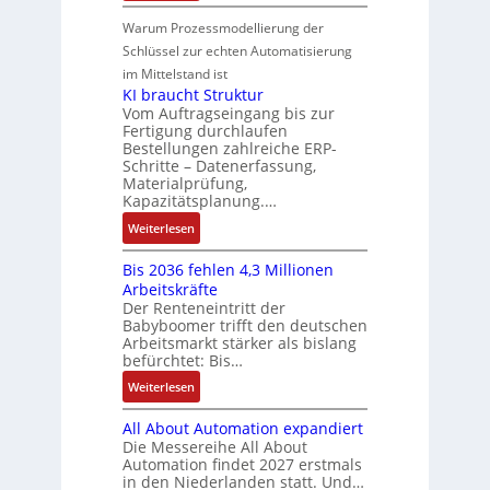
N
v
S
n
i
n
-
e
e
Warum Prozessmodellierung der
y
F
k
g
G
u
M
Schlüssel zur echten Automatisierung
s
a
e
e
o
im Mittelstand ist
t
n
s
r
m
KI braucht Struktur
è
u
c
V
e
Vom Auftragseingang bis zur
m
c
h
Fertigung durchlaufen
e
n
e
C
ä
Bestellungen zahlreiche ERP-
r
t
s
N
Schritte – Datenerfassung,
f
t
a
:
C
Materialprüfung,
t
r
u
Q
Kapazitätsplanung.…
-
s
i
f
2
S
:
f
Weiterlesen
e
n
-
y
K
ü
b
a
E
s
Bis 2036 fehlen 4,3 Millionen
I
h
s
h
r
t
Arbeitskräfte
b
r
-
m
g
e
Der Renteneintritt der
r
e
u
e
Babyboomer trifft den deutschen
e
m
a
r
n
,
Arbeitsmarkt stärker als bislang
b
e
u
z
d
befürchtet: Bis…
g
n
c
u
M
e
i
:
Weiterlesen
h
m
a
p
s
B
t
V
r
r
All About Automation expandiert
s
i
S
o
k
ä
Die Messereihe All About
e
s
t
r
e
Automation findet 2027 erstmals
g
b
2
r
s
in den Niederlanden statt. Und…
t
t
e
0