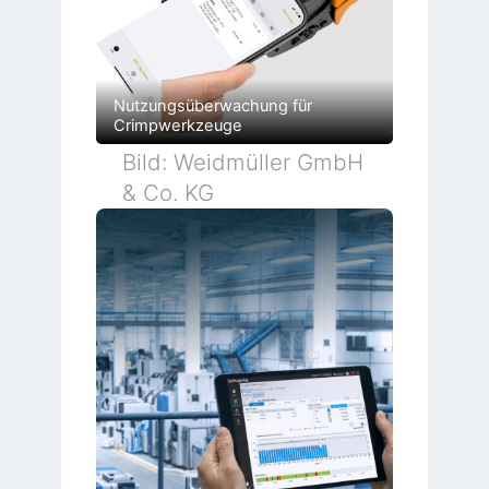
Nutzungsüberwachung für
Crimpwerkzeuge
Bild: Weidmüller GmbH
& Co. KG