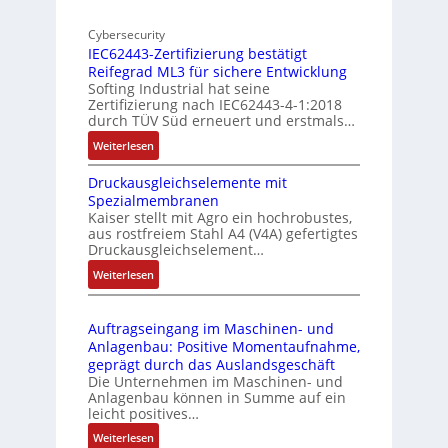
E
o
n
d
Cybersecurity
b
d
g
IEC62443-Zertifizierung bestätigt
i
u
e
Reifegrad ML3 für sichere Entwicklung
l
s
Softing Industrial hat seine
f
t
Zertifizierung nach IEC62443-4-1:2018
u
r
durch TÜV Süd erneuert und erstmals…
n
i
:
Weiterlesen
k
e
I
m
-
Druckausgleichselemente mit
E
o
P
Spezialmembranen
C
d
C
Kaiser stellt mit Agro ein hochrobustes,
6
u
l
aus rostfreiem Stahl A4 (V4A) gefertigtes
2
l
ä
Druckausgleichselement…
4
e
s
:
Weiterlesen
4
b
s
D
3
r
t
r
-
i
s
Auftragseingang im Maschinen- und
u
Z
n
i
Anlagenbau: Positive Momentaufnahme,
c
e
g
c
geprägt durch das Auslandsgeschäft
k
r
e
h
Die Unternehmen im Maschinen- und
a
t
Anlagenbau können in Summe auf ein
n
f
u
i
leicht positives…
4
l
s
f
G
e
:
Weiterlesen
g