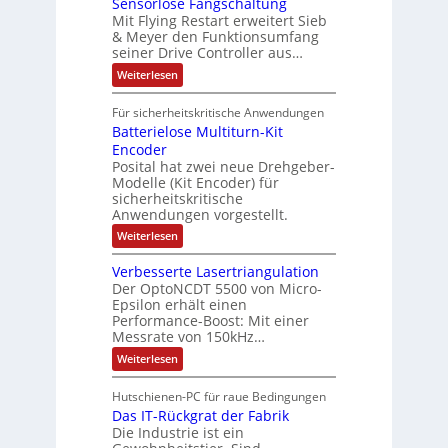
n
t
Sensorlose Fangschaltung
-
n
e
d
t
N
Mit Flying Restart erweitert Sieb
d
i
4
e
o
& Meyer den Funktionsumfang
0
i
t
t
seiner Drive Controller aus…
m
A
z
e
s
t
a
:
Weiterlesen
r
k
e
S
t
i
t
e
r
i
Für sicherheitskritische Anwendungen
l
n
ä
e
Batterielose Multiturn-Kit
o
s
f
r
o
Encoder
n
h
r
t
Posital hat zwei neue Drehgeber-
g
ä
l
e
Modelle (Kit Encoder) für
l
o
e
sicherheitskritische
t
s
w
S
Anwendungen vorgestellt.
e
ä
c
F
:
Weiterlesen
h
a
h
B
u
n
l
a
t
g
Verbesserte Lasertriangulation
t
t
z
s
Der OptoNCDT 5500 von Micro-
t
l
c
Epsilon erhält einen
e
a
h
Performance-Boost: Mit einer
r
c
a
i
Messrate von 150kHz…
k
l
e
b
t
:
Weiterlesen
l
e
u
V
o
s
n
e
s
c
Hutschienen-PC für raue Bedingungen
g
r
e
h
Das IT-Rückgrat der Fabrik
b
M
i
e
Die Industrie ist ein
u
c
s
l