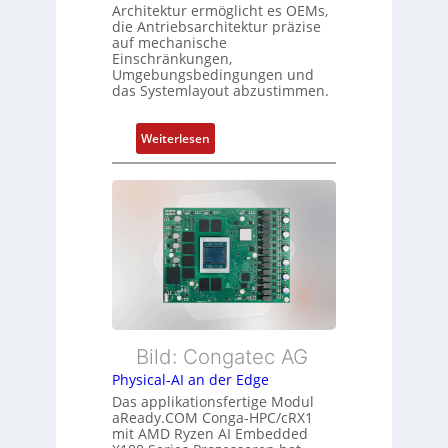
d
Architektur ermöglicht es OEMs,
g
die Antriebsarchitektur präzise
Z
t
auf mechanische
u
Einschränkungen,
f
s
Umgebungsbedingungen und
ü
das Systemlayout abzustimmen.
t
r
a
m
n
:
Weiterlesen
e
d
F
h
s
l
r
ü
e
L
b
x
e
e
i
i
r
b
s
w
l
t
a
e
u
c
E
n
h
t
Bild: Congatec AG
g
u
h
Physical-AI an der Edge
n
e
Das applikationsfertige Modul
g
r
aReady.COM Conga-HPC/cRX1
c
mit AMD Ryzen AI Embedded