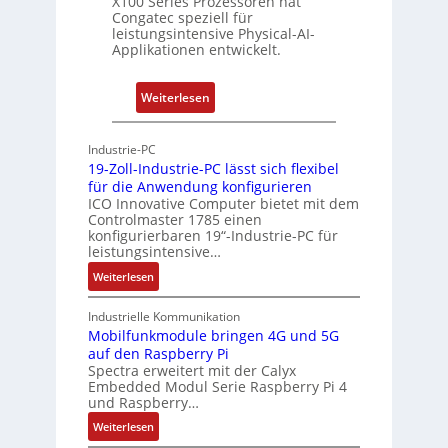
X100 Series Prozessoren hat
a
Congatec speziell für
t
leistungsintensive Physical-AI-
-
Applikationen entwickelt.
A
r
:
Weiterlesen
c
P
h
h
Industrie-PC
i
y
19-Zoll-Industrie-PC lässt sich flexibel
t
s
für die Anwendung konfigurieren
e
i
ICO Innovative Computer bietet mit dem
k
Controlmaster 1785 einen
c
konfigurierbaren 19“-Industrie-PC für
t
a
leistungsintensive…
u
l
:
Weiterlesen
r
-
1
A
9
Industrielle Kommunikation
I
-
Mobilfunkmodule bringen 4G und 5G
a
auf den Raspberry Pi
Z
Spectra erweitert mit der Calyx
n
o
Embedded Modul Serie Raspberry Pi 4
l
d
und Raspberry…
l
e
:
Weiterlesen
-
r
M
I