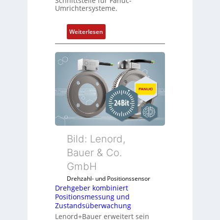
Schnittstelle für Fanuc-
Umrichtersysteme.
:
Weiterlesen
D
r
e
h
g
e
b
e
r
k
Bild: Lenord,
o
Bauer & Co.
m
GmbH
b
i
Drehzahl- und Positionssensor
n
Drehgeber kombiniert
Positionsmessung und
i
Zustandsüberwachung
e
Lenord+Bauer erweitert sein
r