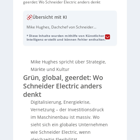
geerdet: Wo Schneider Electric anders denkt
Übersicht mit KI
Mike Hughes, Dachchef von Schneider
Electric, gibt im Interview Einblicke in die
* Diese Inhalte wurden mithilfe von Künstlicher
Strategie, Märkte und Unternehmenskultur
Intelligenz erstellt und können Fehler enthalten.
des Unternehmens. Schneider Electric
fokussiert sich auf Elektrifizierung,
Automatisierung und Digitalisierung als
Mike Hughes spricht über Strategie,
zentrale Pfeiler ihrer Transformation, um
Flexibilität, Effizienz und Nachhaltigkeit zu
Märkte und Kultur
erreichen. Das Unternehmen verfolgt eine
Grün, global, geerdet: Wo
dezentrale Aufstellung und setzt auf offene
Schneider Electric anders
Plattformen und Standards, besonders im
Kontext von Industrie 4.0 und der digitalen
denkt
Transformation. Nachhaltigkeit und
Digitalisierung, Energiekrise,
Resilienz spielen dabei eine Schlüsselrolle.
Vernetzung – der Investitionsdruck
In den nächsten Jahren sieht Hughes
Schwerpunkte in Märkten wie Industrie,
im Maschinenbau ist massiv. Wo
Gebäudetechnik und Ladeinfrastruktur für
sieht sich ein globales Unternehmen
E-Mobilität. Neue Produkte, wie die
wie Schneider Electric, wenn
EcoStruxure Automation Expert-Plattform,
gleichzeitig Flexibilität,
sollen die Automatisierungstechnik nach