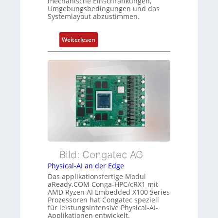
mechanische Einschränkungen,
t
u
Umgebungsbedingungen und das
f
Systemlayout abzustimmen.
s
ü
t
r
a
:
Weiterlesen
m
n
F
e
d
l
h
s
e
r
ü
x
L
b
i
e
e
b
i
r
l
s
w
e
t
a
E
u
c
t
n
h
h
Bild: Congatec AG
g
u
e
Physical-AI an der Edge
n
r
Das applikationsfertige Modul
g
c
aReady.COM Conga-HPC/cRX1 mit
AMD Ryzen AI Embedded X100 Series
a
Prozessoren hat Congatec speziell
t
für leistungsintensive Physical-AI-
-
Applikationen entwickelt.