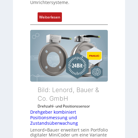
Umrichtersysteme.
:
Weiterlesen
D
r
e
h
g
e
b
e
r
k
o
Bild: Lenord, Bauer &
m
Co. GmbH
b
Drehzahl- und Positionssensor
i
Drehgeber kombiniert
n
Positionsmessung und
i
Zustandsüberwachung
e
Lenord+Bauer erweitert sein Portfolio
r
digitaler MiniCoder um eine Variante