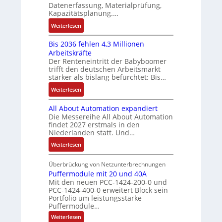
c
s
Datenerfassung, Materialprüfung,
ä
e
t
C
:
Kapazitätsplanung.…
f
n
r
N
Q
t
:
t
Weiterlesen
i
C
2
s
K
a
e
-
-
f
Bis 2036 fehlen 4,3 Millionen
I
u
b
S
E
ü
Arbeitskräfte
b
f
s
y
r
Der Renteneintritt der Babyboomer
h
r
n
-
s
g
trifft den deutschen Arbeitsmarkt
r
a
a
u
t
stärker als bislang befürchtet: Bis…
e
e
u
h
n
e
b
:
r
Weiterlesen
c
m
d
m
n
B
z
h
e
M
e
i
All About Automation expandiert
i
u
t
,
a
s
Die Messereihe All About Automation
s
m
S
g
r
findet 2027 erstmals in den
s
2
V
t
e
k
Niederlanden statt. Und…
e
0
o
r
p
e
b
:
Weiterlesen
3
r
u
r
t
e
A
6
s
k
ä
i
s
l
Überbrückung von Netzunterbrechnungen
f
t
t
g
n
t
l
Puffermodule mit 20 und 40A
e
a
u
t
g
ä
Mit den neuen PCC-1424-200-0 und
A
h
n
r
d
l
PCC-1424-400-0 erweitert Block sein
t
b
l
d
u
e
Portfolio um leistungsstarke
i
o
e
d
r
Puffermodule…
i
g
u
n
e
c
t
:
Weiterlesen
e
t
4
s