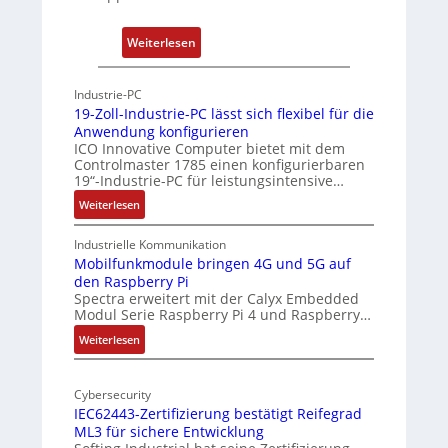
A
r
:
Weiterlesen
c
P
h
h
Industrie-PC
i
y
19-Zoll-Industrie-PC lässt sich flexibel für die
t
s
Anwendung konfigurieren
e
i
ICO Innovative Computer bietet mit dem
k
Controlmaster 1785 einen konfigurierbaren
c
t
19“-Industrie-PC für leistungsintensive…
a
u
:
Weiterlesen
l
r
1
-
9
Industrielle Kommunikation
A
-
Mobilfunkmodule bringen 4G und 5G auf
I
den Raspberry Pi
Z
a
Spectra erweitert mit der Calyx Embedded
o
Modul Serie Raspberry Pi 4 und Raspberry…
n
l
d
l
:
Weiterlesen
e
-
M
I
o
r
n
Cybersecurity
b
E
IEC62443-Zertifizierung bestätigt Reifegrad
d
i
d
ML3 für sichere Entwicklung
u
l
g