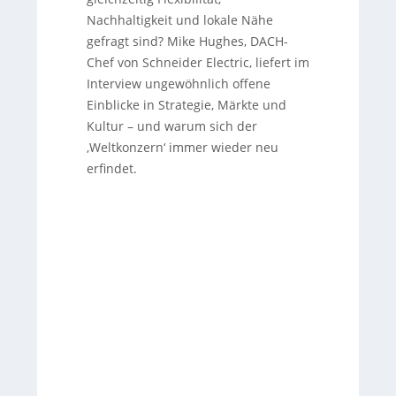
vorne bringen. Hughes strebt an, Schneider
Nachhaltigkeit und lokale Nähe
Electric auf C-Level-Ebene stärker zu
gefragt sind? Mike Hughes, DACH-
positionieren und Kunden auf Augenhöhe
Chef von Schneider Electric, liefert im
zu begegnen.
Interview ungewöhnlich offene
Einblicke in Strategie, Märkte und
Kultur – und warum sich der
‚Weltkonzern‘ immer wieder neu
erfindet.
Sorry, no results.
Please try another keyword