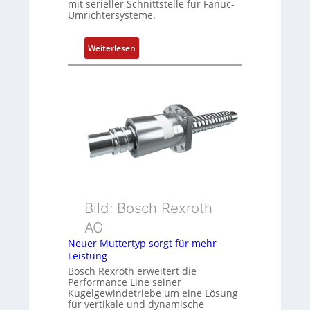
mit serieller Schnittstelle für Fanuc-
t
Umrichtersysteme.
P
o
:
s
Weiterlesen
D
i
r
t
e
i
h
o
g
n
e
s
b
m
e
e
r
s
k
s
Bild: Bosch Rexroth
o
u
m
n
AG
b
g
Neuer Muttertyp sorgt für mehr
i
u
Leistung
n
n
Bosch Rexroth erweitert die
i
d
Performance Line seiner
Kugelgewindetriebe um eine Lösung
e
Z
für vertikale und dynamische
r
u