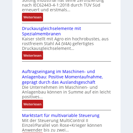
Softing Industrial hat seine Zertifizierung
s
f
e
nach IEC62443-4-1:2018 durch TÜV Süd
t
u
erneuert und erstmals…
r
n
:
Weiterlesen
i
k
I
e
m
Druckausgleichselemente mit
E
-
o
Spezialmembranen
C
P
d
Kaiser stellt mit Agro ein hochrobustes, aus
6
C
u
rostfreiem Stahl A4 (V4A) gefertigtes
2
l
l
Druckausgleichselement…
4
ä
e
:
Weiterlesen
4
s
b
D
3
s
r
r
-
t
i
Auftragseingang im Maschinen- und
u
Z
s
n
Anlagenbau: Positive Momentaufnahme,
c
e
i
g
geprägt durch das Auslandsgeschäft
k
r
c
e
Die Unternehmen im Maschinen- und
a
t
h
Anlagenbau können in Summe auf ein leicht
n
u
i
positives…
f
4
s
f
l
G
:
Weiterlesen
g
i
e
u
A
l
z
x
n
Marktstart für multivariable Steuerung
u
e
i
i
Mit der Steuerung MultiControl II
d
f
i
e
Einzel/Parallel von Rose+Krieger können
b
5
t
c
Anwender bis zu zwei…
r
e
G
r