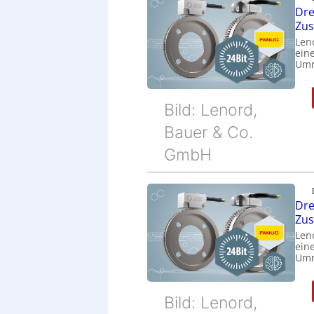
Dre
Zu
Len
eine
Umr
Bild: Lenord,
Bauer & Co.
GmbH
Dre
Zu
Len
eine
Umr
Bild: Lenord,