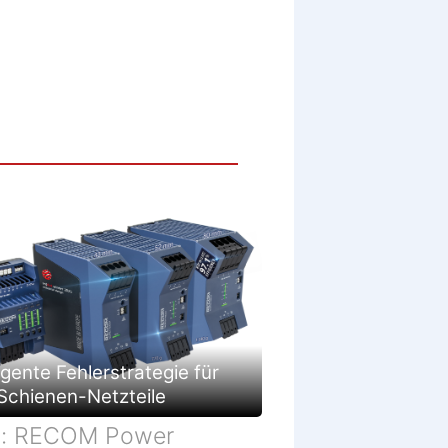
c
h
ä
f
t
ligente Fehlerstrategie für
Schienen-Netzteile
d: RECOM Power