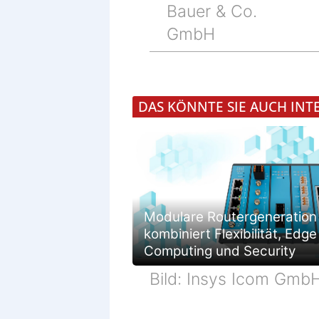
Bauer & Co.
GmbH
DAS KÖNNTE SIE AUCH INT
Modulare Routergeneration
kombiniert Flexibilität, Edge
Computing und Security
Bild: Insys Icom Gmb