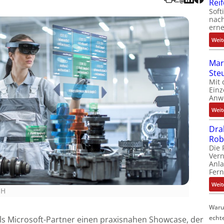
Rei
Soft
nach
erne
Weit
Mar
Ste
Mit 
Einz
Anw
Weit
Dra
Rob
Die 
Ver
Anla
Fer
Weit
bH
Waru
echt
als Microsoft-Partner einen praxisnahen Showcase, der