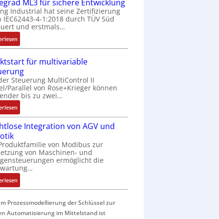
f
fegrad ML3 für sichere Entwicklung
a
ing Industrial hat seine Zertifizierung
 IEC62443-4-1:2018 durch TÜV Süd
c
uert und erstmals…
h
e
:
erlesen
S
I
e
E
ktstart für multivariable
n
C
uerung
s
6
der Steuerung MultiControl II
o
2
el/Parallel von Rose+Krieger können
r
4
ender bis zu zwei…
-
4
:
erlesen
I
3
M
n
-
htlose Integration von AGV und
a
t
Z
otik
r
e
e
Produktfamilie von Modibus zur
k
g
r
netzung von Maschinen- und
t
r
t
gensteuerungen ermöglicht die
s
nwartung…
a
i
t
t
f
:
erlesen
a
i
i
D
r
o
z
r
t
m Prozessmodellierung der Schlüssel zur
n
i
a
f
en Automatisierung im Mittelstand ist
i
e
h
ü