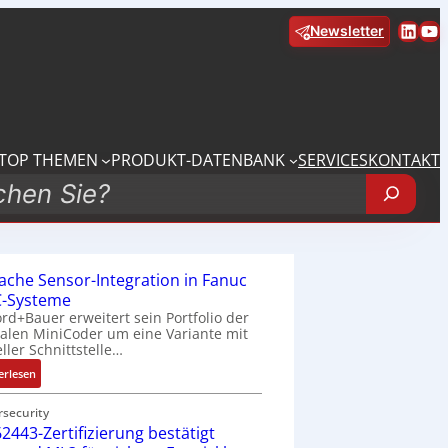
Linke
Yo
Newsletter
TOP THEMEN
PRODUKT-DATENBANK
SERVICES
KONTAKT
fache Sensor-Integration in Fanuc
-Systeme
rd+Bauer erweitert sein Portfolio der
talen MiniCoder um eine Variante mit
eller Schnittstelle…
:
erlesen
E
i
rsecurity
2443-Zertifizierung bestätigt
n