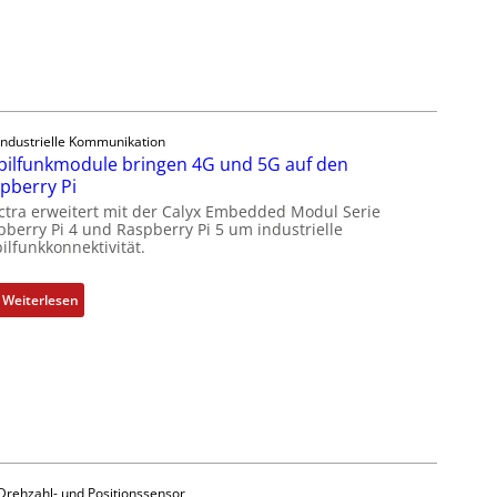
h
1
s
9
e
-
l
Z
e
o
m
l
Industrielle Kommunikation
e
l
ilfunkmodule bringen 4G und 5G auf den
n
-
pberry Pi
t
I
ctra erweitert mit der Calyx Embedded Modul Serie
e
n
pberry Pi 4 und Raspberry Pi 5 um industrielle
m
d
ilfunkkonnektivität.
i
u
t
s
:
Weiterlesen
S
t
M
p
r
o
e
i
b
z
e
i
i
-
l
a
P
f
l
C
u
m
l
n
e
Drehzahl- und Positionssensor
ä