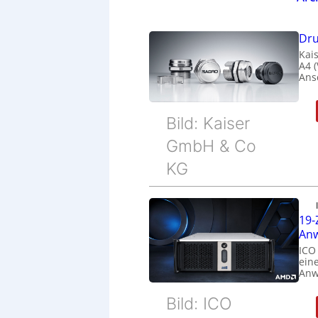
Dru
Kais
A4 
Ans
Bild: Kaiser
GmbH & Co
KG
19-
Anw
ICO
eine
Anw
Bild: ICO