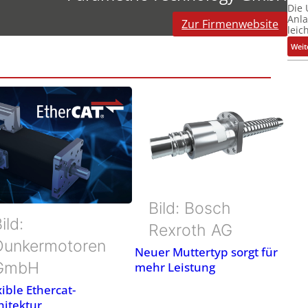
Die
Anl
Zur Firmenwebsite
leic
Weit
Bild: Bosch
ild:
Rexroth AG
Dunkermotoren
Neuer Muttertyp sorgt für
GmbH
mehr Leistung
xible Ethercat-
hitektur