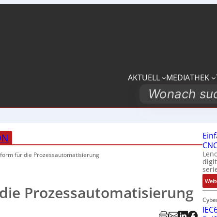
AKTUELL
MEDIATHEK
Search
Ein
ON
CNC
Leno
tform für die
Prozessautomatisierung
digi
seri
Weit
r die Prozessautomatisierung
Cybe
IEC6