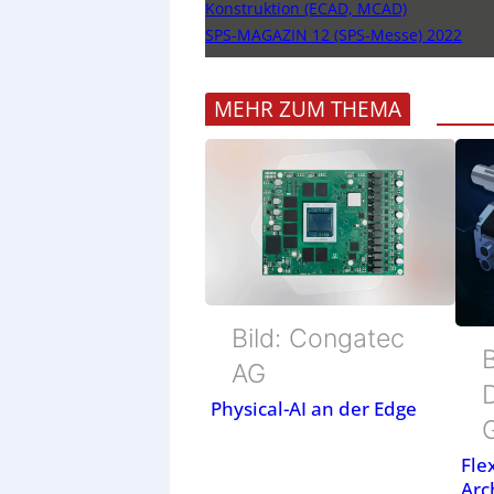
Konstruktion (ECAD, MCAD)
SPS-MAGAZIN 12 (SPS-Messe) 2022
MEHR ZUM THEMA
Bild: Congatec
B
AG
Physical-AI an der Edge
Fle
Arc