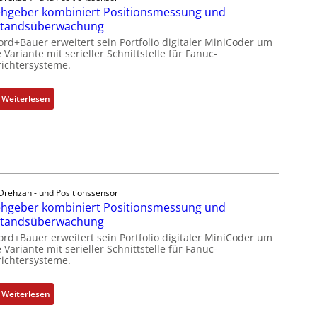
k
hgeber kombiniert Positionsmessung und
m
s
m
standsüberwachung
b
s
o
r
ord+Bauer erweitert sein Portfolio digitaler MiniCoder um
t
d
 Variante mit serieller Schnittstelle für Fanuc-
a
s
ichtersysteme.
u
n
i
l
e
c
e
:
Weiterlesen
n
h
b
D
f
r
r
l
i
e
e
n
h
x
g
g
i
e
e
b
Drehzahl- und Positionssensor
n
b
hgeber kombiniert Positionsmessung und
e
4
e
standsüberwachung
l
G
r
f
ord+Bauer erweitert sein Portfolio digitaler MiniCoder um
u
k
 Variante mit serieller Schnittstelle für Fanuc-
ü
ichtersysteme.
n
o
r
d
m
d
5
b
:
Weiterlesen
i
G
i
D
e