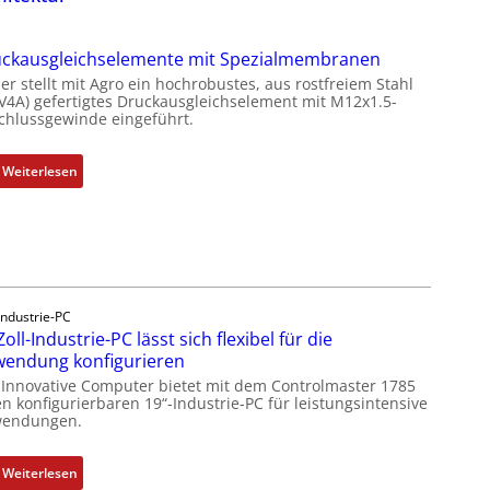
ckausgleichselemente mit Spezialmembranen
er stellt mit Agro ein hochrobustes, aus rostfreiem Stahl
(V4A) gefertigtes Druckausgleichselement mit M12x1.5-
chlussgewinde eingeführt.
:
Weiterlesen
D
r
u
c
k
a
Industrie-PC
u
Zoll-Industrie-PC lässt sich flexibel für die
s
endung konfigurieren
g
 Innovative Computer bietet mit dem Controlmaster 1785
l
n konfigurierbaren 19“-Industrie-PC für leistungsintensive
endungen.
e
i
c
:
Weiterlesen