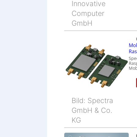
Innovative
Computer
GmbH
Mob
Ras
Spe
Ras
Mob
Bild: Spectra
GmbH & Co.
KG