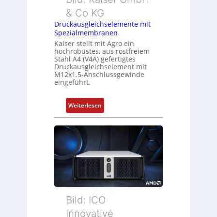
& Co KG
Druckausgleichselemente mit
Spezialmembranen
Kaiser stellt mit Agro ein
hochrobustes, aus rostfreiem
Stahl A4 (V4A) gefertigtes
Druckausgleichselement mit
M12x1.5-Anschlussgewinde
eingeführt.
:
Weiterlesen
D
r
u
c
k
a
u
s
g
Bild: ICO
l
Innovative
e