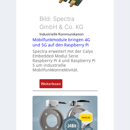
n
l
d
m
u
e
Bild: Spectra
s
m
GmbH & Co. KG
t
b
r
Industrielle Kommunikation
r
Mobilfunkmodule bringen 4G
i
a
und 5G auf den Raspberry Pi
e
n
Spectra erweitert mit der Calyx
-
e
Embedded Modul Serie
P
n
Raspberry Pi 4 und Raspberry Pi
C
5 um industrielle
Mobilfunkkonnektivität.
l
ä
s
:
Weiterlesen
s
M
t
o
s
b
i
i
c
l
h
f
f
u