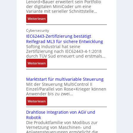
h
Lenord+Bauer erweitert sein Portfolio
s
der digitalen MiniCoder um eine
g
Variante mit serieller Schnittstelle…
m
e
e
:
Weiterlesen
b
E
s
e
i
Cybersecurity
s
r
n
IEC62443-Zertifizierung bestätigt
u
k
Reifegrad ML3 für sichere Entwicklung
f
n
o
Softing Industrial hat seine
a
g
Zertifizierung nach IEC62443-4-1:2018
m
c
durch TÜV Süd erneuert und erstmals…
u
b
h
n
:
Weiterlesen
i
e
d
I
S
n
E
Z
e
i
Marktstart für multivariable Steuerung
C
n
u
e
Mit der Steuerung MultiControl II
6
s
s
r
Einzel/Parallel von Rose+Krieger können
2
o
t
Anwender bis zu zwei…
t
4
r
a
P
:
Weiterlesen
4
-
n
M
o
3
I
d
Drahtlose Integration von AGV und
a
s
-
n
Robotik
r
s
Z
i
t
Die Produktfamilie von Modibus zur
k
ü
e
e
t
Vernetzung von Maschinen- und
t
b
r
g
Anlagensteuerungen ermöglicht die
i