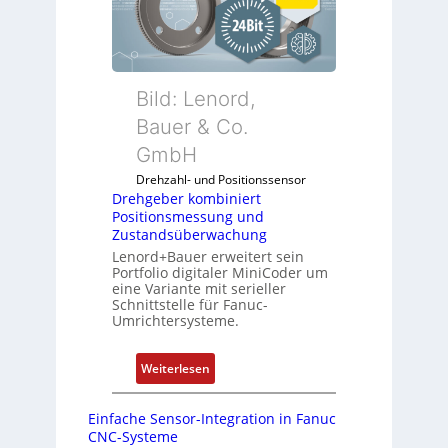
G
e
k
a
b
o
u
e
n
f
r
f
d
k
Bild: Lenord,
i
e
o
Bauer & Co.
g
n
m
u
R
GmbH
b
r
a
i
Drehzahl- und Positionssensor
i
s
n
Drehgeber kombiniert
e
p
Positionsmessung und
i
r
b
Zustandsüberwachung
e
e
e
Lenord+Bauer erweitert sein
r
n
Portfolio digitaler MiniCoder um
r
t
eine Variante mit serieller
r
P
Schnittstelle für Fanuc-
y
Umrichtersysteme.
o
P
s
i
i
:
Weiterlesen
t
D
i
r
Einfache Sensor-Integration in Fanuc
o
e
CNC-Systeme
n