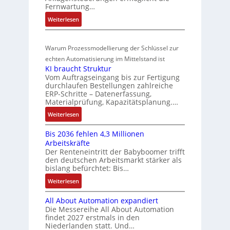
s
t
Fernwartung…
e
r
o
t
i
a
r
:
Weiterlesen
n
a
f
t
w
D
s
r
i
i
r
a
m
t
z
o
Warum Prozessmodellierung der Schlüssel zur
a
c
f
e
i
n
h
echten Automatisierung im Mittelstand ist
h
ü
s
e
i
KI braucht Struktur
t
u
r
s
r
n
Vom Auftragseingang bis zur Fertigung
l
m
n
u
u
durchlaufen Bestellungen zahlreiche
F
o
u
g
ERP-Schritte – Datenerfassung,
n
a
n
s
l
Materialprüfung, Kapazitätsplanung.…
g
n
g
e
t
b
u
:
Weiterlesen
I
u
i
e
c
K
n
n
v
s
Bis 2036 fehlen 4,3 Millionen
C
I
t
d
a
Arbeitskräfte
t
N
b
e
Z
r
Der Renteneintritt der Babyboomer trifft
ä
C
r
g
i
den deutschen Arbeitsmarkt stärker als
u
t
-
a
r
bislang befürchtet: Bis…
a
s
i
S
u
a
b
:
Weiterlesen
g
t
y
c
t
l
B
t
s
a
h
i
e
All About Automation expandiert
i
R
t
t
n
o
S
Die Messereihe All About Automation
s
e
e
S
d
n
findet 2027 erstmals in den
t
2
i
m
t
v
s
Niederlanden statt. Und…
e
0
f