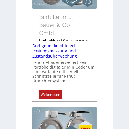
l
n
e
k
x
m
Bild: Lenord,
i
o
Bauer & Co.
b
d
e
GmbH
u
l
l
Drehzahl- und Positionssensor
f
e
Drehgeber kombiniert
ü
Positionsmessung und
b
r
Zustandsüberwachung
r
d
Lenord+Bauer erweitert sein
i
Portfolio digitaler MiniCoder um
i
n
eine Variante mit serieller
e
g
Schnittstelle für Fanuc-
A
Umrichtersysteme.
e
n
n
w
4
:
Weiterlesen
e
G
D
n
u
r
d
n
e
u
d
h
n
5
g
g