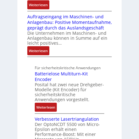
e
r
o
ü
u
:
Weiterlesen
3
e
u
n
b
e
A
6
g
k
A
r
Auftragseingang im Maschinen- und
e
l
f
r
t
G
Anlagenbau: Positive Momentaufnahme,
u
l
r
e
a
u
V
geprägt durch das Auslandsgeschäft
n
A
h
w
d
r
u
Die Unternehmen im Maschinen- und
g
b
l
M
a
Anlagenbau können in Summe auf ein
n
o
e
L
c
leicht positives…
d
u
n
3
h
R
:
Weiterlesen
t
4
f
o
u
A
A
,
ü
b
n
u
u
3
r
o
Für sicherheitskritische Anwendungen
f
g
t
M
s
t
Batterielose Multiturn-Kit
t
o
i
i
i
Encoder
r
m
l
c
Posital hat zwei neue Drehgeber-
k
a
a
l
h
Modelle (Kit Encoder) für
g
t
i
sicherheitskritische
e
s
i
Anwendungen vorgestellt.
o
r
e
o
n
e
:
Weiterlesen
i
n
e
E
B
n
e
n
n
Verbesserte Lasertriangulation
a
g
x
A
Der OptoNCDT 5500 von Micro-
t
t
a
p
Epsilon erhält einen
r
w
t
n
Performance-Boost: Mit einer
a
b
i
e
g