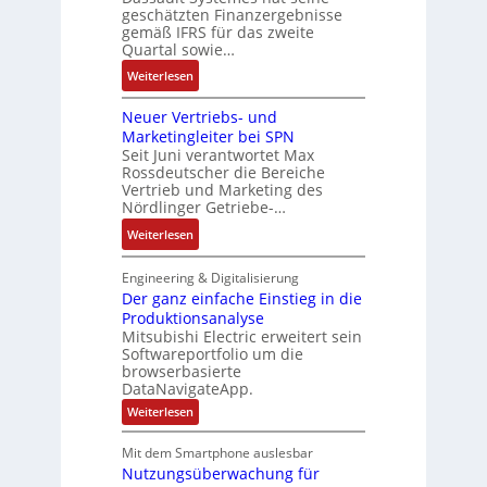
S
a
d
geschätzten Finanzergebnisse
u
d
y
u
gemäß IFRS für das zweite
e
l
e
s
Quartal sowie…
:
r
a
r
t
P
F
:
t
Weiterlesen
e
o
a
D
i
m
s
b
Neuer Vertriebs- und
a
o
t
i
r
Marketingleiter bei SPN
s
n
e
t
Seit Juni verantwortet Max
i
s
c
Rossdeutscher die Bereiche
i
k
a
h
Vertrieb und Marketing des
v
u
Nördlinger Getriebe-…
n
e
l
i
:
Weiterlesen
M
t
k
N
o
S
-
e
m
Engineering & Digitalisierung
y
G
u
Der ganz einfache Einstieg in die
e
s
e
Produktionsanalyse
e
n
t
s
Mitsubishi Electric erweitert sein
r
t
è
Softwareportfolio um die
c
V
a
m
browserbasierte
h
e
u
e
DataNavigateApp.
ä
r
f
s
:
Weiterlesen
f
t
n
D
:
t
r
e
a
Q
Mit dem Smartphone auslesbar
s
r
i
h
2
Nutzungsüberwachung für
g
f
e
m
a