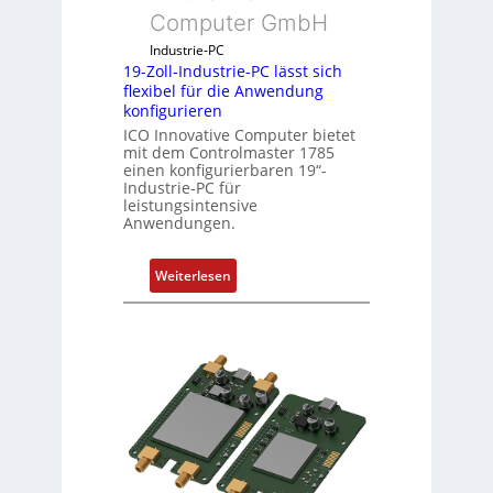
Computer GmbH
i
c
Industrie-PC
h
19-Zoll-Industrie-PC lässt sich
flexibel für die Anwendung
s
konfigurieren
e
ICO Innovative Computer bietet
l
mit dem Controlmaster 1785
e
einen konfigurierbaren 19“-
m
Industrie-PC für
leistungsintensive
e
Anwendungen.
n
t
:
Weiterlesen
e
1
m
9
i
-
t
Z
S
o
p
l
e
l
z
-
i
I
a