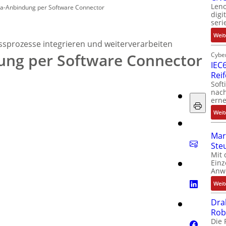
Leno
a-Anbindung per Software Connector
digi
seri
Weit
ssprozesse integrieren und weiterverarbeiten
ng per Software Connector
Cyber
IEC6
Rei
Soft
nach
erne
Weit
Mar
Ste
Mit 
Einz
Anw
Weit
Dra
Rob
Die 