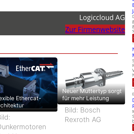
Logiccloud AG
Zur Firmenwebsite
Neuer Muttertyp sorgt
E
exible Ethercat-
für mehr Leistung
chitektur
Bild: Bosch
ild:
Rexroth AG
Dunkermotoren