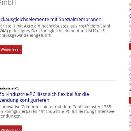
GmbH
ckausgleichselemente mit Spezialmembranen
er stellt mit Agro ein hochrobustes, aus rostfreiem Stahl
(V4A) gefertigtes Druckausgleichselement mit M12x1.5-
chlussgewinde eingeführt.
:
Weiterlesen
D
r
u
c
k
a
Industrie-PC
u
Zoll-Industrie-PC lässt sich flexibel für die
s
endung konfigurieren
g
 Innovative Computer bietet mit dem Controlmaster 1785
l
n konfigurierbaren 19“-Industrie-PC für leistungsintensive
endungen.
e
i
c
:
Weiterlesen