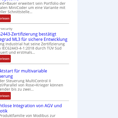
rd+Bauer erweitert sein Portfolio der
talen MiniCoder um eine Variante mit
eller Schnittstelle…
:
erlesen
E
i
security
2443-Zertifizierung bestätigt
n
f
fegrad ML3 für sichere Entwicklung
a
ing Industrial hat seine Zertifizierung
 IEC62443-4-1:2018 durch TÜV Süd
c
uert und erstmals…
h
e
:
erlesen
S
I
e
E
ktstart für multivariable
n
C
uerung
s
6
der Steuerung MultiControl II
o
2
el/Parallel von Rose+Krieger können
r
4
ender bis zu zwei…
-
4
:
erlesen
I
3
M
n
-
htlose Integration von AGV und
a
t
Z
otik
r
e
e
Produktfamilie von Modibus zur
k