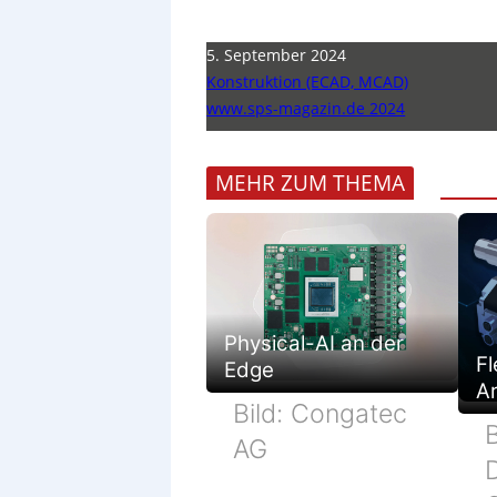
5. September 2024
Konstruktion (ECAD, MCAD)
www.sps-magazin.de 2024
MEHR ZUM THEMA
Physical-AI an der
Fl
Edge
Ar
Bild: Congatec
B
AG