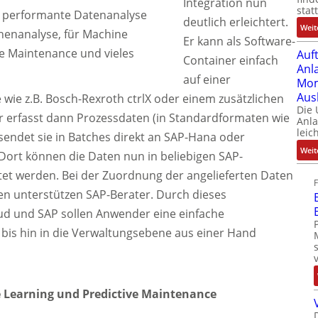
Integration nun
stat
e performante Datenanalyse
deutlich erleichtert.
Weit
henanalyse, für Machine
Er kann als Software-
ve Maintenance und vieles
Auf
Container einfach
Anl
auf einer
Mom
Aus
ie z.B. Bosch-Rexroth ctrlX oder einem zusätzlichen
Die
Er erfasst dann Prozessdaten (in Standardformaten wie
Anl
leic
ndet sie in Batches direkt an SAP-Hana oder
Weit
Dort können die Daten nun in beliebigen SAP-
tet werden. Bei der Zuordnung der angelieferten Daten
en unterstützen SAP-Berater. Durch dieses
d und SAP sollen Anwender eine einfache
 bis hin in die Verwaltungsebene aus einer Hand
Learning und Predictive Maintenance