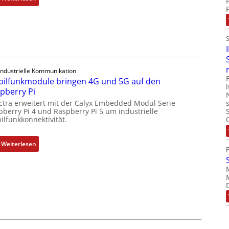
h
1
s
9
e
-
l
Z
e
o
m
l
Industrielle Kommunikation
e
l
ilfunkmodule bringen 4G und 5G auf den
n
-
pberry Pi
t
I
ctra erweitert mit der Calyx Embedded Modul Serie
e
n
pberry Pi 4 und Raspberry Pi 5 um industrielle
m
d
ilfunkkonnektivität.
i
u
t
s
:
Weiterlesen
S
t
M
p
r
o
e
i
b
z
e
i
i
-
l
a
P
f
l
C
u
m
l