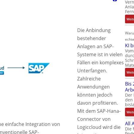
Ver
Anla
Fer
Weit
Die Anbindung
Waru
bestehender
echte
KI 
Anlagen an SAP-
Vom 
Systeme ist in vielen
durc
Schr
Fällen ein komplexes
Mate
Unterfangen.
Weit
Zahlreiche
Bis 
Anwendungen
Arb
könnten jedoch
Der 
den 
davon profitieren.
bisl
Mit dem SAP-Hana-
Weit
Connector von
All
e einfache Integration von
Logiccloud wird die
Die 
nventionelle SAP-
find