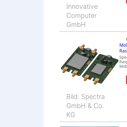
Innovative
Computer
GmbH
Mob
Ras
Spe
Ras
Mob
Bild: Spectra
GmbH & Co.
KG