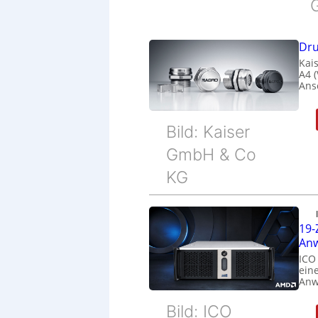
Dru
Kais
A4 
Ans
Bild: Kaiser
GmbH & Co
KG
19-
Anw
ICO
eine
Anw
Bild: ICO