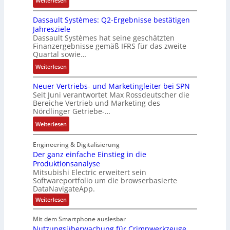
Weiterlesen
ü
e
n
n
R
c
r
-
d
Dassault Systèmes: Q2-Ergebnisse bestätigen
o
k
t
K
A
Jahresziele
s
g
r
i
n
Dassault Systèmes hat seine geschätzten
e
r
i
t
l
Finanzergebnisse gemäß IFRS für das zweite
S
a
a
E
Quartal sowie…
a
y
t
n
n
g
:
Weiterlesen
s
d
g
c
e
D
t
e
u
o
n
Neuer Vertriebs- und Marketingleiter bei SPN
a
e
r
l
d
b
Seit Juni verantwortet Max Rossdeutscher die
s
m
F
a
e
Bereiche Vertrieb und Marketing des
a
s
t
a
t
Nördlinger Getriebe-…
r
u
a
e
b
i
:
:
Weiterlesen
u
c
r
o
P
N
l
h
i
n
o
e
Engineering & Digitalisierung
t
n
k
s
u
Der ganz einfache Einstieg in die
S
i
i
Produktionsanalyse
e
y
k
Mitsubishi Electric erweitert sein
t
r
s
-
Softwareportfolio um die browserbasierte
i
V
t
G
DataNavigateApp.
v
e
è
e
:
Weiterlesen
e
r
m
s
D
M
t
e
e
c
Mit dem Smartphone auslesbar
o
r
r
s
h
Nutzungsüberwachung für Crimpwerkzeuge
g