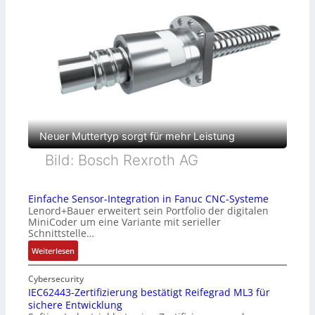
Neuer Muttertyp sorgt für mehr Leistung
Bild: Bosch Rexroth AG
Einfache Sensor-Integration in Fanuc CNC-Systeme
Lenord+Bauer erweitert sein Portfolio der digitalen
MiniCoder um eine Variante mit serieller
Schnittstelle…
:
Weiterlesen
E
i
Cybersecurity
n
IEC62443-Zertifizierung bestätigt Reifegrad ML3 für
sichere Entwicklung
f