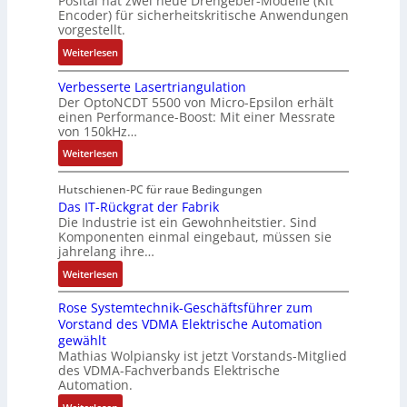
Posital hat zwei neue Drehgeber-Modelle (Kit
r
M
o
o
Encoder) für sicherheitskritische Anwendungen
f
a
i
m
t
vorgestellt.
ü
g
l
a
i
r
:
Weiterlesen
s
l
t
k
s
B
e
i
i
i
Verbesserte Lasertriangulation
a
i
o
o
Der OptoNCDT 5500 von Micro-Epsilon erhält
c
t
n
n
n
einen Performance-Boost: Mit einer Messrate
h
t
g
e
e
von 150kHz…
e
e
a
n
x
:
r
Weiterlesen
r
n
A
p
V
e
i
g
r
a
e
E
Hutschienen-PC für raue Bedingungen
e
i
b
n
r
Das IT-Rückgrat der Fabrik
n
l
m
e
d
Die Industrie ist ein Gewohnheitstier. Sind
b
t
o
M
i
i
Komponenten einmal eingebaut, müssen sie
e
w
s
a
t
e
jahrelang ihre…
s
i
e
s
s
r
:
s
Weiterlesen
c
M
c
k
t
D
e
k
u
h
r
Rose Systemtechnik-Geschäftsführer zum
a
r
l
l
i
ä
Vorstand des VDMA Elektrische Automation
s
t
u
t
n
f
gewählt
I
e
n
i
e
t
Mathias Wolpiansky ist jetzt Vorstands-Mitglied
T
L
g
t
n
e
des VDMA-Fachverbands Elektrische
-
a
u
-
Automation.
R
s
r
u
: