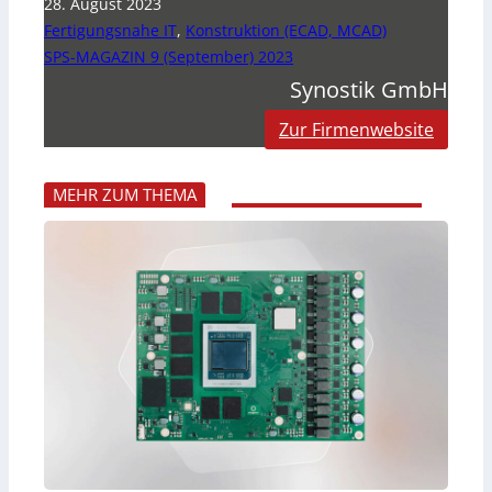
28. August 2023
Fertigungsnahe IT
,
Konstruktion (ECAD, MCAD)
SPS-MAGAZIN 9 (September) 2023
Synostik GmbH
Zur Firmenwebsite
MEHR ZUM THEMA