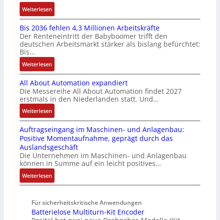
e
u
u
F
:
Weiterlesen
I
l
n
a
K
n
t
g
n
Bis 2036 fehlen 4,3 Millionen Arbeitskräfte
I
t
i
b
u
Der Renteneintritt der Babyboomer trifft den
b
e
v
e
c
deutschen Arbeitsmarkt stärker als bislang befürchtet:
r
g
a
Bis…
s
C
a
r
r
t
N
:
Weiterlesen
u
a
i
ä
C
B
c
t
a
t
-
All About Automation expandiert
i
h
i
b
i
S
Die Messereihe All About Automation findet 2027
s
t
o
l
g
erstmals in den Niederlanden statt. Und…
y
2
S
n
e
t
s
0
:
Weiterlesen
t
v
S
R
t
3
A
r
o
t
e
e
Auftragseingang im Maschinen- und Anlagenbau:
6
l
u
n
e
i
m
Positive Momentaufnahme, geprägt durch das
f
l
k
A
u
f
e
Auslandsgeschäft
e
A
t
G
e
e
Die Unternehmen im Maschinen- und Anlagenbau
h
b
u
V
r
können in Summe auf ein leicht positives…
g
l
o
r
u
u
r
:
Weiterlesen
e
u
n
n
a
A
n
t
d
g
d
u
4
A
R
M
Für sicherheitskritische Anwendungen
f
,
u
o
L
Batterielose Multiturn-Kit Encoder
t
3
t
b
3