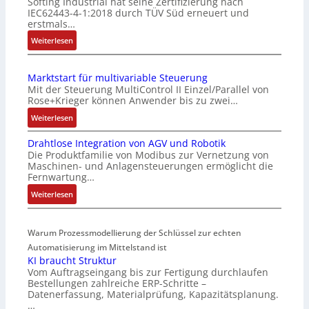
Softing Industrial hat seine Zertifizierung nach
a
IEC62443-4-1:2018 durch TÜV Süd erneuert und
c
erstmals…
h
:
Weiterlesen
e
I
S
E
e
Marktstart für multivariable Steuerung
C
n
Mit der Steuerung MultiControl II Einzel/Parallel von
6
s
Rose+Krieger können Anwender bis zu zwei…
2
o
:
Weiterlesen
4
r
M
4
-
Drahtlose Integration von AGV und Robotik
a
3
I
Die Produktfamilie von Modibus zur Vernetzung von
r
-
n
Maschinen- und Anlagensteuerungen ermöglicht die
k
Z
t
Fernwartung…
t
e
e
:
Weiterlesen
s
r
g
D
t
t
r
r
a
i
a
Warum Prozessmodellierung der Schlüssel zur echten
a
r
f
t
h
Automatisierung im Mittelstand ist
t
i
i
KI braucht Struktur
t
f
z
o
Vom Auftragseingang bis zur Fertigung durchlaufen
l
ü
i
n
Bestellungen zahlreiche ERP-Schritte –
o
r
e
i
Datenerfassung, Materialprüfung, Kapazitätsplanung.
s
m
r
n
…