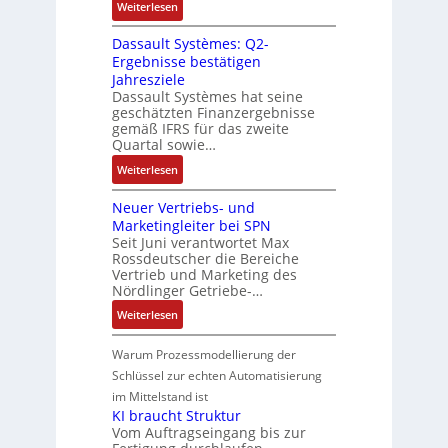
t
ü
:
Weiterlesen
l
r
A
n
n
i
r
R
e
e
n
s
e
o
s
Dassault Systèmes: Q2-
o
S
n
l
o
n
n
i
Ergebnisse bestätigen
s
t
a
r
v
Jahresziele
c
e
e
g
-
Dassault Systèmes hat seine
o
h
S
u
e
geschätzten Finanzergebnisse
I
n
e
y
e
n
gemäß IFRS für das zweite
n
A
r
s
r
Quartal sowie…
b
t
G
e
t
u
a
:
e
Weiterlesen
V
E
e
n
u
D
g
u
n
m
g
:
Neuer Vertriebs- und
a
r
n
t
t
P
Marketingleiter bei SPN
s
a
d
w
e
o
Seit Juni verantwortet Max
s
t
R
i
c
Rossdeutscher die Bereiche
s
a
i
o
c
h
Vertrieb und Marketing des
i
u
o
b
k
Nördlinger Getriebe-…
n
t
l
n
o
l
i
:
i
Weiterlesen
t
i
t
u
k
N
v
S
n
i
n
-
e
e
Warum Prozessmodellierung der
y
F
k
g
G
u
M
Schlüssel zur echten Automatisierung
s
a
e
e
o
im Mittelstand ist
t
n
s
r
m
KI braucht Struktur
è
u
c
V
e
Vom Auftragseingang bis zur
m
c
h
e
n