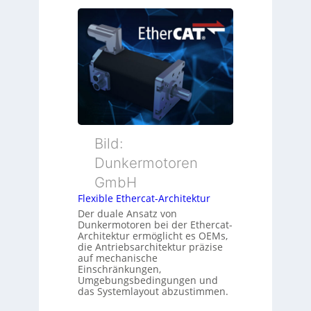
e
s
i
u
ü
t
e
b
i
r
e
o
M
r
n
u
w
s
t
a
m
t
c
e
e
h
s
r
Bild:
u
s
t
n
u
Dunkermotoren
y
g
n
GmbH
p
g
s
Flexible Ethercat-Architektur
u
o
Der duale Ansatz von
n
Dunkermotoren bei der Ethercat-
r
d
Architektur ermöglicht es OEMs,
g
die Antriebsarchitektur präzise
Z
t
auf mechanische
u
Einschränkungen,
f
s
Umgebungsbedingungen und
ü
das Systemlayout abzustimmen.
t
r
a