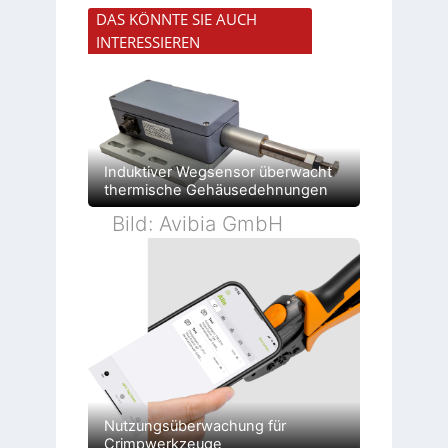
e
T
i
a
r
DAS KÖNNTE SIE AUCH
-
t
u
t
R
E
e
INTERESSIEREN
r
ü
n
U
i
c
c
m
a
k
o
g
n
g
d
e
g
r
e
b
u
a
r
u
l
t
n
a
d
g
t
e
e
i
Induktiver Wegsensor überwacht
r
n
o
F
thermische Gehäusedehnungen
n
a
b
Bild: Avibia GmbH
r
i
k
Nutzungsüberwachung für
Crimpwerkzeuge